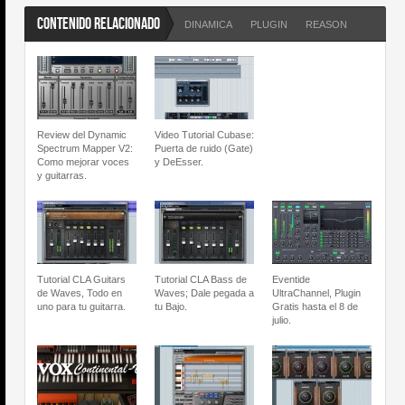
CONTENIDO RELACIONADO
DINAMICA
PLUGIN
REASON
Review del Dynamic
Video Tutorial Cubase:
Spectrum Mapper V2:
Puerta de ruido (Gate)
Como mejorar voces
y DeEsser.
y guitarras.
Tutorial CLA Guitars
Tutorial CLA Bass de
Eventide
de Waves, Todo en
Waves; Dale pegada a
UltraChannel, Plugin
uno para tu guitarra.
tu Bajo.
Gratis hasta el 8 de
julio.