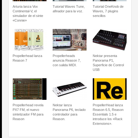
Arturia lanza Vox
Tutorial Waves Tune,
Tutorial OneKnob de
Continental-V, el
afinador para la voz.
Waves, 7 plugins
simulador de el sinte
sencillos
«Connie»
Propellerhead lanza
Propellerheads
Nektar presenta
Reason 7
anuncia Reason 7,
Panorama P1,
con salida MIDI.
Superficie de Control
USB
Propellerhead revela
Nektar lanza
PropellerHead lanza
PX7 FM, el nuevo
Panorama P6, teclado
Reason 6.5, Reason
sintetizador FM para
controlador para
Essentials 1.5 e
Reason
Reason.
introduce los «Rack
Extensions».