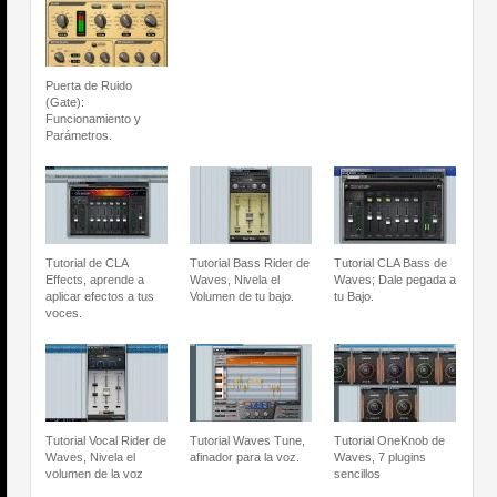
Puerta de Ruido
(Gate):
Funcionamiento y
Parámetros.
Tutorial de CLA
Tutorial Bass Rider de
Tutorial CLA Bass de
Effects, aprende a
Waves, Nivela el
Waves; Dale pegada a
aplicar efectos a tus
Volumen de tu bajo.
tu Bajo.
voces.
Tutorial Vocal Rider de
Tutorial Waves Tune,
Tutorial OneKnob de
Waves, Nivela el
afinador para la voz.
Waves, 7 plugins
volumen de la voz
sencillos