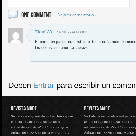
ONE COMMENT
Deja tu comentario »
Thut123
7 junio, 2012 at 16:44
Espero con ganas que trateis el tema de la masterizació
las cosas, si señor. Un abrazo!!
Deben
Entrar
para escribir un comen
REVISTA MADE
REVISTA MADE
Se trata de un panel de widget. Para quitar
Se trata de un panel de widget. Par
este texto, acceder a su panel de
este texto, acceder a su panel de
administración de WordPress y vaya a
administración de WordPress y va
Aplicaciones >> Apariencia y arrastrar y
Aplicaciones >> Apariencia y arrast