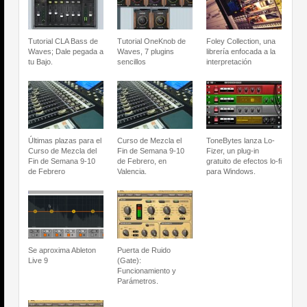
Tutorial CLA Bass de
Tutorial OneKnob de
Foley Collection, una
Waves; Dale pegada a
Waves, 7 plugins
librería enfocada a la
tu Bajo.
sencillos
interpretación
Últimas plazas para el
Curso de Mezcla el
ToneBytes lanza Lo-
Curso de Mezcla del
Fin de Semana 9-10
Fizer, un plug-in
Fin de Semana 9-10
de Febrero, en
gratuito de efectos lo-fi
de Febrero
Valencia.
para Windows.
Se aproxima Ableton
Puerta de Ruido
Live 9
(Gate):
Funcionamiento y
Parámetros.