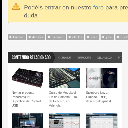
Podéis entrar en nuestro
foro
para pre
duda
Cubase
deesser
dinamica
efectos
eses
gate
puert
CONTENIDO RELACIONADO
CUBASE
DEESSER
DINAMICA
EFEC
Nektar presenta
Curso de Mezcla el
Steinberg lanza
Panorama P1,
Fin de Semana 9-10
Cubase FREE,
Superficie de Control
de Febrero, en
descárgalo gratis!
USB
Valencia.