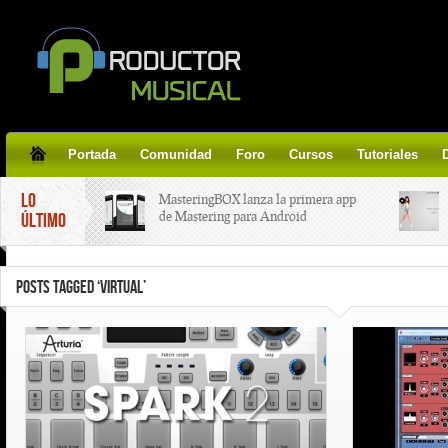
Portada
Comunidad
Foro
Cursos
Tutoriales
LO
MasteringBOX lanza la primera app
de Mastering para Android
ÚLTIMO
MasteringBOX, Masterización on-
POSTS TAGGED ‘VIRTUAL’
line gratis!
Korg lanza SDD-3000, el nuevo
pedal de delay.
Tutorial de CLA Effects, aprende a
aplicar efectos a tus voces.