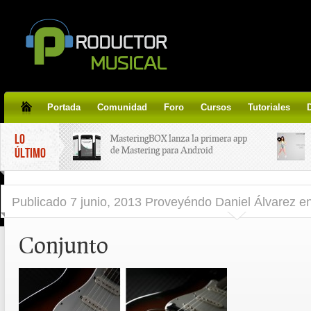
Portada
Comunidad
Foro
Cursos
Tutoriales
LO
MasteringBOX lanza la primera app
de Mastering para Android
ÚLTIMO
MasteringBOX, Masterización on-
Publicado
7 junio, 2013 Proveyéndo Daniel Álvarez
e
line gratis!
Conjunto
Korg lanza SDD-3000, el nuevo
pedal de delay.
Tutorial de CLA Effects, aprende a
aplicar efectos a tus voces.