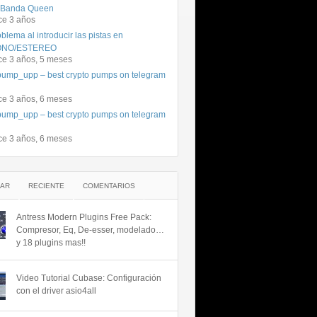
 Banda Queen
ce 3 años
blema al introducir las pistas en
NO/ESTEREO
ce 3 años, 5 meses
ump_upp – best crypto pumps on telegram
ce 3 años, 6 meses
ump_upp – best crypto pumps on telegram
ce 3 años, 6 meses
AR
RECIENTE
COMENTARIOS
Antress Modern Plugins Free Pack:
Compresor, Eq, De-esser, modelado…
y 18 plugins mas!!
Video Tutorial Cubase: Configuración
con el driver asio4all