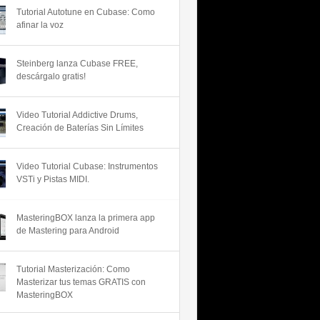
Tutorial Autotune en Cubase: Como
afinar la voz
Steinberg lanza Cubase FREE,
descárgalo gratis!
Video Tutorial Addictive Drums,
Creación de Baterías Sin Límites
Video Tutorial Cubase: Instrumentos
VSTi y Pistas MIDI.
MasteringBOX lanza la primera app
de Mastering para Android
Tutorial Masterización: Como
Masterizar tus temas GRATIS con
MasteringBOX