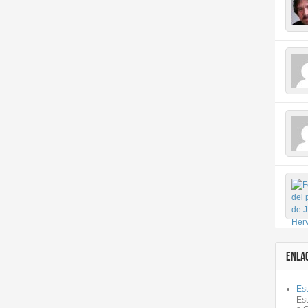
ENLA
Est
Es