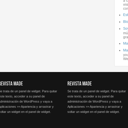
a G
vis
co
Es
Bl
Soy
mús
gra
Ma
Ma
you
We
REVISTA MADE
REVISTA MADE
e trata de un panel de widget. Para quitar
Se trata de un panel de widget. Para quitar
ste texto, acceder a su panel de
este texto, acceder a su panel de
administración de WordPress y vaya a
administración de WordPress y vaya a
plicaciones >> Apariencia y arrastrar y
Aplicaciones >> Apariencia y arrastrar y
oltar un widget en el panel de widget.
soltar un widget en el panel de widget.