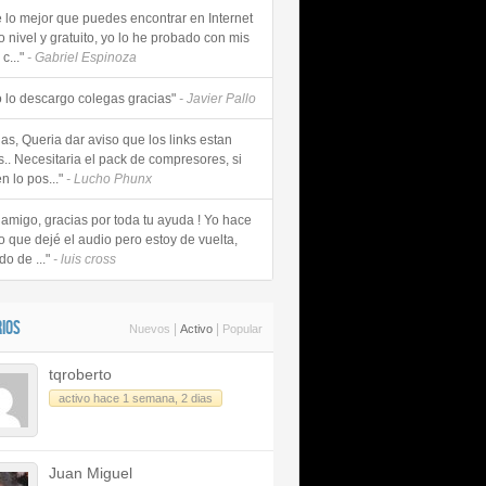
e lo mejor que puedes encontrar en Internet
o nivel y gratuito, yo lo he probado con mis
c..."
- Gabriel Espinoza
 lo descargo colegas gracias"
- Javier Pallo
as, Queria dar aviso que los links estan
s.. Necesitaria el pack de compresores, si
n lo pos..."
- Lucho Phunx
 amigo, gracias por toda tu ayuda ! Yo hace
o que dejé el audio pero estoy de vuelta,
do de ..."
- luis cross
IOS
|
|
Nuevos
Activo
Popular
tqroberto
activo hace 1 semana, 2 dias
Juan Miguel