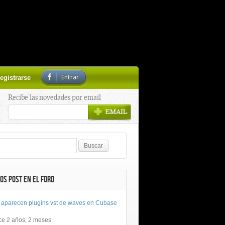
Entrar
egistrarse
Recibe las novedades por email
OS POST EN EL FORO
 aparecen plugins vst de waves en Cubase
ce 2 años, 2 meses