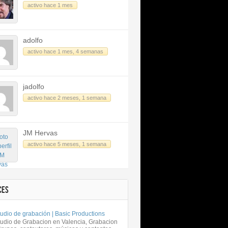
activo hace 1 mes
adolfo
activo hace 1 mes, 4 semanas
jadolfo
activo hace 2 meses, 1 semana
JM Hervas
activo hace 5 meses, 1 semana
CES
udio de grabación | Basic Productions
tudio de Grabacion en Valencia, Grabacion