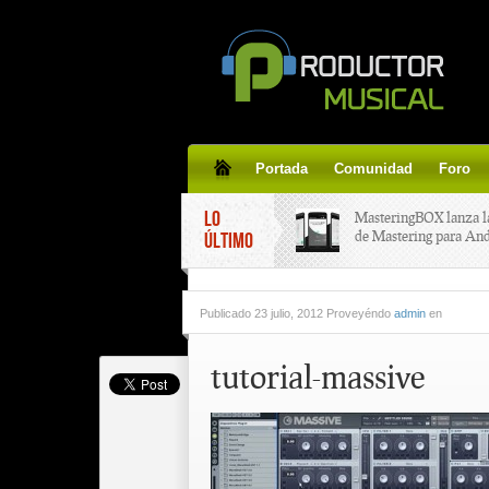
Portada
Comunidad
Foro
LO
MasteringBOX lanza l
de Mastering para An
ÚLTIMO
MasteringBOX, Master
Publicado
23 julio, 2012 Proveyéndo
admin
en
line gratis!
tutorial-massive
Korg lanza SDD-3000,
pedal de delay.
Tutorial de CLA Effec
aplicar efectos a tus v