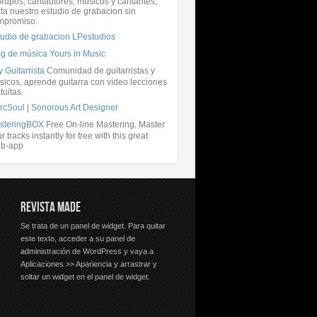
rupos, cantautores, músicos y cantantes,
ita nuestro estudio de grabacion sin
mpromiso.
tudio de grabacion LPestudios
og de música Yours in Music
 Guitarrista
Comunidad de guitarristas y
icos, aprende guitarra con vídeo lecciones
tuitas.
rcSoul | Sonorous Art Designer
steringBOX
Free On-line Mastering, Master
r tracks instantly for free with this great
b-app
REVISTA MADE
Se trata de un panel de widget. Para quitar
este texto, acceder a su panel de
administración de WordPress y vaya a
Aplicaciones >> Apariencia y arrastrar y
soltar un widget en el panel de widget.