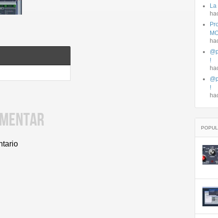
La
ha
Pro
MO
ha
@p
!
ha
@p
!
ha
OMENTAR
POPUL
ntario