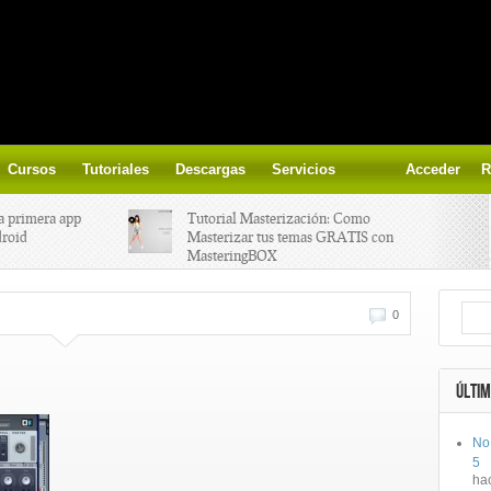
Cursos
Tutoriales
Descargas
Servicios
Acceder
R
a primera app
Tutorial Masterización: Como
droid
Masterizar tus temas GRATIS con
MasteringBOX
ización on-
Yalp crea Fono, Lleva la escena DJ a
0
los parques
 el nuevo
IK Multimedia lanza iRig MIDI 2
ÚLTIM
No
ts, aprende a
Ototo, crea musica con tu objeto
5
oces.
favorito!
ha