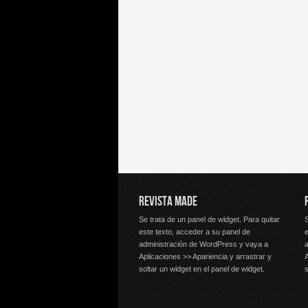
REVISTA MADE
Se trata de un panel de widget. Para quitar
S
este texto, acceder a su panel de
e
administración de WordPress y vaya a
Aplicaciones >> Apariencia y arrastrar y
A
soltar un widget en el panel de widget.
s