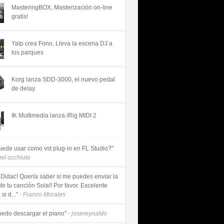
MasteringBOX, Masterización on-line
gratis!
Yalp crea Fono, Lleva la escena DJ a
los parques
Korg lanza SDD-3000, el nuevo pedal
de delay.
IK Multimedia lanza iRig MIDI 2
uede usar como vst plug-in en FL Studio?"
uel occhiuto
 Didac! Quería saber si me puedes enviar la
de tu canción Sola!! Por favor. Excelente
si d..."
- Franco Morales
uedo descargar el piano"
- josereynaldo