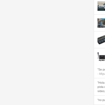
"Se p
- Mig
"Hola
pista 
video, 
"no p