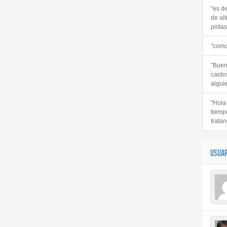
"es d
de alt
pistas 
"como
"Buen
caido
alguie
"Hola
tiemp
tratan
USUAR