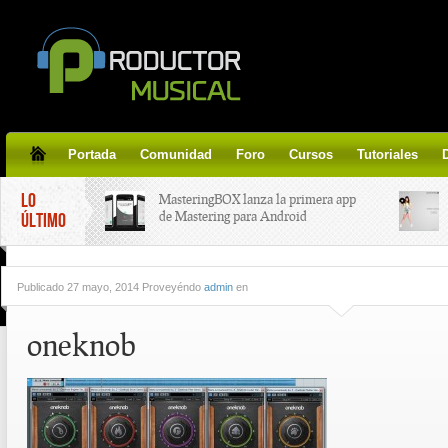
Portada
Comunidad
Foro
Cursos
Tutoriales
LO
MasteringBOX lanza la primera app
de Mastering para Android
ÚLTIMO
MasteringBOX, Masterización on-
Publicado
27 mayo, 2014 Proveyéndo
admin
en
line gratis!
oneknob
Korg lanza SDD-3000, el nuevo
pedal de delay.
Tutorial de CLA Effects, aprende a
aplicar efectos a tus voces.