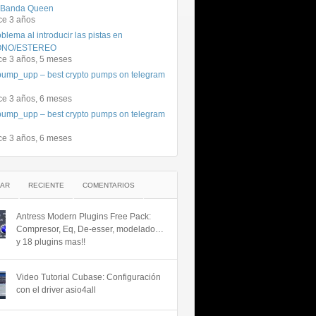
 Banda Queen
ce 3 años
blema al introducir las pistas en
NO/ESTEREO
ce 3 años, 5 meses
ump_upp – best crypto pumps on telegram
ce 3 años, 6 meses
ump_upp – best crypto pumps on telegram
ce 3 años, 6 meses
AR
RECIENTE
COMENTARIOS
Antress Modern Plugins Free Pack:
Compresor, Eq, De-esser, modelado…
y 18 plugins mas!!
Video Tutorial Cubase: Configuración
con el driver asio4all