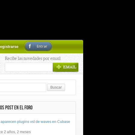
Entrar
egistrarse
Recibe las novedades por email
OS POST EN EL FORO
 aparecen plugins vst de waves en Cubase
ce 2 años, 2 meses