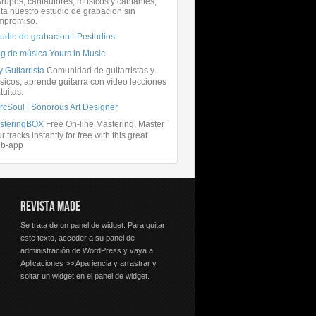
rupos, cantautores, músicos y cantantes,
ita nuestro estudio de grabacion sin
mpromiso.
tudio de grabacion LPestudios
og de música Yours in Music
 Guitarrista
Comunidad de guitarristas y
icos, aprende guitarra con vídeo lecciones
tuitas.
rcSoul | Sonorous Art Designer
steringBOX
Free On-line Mastering, Master
r tracks instantly for free with this great
b-app
REVISTA MADE
Se trata de un panel de widget. Para quitar
este texto, acceder a su panel de
administración de WordPress y vaya a
Aplicaciones >> Apariencia y arrastrar y
soltar un widget en el panel de widget.