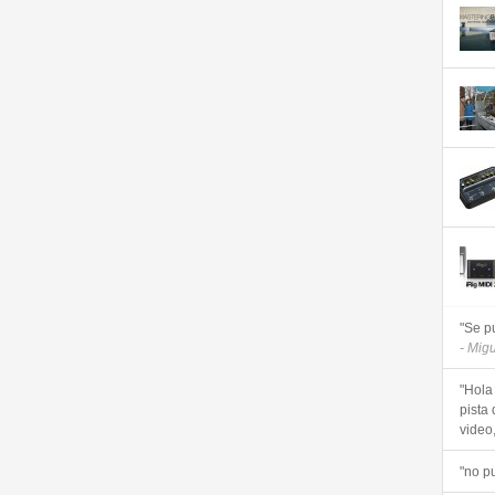
"Se p
- Mig
"Hola
pista 
video, 
"no p