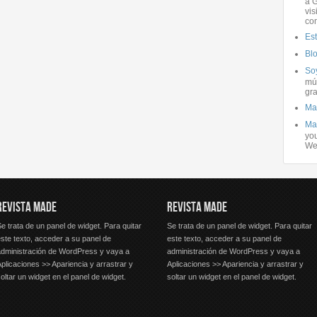
a G
vis
co
Es
Bl
Soy
mús
gra
Ma
Ma
you
We
REVISTA MADE
REVISTA MADE
e trata de un panel de widget. Para quitar
Se trata de un panel de widget. Para quitar
ste texto, acceder a su panel de
este texto, acceder a su panel de
administración de WordPress y vaya a
administración de WordPress y vaya a
plicaciones >> Apariencia y arrastrar y
Aplicaciones >> Apariencia y arrastrar y
oltar un widget en el panel de widget.
soltar un widget en el panel de widget.