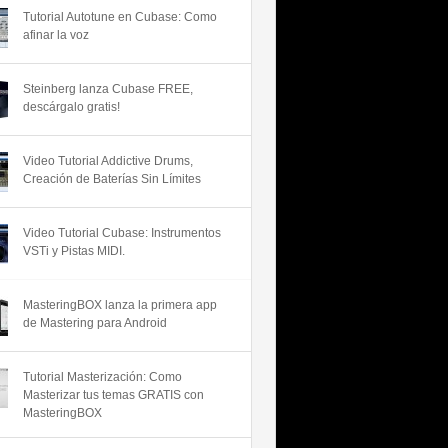
Tutorial Autotune en Cubase: Como
afinar la voz
Steinberg lanza Cubase FREE,
descárgalo gratis!
Video Tutorial Addictive Drums,
Creación de Baterías Sin Límites
Video Tutorial Cubase: Instrumentos
VSTi y Pistas MIDI.
MasteringBOX lanza la primera app
de Mastering para Android
Tutorial Masterización: Como
Masterizar tus temas GRATIS con
MasteringBOX