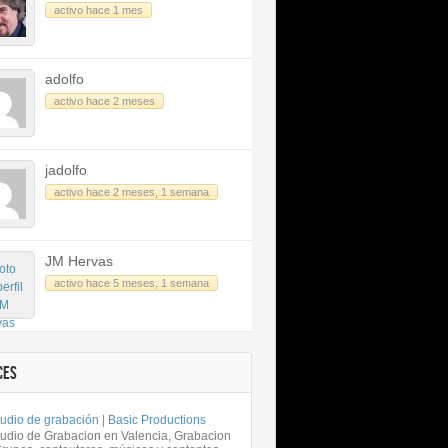
activo hace 1 mes
adolfo
activo hace 2 meses
jadolfo
activo hace 2 meses, 1 semana
JM Hervas
activo hace 5 meses, 1 semana
CES
udio de grabación | Basic Productions
tudio de Grabacion en Valencia, Grabacion