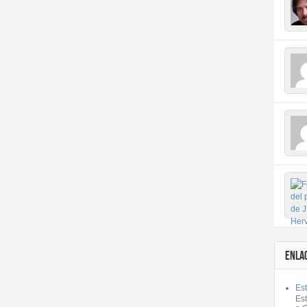
ENLA
Est
Es