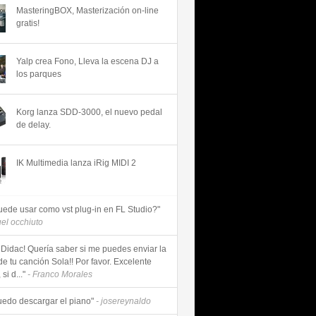
MasteringBOX, Masterización on-line
gratis!
Yalp crea Fono, Lleva la escena DJ a
los parques
Korg lanza SDD-3000, el nuevo pedal
de delay.
IK Multimedia lanza iRig MIDI 2
uede usar como vst plug-in en FL Studio?"
uel occhiuto
 Didac! Quería saber si me puedes enviar la
de tu canción Sola!! Por favor. Excelente
si d..."
- Franco Morales
uedo descargar el piano"
- josereynaldo