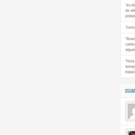
"es d
de alt
pistas 
"como
"Buen
caido
alguie
"Hola
tiemp
tratan
USUAR