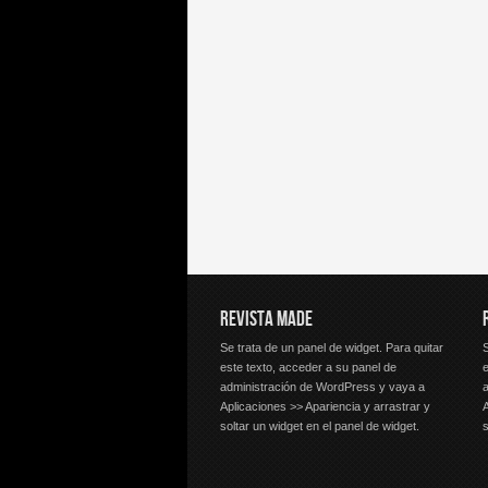
REVISTA MADE
Se trata de un panel de widget. Para quitar
S
este texto, acceder a su panel de
e
administración de WordPress y vaya a
Aplicaciones >> Apariencia y arrastrar y
A
soltar un widget en el panel de widget.
s