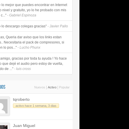
e lo mejor que puedes encontrar en Internet
o nivel y gratuito, yo lo he probado con mis
c..."
- Gabriel Espinoza
 lo descargo colegas gracias"
- Javier Pallo
as, Queria dar aviso que los links estan
s.. Necesitaria el pack de compresores, si
n lo pos..."
- Lucho Phunx
 amigo, gracias por toda tu ayuda ! Yo hace
o que dejé el audio pero estoy de vuelta,
do de ..."
- luis cross
IOS
|
|
Nuevos
Activo
Popular
tqroberto
activo hace 1 semana, 3 dias
Juan Miguel