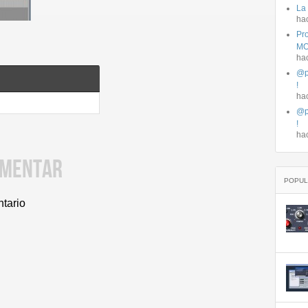
La
ha
Pro
MO
ha
@p
!
ha
@p
!
ha
OMENTAR
POPUL
ntario