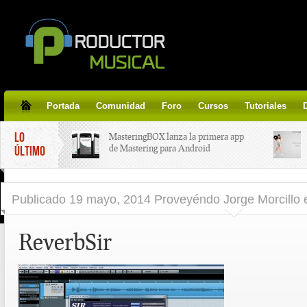
Portada
Comunidad
Foro
Cursos
Tutoriales
LO
MasteringBOX lanza la primera app
de Mastering para Android
ÚLTIMO
MasteringBOX, Masterización on-
Publicado
19 mayo, 2014 Proveyéndo Jorge Morcillo
line gratis!
ReverbSir
Korg lanza SDD-3000, el nuevo
pedal de delay.
Tutorial de CLA Effects, aprende a
aplicar efectos a tus voces.