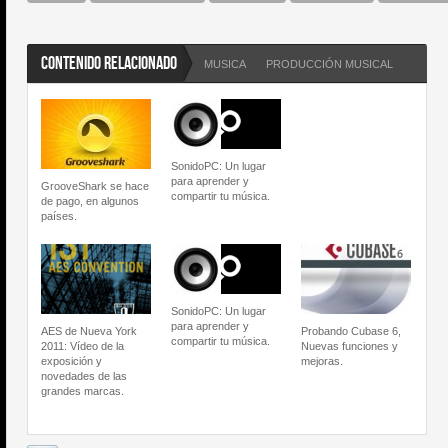
CONTENIDO RELACIONADO
MUSICA
PRODUCCIÓN MUSICAL
SonidoPC: Un lugar
para aprender y
GrooveShark se hace
compartir tu música.
de pago, en algunos
países.
SonidoPC: Un lugar
para aprender y
AES de Nueva York
Probando Cubase 6,
compartir tu música.
2011: Vídeo de la
Nuevas funciones y
exposición y
mejoras.
novedades de las
grandes marcas.