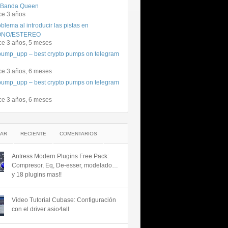
 Banda Queen
ce 3 años
blema al introducir las pistas en
NO/ESTEREO
ce 3 años, 5 meses
ump_upp – best crypto pumps on telegram
ce 3 años, 6 meses
ump_upp – best crypto pumps on telegram
ce 3 años, 6 meses
AR
RECIENTE
COMENTARIOS
Antress Modern Plugins Free Pack:
Compresor, Eq, De-esser, modelado…
y 18 plugins mas!!
Video Tutorial Cubase: Configuración
con el driver asio4all