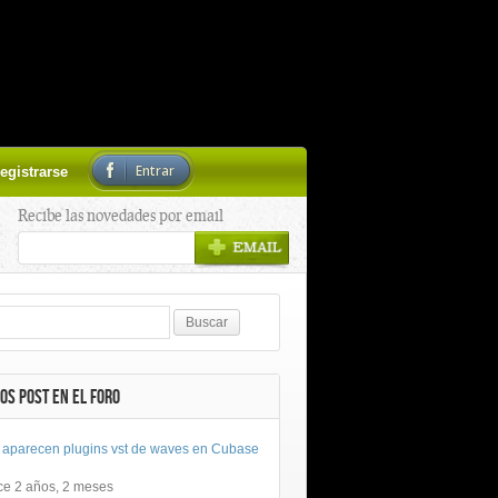
Entrar
egistrarse
Recibe las novedades por email
OS POST EN EL FORO
 aparecen plugins vst de waves en Cubase
ce 2 años, 2 meses