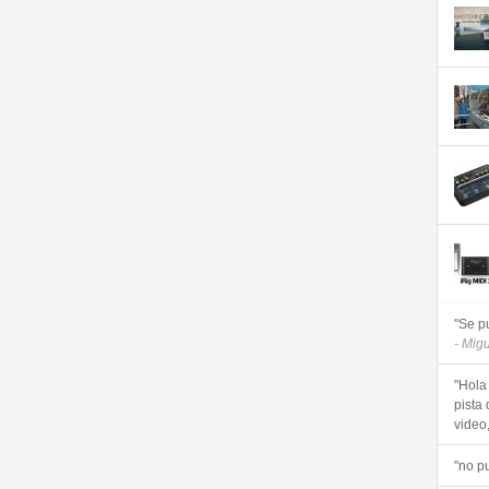
"Se p
- Mig
"Hola
pista 
video, 
"no p