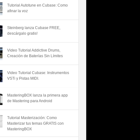
Tutorial Autotune en Cubase: Como
afinar la voz
Steinberg lanza Cubase FREE,
descárgalo gratis!
Video Tutorial Addictive Drums,
Creación de Baterías Sin Límites
Video Tutorial Cubase: Instrumentos
VSTi y Pistas MIDI.
MasteringBOX lanza la primera app
de Mastering para Android
Tutorial Masterización: Como
Masterizar tus temas GRATIS con
MasteringBOX