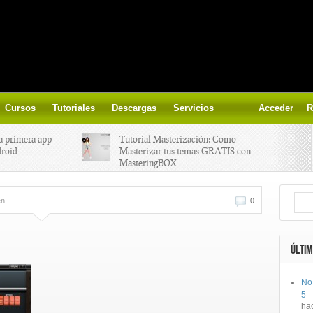
Cursos
Tutoriales
Descargas
Servicios
Acceder
R
a primera app
Tutorial Masterización: Como
droid
Masterizar tus temas GRATIS con
MasteringBOX
ización on-
Yalp crea Fono, Lleva la escena DJ a
en
0
los parques
 el nuevo
IK Multimedia lanza iRig MIDI 2
ÚLTIM
No
ts, aprende a
Ototo, crea musica con tu objeto
5
oces.
favorito!
ha