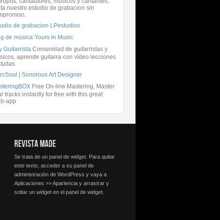
rupos, cantautores, músicos y cantantes,
ita nuestro estudio de grabacion sin
mpromiso.
tudio de grabacion LPestudios
og de música Yours in Music
 Guitarrista
Comunidad de guitarristas y
icos, aprende guitarra con vídeo lecciones
tuitas.
rcSoul | Sonorous Art Designer
steringBOX
Free On-line Mastering, Master
r tracks instantly for free with this great
b-app
REVISTA MADE
Se trata de un panel de widget. Para quitar
este texto, acceder a su panel de
administración de WordPress y vaya a
Aplicaciones >> Apariencia y arrastrar y
soltar un widget en el panel de widget.