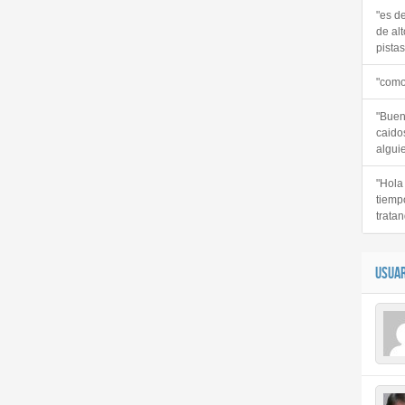
"es d
de alt
pistas 
"como
"Buen
caido
alguie
"Hola
tiemp
tratan
USUAR