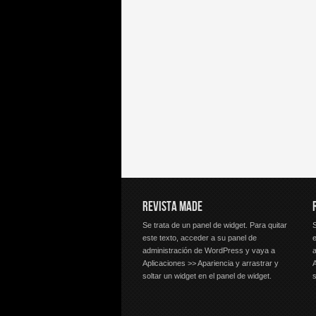
REVISTA MADE
Se trata de un panel de widget. Para quitar
S
este texto, acceder a su panel de
e
administración de WordPress y vaya a
Aplicaciones >> Apariencia y arrastrar y
A
soltar un widget en el panel de widget.
s