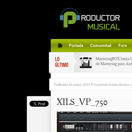
Portada
Comunidad
Foro
LO
MasteringBOX lanza l
de Mastering para An
ÚLTIMO
MasteringBOX, Master
Publicado
16 mayo, 2013 Proveyéndo Daniel Álvarez
line gratis!
XILS_VP_750
Korg lanza SDD-3000,
pedal de delay.
Tutorial de CLA Effec
aplicar efectos a tus v