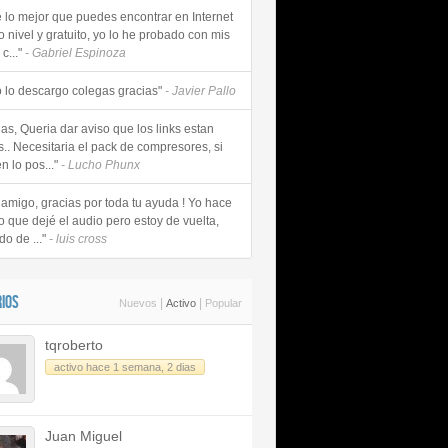
e lo mejor que puedes encontrar en Internet
o nivel y gratuito, yo lo he probado con mis
c..."
- Gabriel Espinoza
 lo descargo colegas gracias"
- Javier Pallo
as, Queria dar aviso que los links estan
s.. Necesitaria el pack de compresores, si
n lo pos..."
- Lucho Phunx
 amigo, gracias por toda tu ayuda ! Yo hace
o que dejé el audio pero estoy de vuelta,
do de ..."
- luis cross
IOS
|
|
Nuevos
Activo
Popular
tqroberto
activo hace 1 semana, 2 dias
Juan Miguel