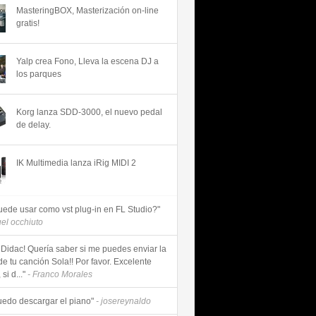
MasteringBOX, Masterización on-line
gratis!
Yalp crea Fono, Lleva la escena DJ a
los parques
Korg lanza SDD-3000, el nuevo pedal
de delay.
IK Multimedia lanza iRig MIDI 2
uede usar como vst plug-in en FL Studio?"
uel occhiuto
 Didac! Quería saber si me puedes enviar la
de tu canción Sola!! Por favor. Excelente
si d..."
- Franco Morales
uedo descargar el piano"
- josereynaldo