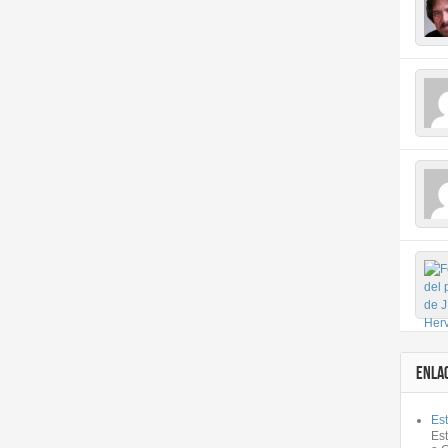
ENLA
Est
Es