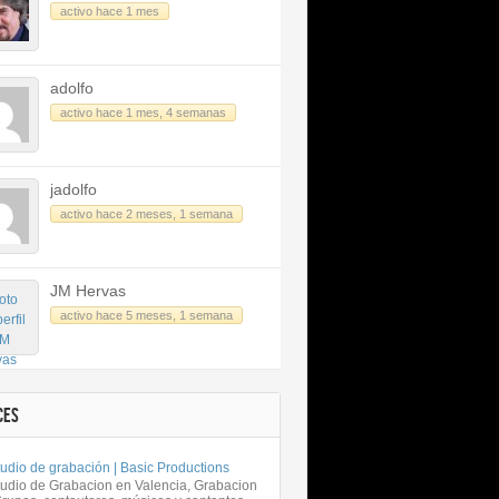
activo hace 1 mes
adolfo
activo hace 1 mes, 4 semanas
jadolfo
activo hace 2 meses, 1 semana
JM Hervas
activo hace 5 meses, 1 semana
CES
udio de grabación | Basic Productions
tudio de Grabacion en Valencia, Grabacion