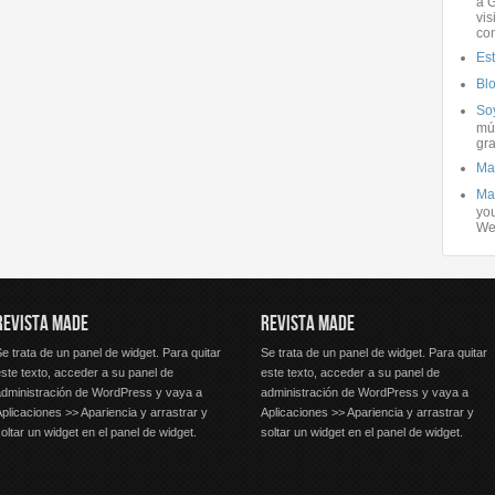
a G
vis
co
Es
Bl
Soy
mús
gra
Ma
Ma
you
We
REVISTA MADE
REVISTA MADE
e trata de un panel de widget. Para quitar
Se trata de un panel de widget. Para quitar
ste texto, acceder a su panel de
este texto, acceder a su panel de
administración de WordPress y vaya a
administración de WordPress y vaya a
plicaciones >> Apariencia y arrastrar y
Aplicaciones >> Apariencia y arrastrar y
oltar un widget en el panel de widget.
soltar un widget en el panel de widget.