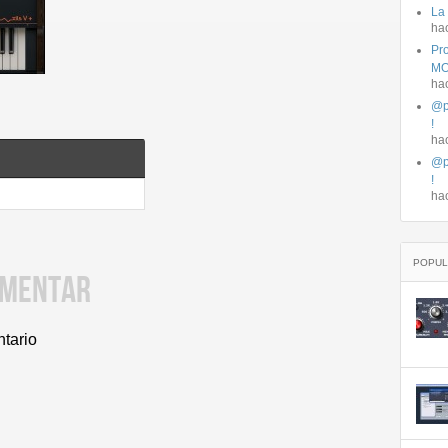
La
ha
Pro
MO
ha
@p
!
ha
@p
!
ha
POPUL
OMENTAR
ntario