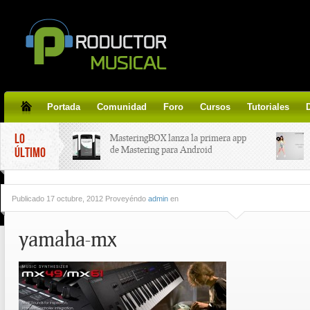
Portada
Comunidad
Foro
Cursos
Tutoriales
LO
MasteringBOX lanza la primera app
de Mastering para Android
ÚLTIMO
MasteringBOX, Masterización on-
Publicado
17 octubre, 2012 Proveyéndo
admin
en
line gratis!
yamaha-mx
Korg lanza SDD-3000, el nuevo
pedal de delay.
Tutorial de CLA Effects, aprende a
aplicar efectos a tus voces.