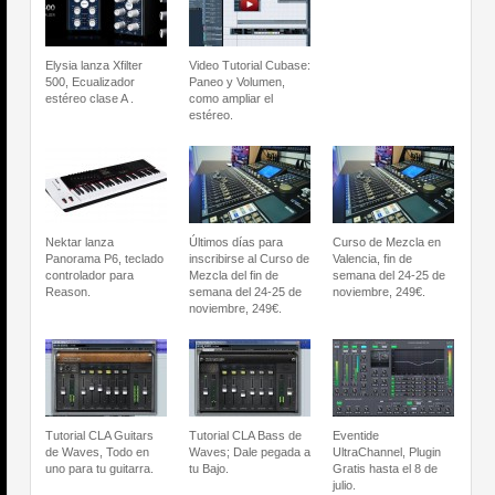
Elysia lanza Xfilter
Video Tutorial Cubase:
500, Ecualizador
Paneo y Volumen,
estéreo clase A .
como ampliar el
estéreo.
Nektar lanza
Últimos días para
Curso de Mezcla en
Panorama P6, teclado
inscribirse al Curso de
Valencia, fin de
controlador para
Mezcla del fin de
semana del 24-25 de
Reason.
semana del 24-25 de
noviembre, 249€.
noviembre, 249€.
Tutorial CLA Guitars
Tutorial CLA Bass de
Eventide
de Waves, Todo en
Waves; Dale pegada a
UltraChannel, Plugin
uno para tu guitarra.
tu Bajo.
Gratis hasta el 8 de
julio.