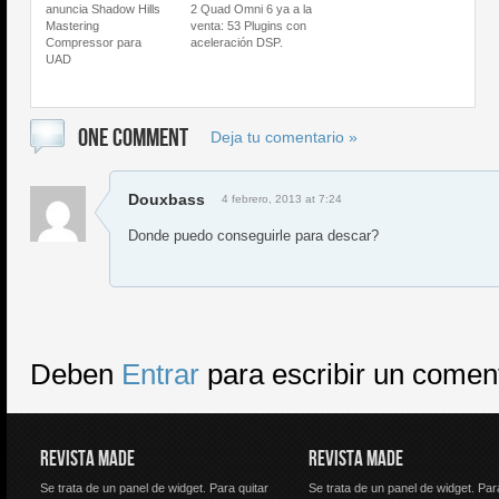
anuncia Shadow Hills
2 Quad Omni 6 ya a la
Mastering
venta: 53 Plugins con
Compressor para
aceleración DSP.
UAD
ONE COMMENT
Deja tu comentario »
Douxbass
4 febrero, 2013 at 7:24
Donde puedo conseguirle para descar?
Deben
Entrar
para escribir un comen
REVISTA MADE
REVISTA MADE
Se trata de un panel de widget. Para quitar
Se trata de un panel de widget. Par