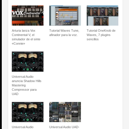
Arturia lanza Vox
Tutorial Waves Tune,
Tutorial OneKnob de
Continental-V, el
afinador para la voz.
Waves, 7 plugins
simulador de el sinte
sencillos
«Connie»
Universal Audio
anuncia Shadow Hills
Mastering
Compressor para
UAD
Universal Audio
Universal Audio UAD-