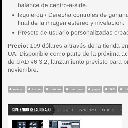
balance de centro-a-side.
Izquierda / Derecha controles de gananc
final de la imagen estéreo y nivelación.
Presets de usuario personalizadas crea
Precio:
199 dólares a través de la tienda en
UA.
Disponible como parte de la próxima ac
de UAD v6.3.2, lanzamiento previsto para pr
noviembre.
estereo
imager
K-stereo
panorama
plugin
UAD
uni
CONTENIDO RELACIONADO
ESTEREO
PANORAMA
PLUGIN
UAD