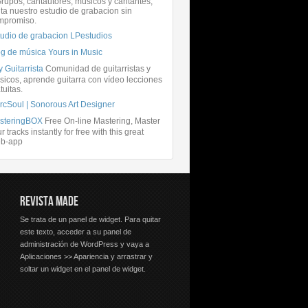
rupos, cantautores, músicos y cantantes,
ita nuestro estudio de grabacion sin
mpromiso.
tudio de grabacion LPestudios
og de música Yours in Music
 Guitarrista
Comunidad de guitarristas y
icos, aprende guitarra con vídeo lecciones
tuitas.
rcSoul | Sonorous Art Designer
steringBOX
Free On-line Mastering, Master
r tracks instantly for free with this great
b-app
REVISTA MADE
Se trata de un panel de widget. Para quitar
este texto, acceder a su panel de
administración de WordPress y vaya a
Aplicaciones >> Apariencia y arrastrar y
soltar un widget en el panel de widget.