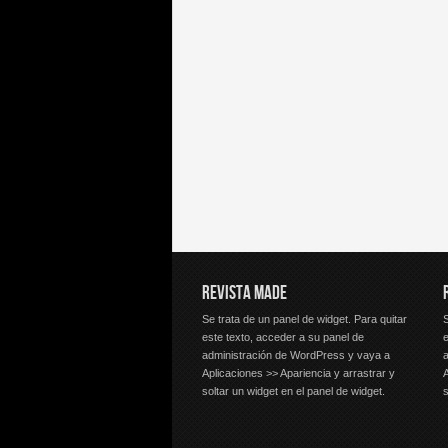
REVISTA MADE
Se trata de un panel de widget. Para quitar
S
este texto, acceder a su panel de
e
administración de WordPress y vaya a
Aplicaciones >> Apariencia y arrastrar y
A
soltar un widget en el panel de widget.
s