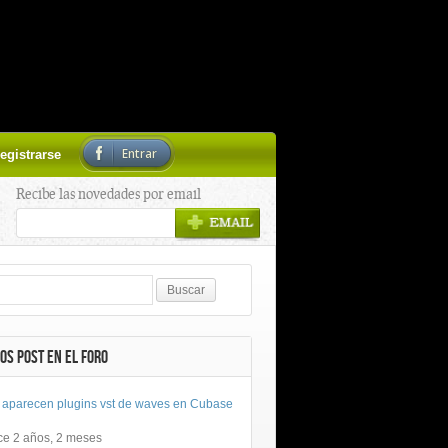
Entrar
egistrarse
Recibe las novedades por email
OS POST EN EL FORO
 aparecen plugins vst de waves en Cubase
ce 2 años, 2 meses