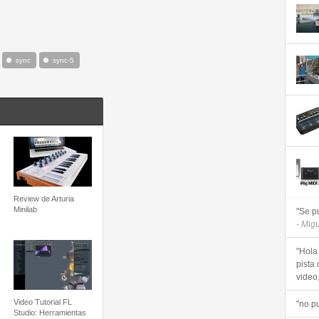
sync
sync-5
Review de Arturia
Minilab
"Se p
- Mig
"Hola
pista 
video, 
Video Tutorial FL
"no p
Studio: Herramientas