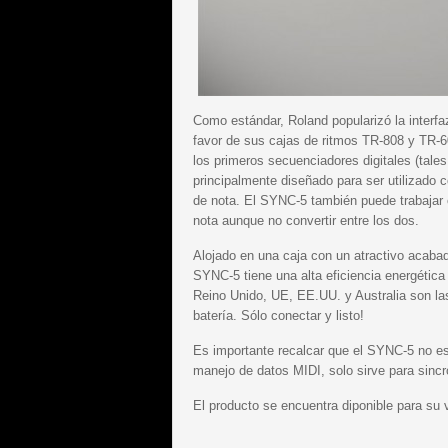
Como estándar, Roland popularizó la inter
favor de sus cajas de ritmos TR-808 y TR-6
los primeros secuenciadores digitales (tal
principalmente diseñado para ser utilizado 
de nota. El SYNC-5 también puede trabajar 
nota aunque no convertir entre los dos.
Alojado en una caja con un atractivo acabado
SYNC-5 tiene una alta eficiencia energétic
Reino Unido, UE, EE.UU. y Australia son la
batería. Sólo conectar y listo!
Es importante recalcar que el SYNC-5 no es
manejo de datos MIDI, solo sirve para sincro
El producto se encuentra diponible para su 