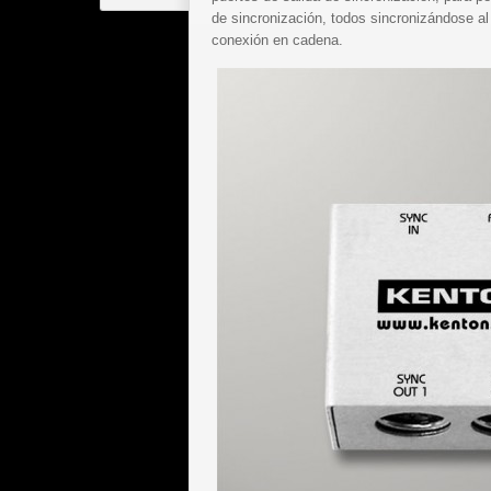
de sincronización, todos sincronizándose a
conexión en cadena.