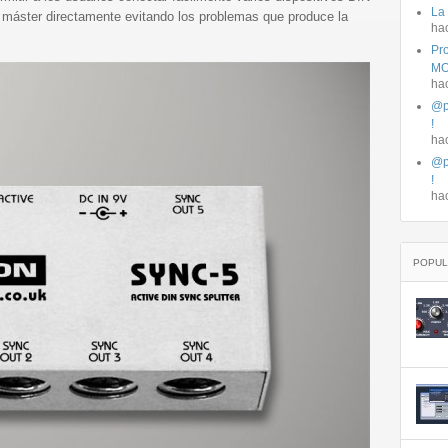
La
l máster directamente evitando los problemas que produce la
ha
Pro
MO
ha
@p
!
ha
@p
!
ha
POPUL