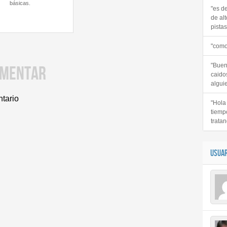
básicas.
"es d
de alt
pistas 
"como
"Buen
OMENTAR
caido
alguie
ntario
"Hola
tiemp
tratan
USUAR