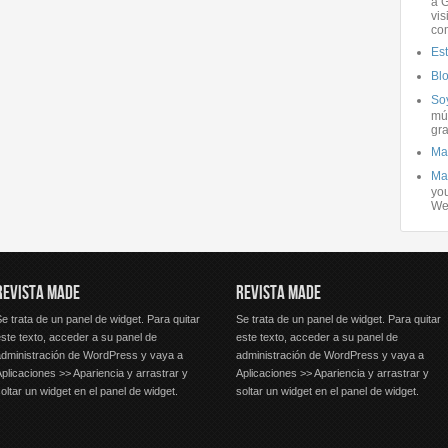
a G
vis
co
Es
Bl
Soy
mús
gra
Ma
Ma
you
We
REVISTA MADE
REVISTA MADE
e trata de un panel de widget. Para quitar
Se trata de un panel de widget. Para quitar
ste texto, acceder a su panel de
este texto, acceder a su panel de
administración de WordPress y vaya a
administración de WordPress y vaya a
plicaciones >> Apariencia y arrastrar y
Aplicaciones >> Apariencia y arrastrar y
oltar un widget en el panel de widget.
soltar un widget en el panel de widget.