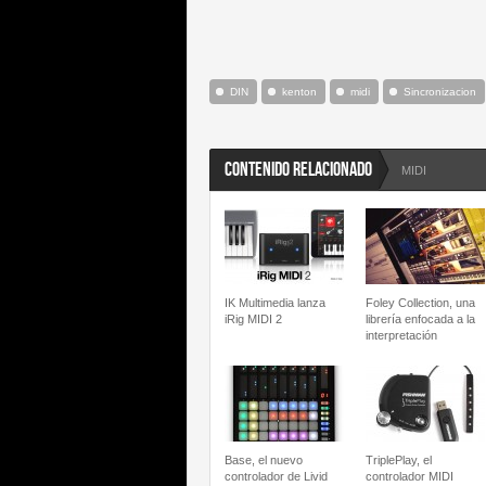
DIN
kenton
midi
Sincronizacion
CONTENIDO RELACIONADO
MIDI
IK Multimedia lanza
Foley Collection, una
iRig MIDI 2
librería enfocada a la
interpretación
Base, el nuevo
TriplePlay, el
controlador de Livid
controlador MIDI