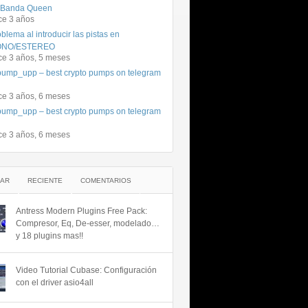
 Banda Queen
ce 3 años
blema al introducir las pistas en
NO/ESTEREO
ce 3 años, 5 meses
ump_upp – best crypto pumps on telegram
ce 3 años, 6 meses
ump_upp – best crypto pumps on telegram
ce 3 años, 6 meses
AR
RECIENTE
COMENTARIOS
Antress Modern Plugins Free Pack:
Compresor, Eq, De-esser, modelado…
y 18 plugins mas!!
Video Tutorial Cubase: Configuración
con el driver asio4all