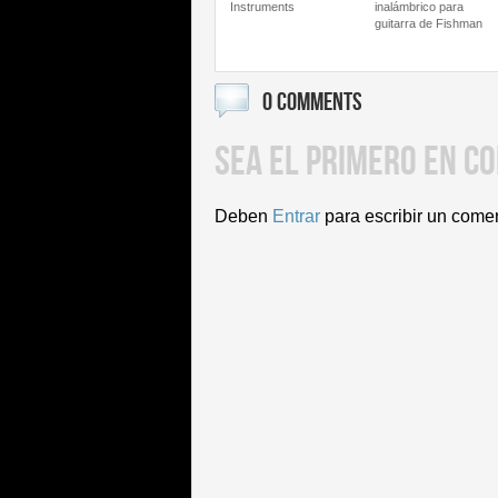
Instruments
inalámbrico para
guitarra de Fishman
0 COMMENTS
SEA EL PRIMERO EN C
Deben
Entrar
para escribir un come