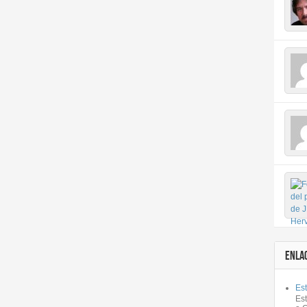
ENLA
Est
Es