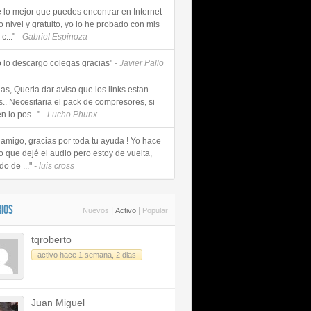
e lo mejor que puedes encontrar en Internet
o nivel y gratuito, yo lo he probado con mis
c..."
- Gabriel Espinoza
 lo descargo colegas gracias"
- Javier Pallo
as, Queria dar aviso que los links estan
s.. Necesitaria el pack de compresores, si
n lo pos..."
- Lucho Phunx
 amigo, gracias por toda tu ayuda ! Yo hace
o que dejé el audio pero estoy de vuelta,
do de ..."
- luis cross
IOS
|
|
Nuevos
Activo
Popular
tqroberto
activo hace 1 semana, 2 dias
Juan Miguel