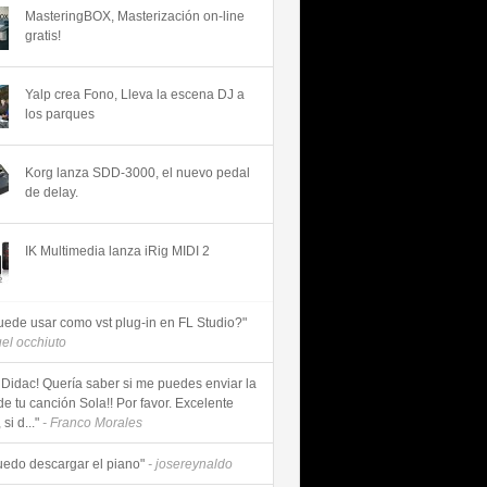
MasteringBOX, Masterización on-line
gratis!
Yalp crea Fono, Lleva la escena DJ a
los parques
Korg lanza SDD-3000, el nuevo pedal
de delay.
IK Multimedia lanza iRig MIDI 2
uede usar como vst plug-in en FL Studio?"
uel occhiuto
 Didac! Quería saber si me puedes enviar la
de tu canción Sola!! Por favor. Excelente
si d..."
- Franco Morales
uedo descargar el piano"
- josereynaldo