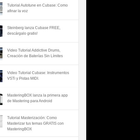
Tutorial Autotune en Cubase: Como
afinar la voz
Steinberg lanza Cubase FREE,
descárgalo gratis!
Video Tutorial Addictive Drums,
Creación de Baterías Sin Límites
Video Tutorial Cubase: Instrumentos
VSTi y Pistas MIDI.
MasteringBOX lanza la primera app
de Mastering para Android
Tutorial Masterización: Como
Masterizar tus temas GRATIS con
MasteringBOX