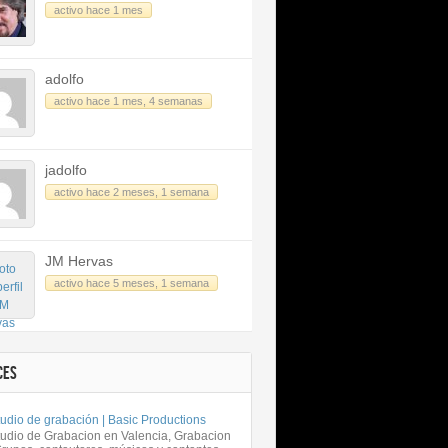
activo hace 1 mes
adolfo
activo hace 1 mes, 4 semanas
jadolfo
activo hace 2 meses, 1 semana
JM Hervas
activo hace 5 meses, 1 semana
CES
udio de grabación | Basic Productions
tudio de Grabacion en Valencia, Grabacion