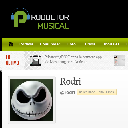
Portada
Comunidad
Foro
Cursos
Tutoriales
LO
MasteringBOX lanza la primera app
de Mastering para Android
ÚLTIMO
Rodri
MasteringBOX, Masterización on-
line gratis!
@rodri
activo hace 1 año, 1 mes
Korg lanza SDD-3000, el nuevo
pedal de delay.
Tutorial de CLA Effects, aprende a
aplicar efectos a tus voces.