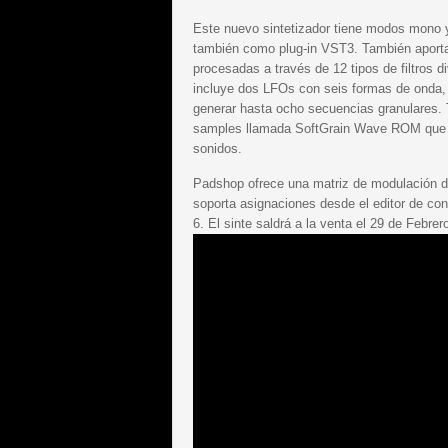
Este nuevo sintetizador tiene modos mono 
también como plug-in VST3. También aporta
procesadas a través de 12 tipos de filtros 
incluye dos LFOs con seis formas de onda,
generar hasta ocho secuencias granulares. 
samples llamada SoftGrain Wave ROM que s
sonidos.
Padshop ofrece una matriz de modulación de
soporta asignaciones desde el editor de con
6. El sinte saldrá a la venta el 29 de Febre