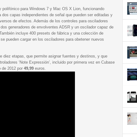
y polifónico para Windows 7 y Mac OS X Lion, funcionando
 dos capas independientes de señal que pueden ser editadas y
diversos de efectos. Además de los controles para osciladores
 dos generadores de envolventes ADSR y un oscilador capaz de
También incluye 400 presets de fábrica y una colección de
e pueden cargar en los osciladores para obetener nuevos
 diez etapas, que permite asignar fuentes y destinos, y que
troladores ‘Note Expressión’, incluido por primera vez en Cubase
ro de 2012 por
49,99
euros.