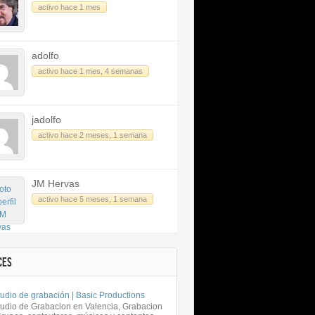
activo hace 1 mes
adolfo
activo hace 1 mes, 4 semanas
jadolfo
activo hace 2 meses, 1 semana
JM Hervas
activo hace 5 meses, 1 semana
CES
udio de grabación | Basic Productions
tudio de Grabacion en Valencia, Grabacion