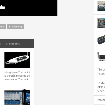
nular
steinberg
R
STEINBERG
"Se p
Moog lanza Theremini,
- Mig
la versión moderna del
sintetizador Theremín.
"Hola
pista 
video, 
"no p