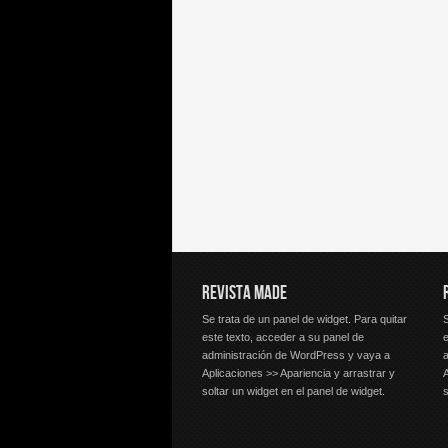
REVISTA MADE
Se trata de un panel de widget. Para quitar
S
este texto, acceder a su panel de
e
administración de WordPress y vaya a
Aplicaciones >> Apariencia y arrastrar y
A
soltar un widget en el panel de widget.
s