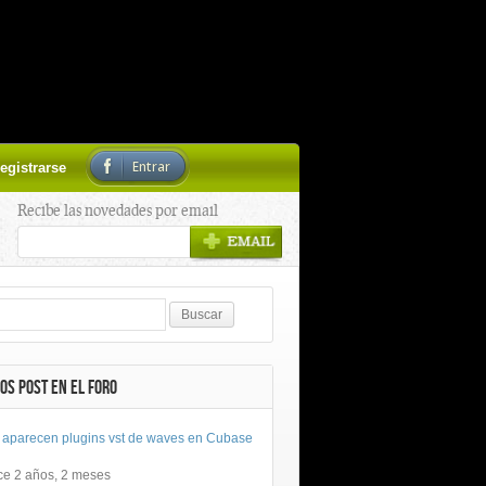
Entrar
egistrarse
Recibe las novedades por email
OS POST EN EL FORO
 aparecen plugins vst de waves en Cubase
ce 2 años, 2 meses