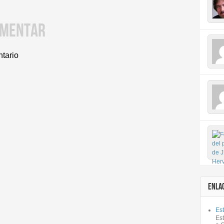
OMENTAR
ntario
ENLA
Est
Es