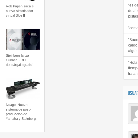
"es d
Rob Papen saca el
de alt
nuevo sintetizador
virtual Blue II
pistas 
"como
"Buen
caido
alguie
Steinberg lanza
Cubase FREE,
"Hola
descárgalo gratis!
tiemp
tratan
USUAR
Nuage, Nuevo
sistema de post-
producción de
Yamaha y Steinberg.