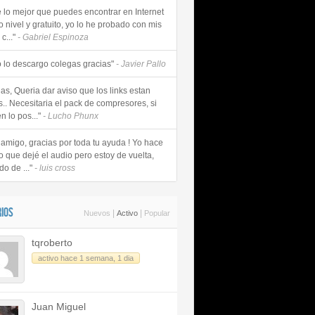
e lo mejor que puedes encontrar en Internet
o nivel y gratuito, yo lo he probado con mis
c..."
- Gabriel Espinoza
 lo descargo colegas gracias"
- Javier Pallo
as, Queria dar aviso que los links estan
s.. Necesitaria el pack de compresores, si
n lo pos..."
- Lucho Phunx
 amigo, gracias por toda tu ayuda ! Yo hace
o que dejé el audio pero estoy de vuelta,
do de ..."
- luis cross
IOS
|
|
Nuevos
Activo
Popular
tqroberto
activo hace 1 semana, 1 dia
Juan Miguel