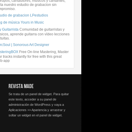
rupos, cantautores, músicos y cantantes,
ita nuestro estudio de grabacion sin
mpromiso.
tudio de grabacion LPestudios
og de música Yours in Music
 Guitarrista
Comunidad de guitarristas y
icos, aprende guitarra con vídeo lecciones
tuitas.
rcSoul | Sonorous Art Designer
steringBOX
Free On-line Mastering, Master
r tracks instantly for free with this great
b-app
REVISTA MADE
Se trata de un panel de widget. Para quitar
este texto, acceder a su panel de
administración de WordPress y vaya a
Aplicaciones >> Apariencia y arrastrar y
soltar un widget en el panel de widget.