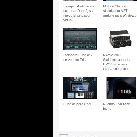
Synapse Audio acaba
Majken Chimera,
de sacar Dune2, su
sintetizador VST
nuevo sintetizador
gratuito para Windows
virtual.
Steinberg Cubase 7
NAMM 2013:
en Versión Trial
Steinberg anuncia
UR22, su nueva
interfaz de audio.
Cubasis para iPad
Nuendo 6 ya tiene
fecha.