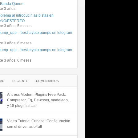
 Banda Queen
ce 3 años
blema al introducir las pistas en
NO/ESTEREO
ce 3 años, 5 meses
ump_upp – best crypto pumps on telegram
ce 3 años, 6 meses
ump_upp – best crypto pumps on telegram
ce 3 años, 6 meses
AR
RECIENTE
COMENTARIOS
Antress Modern Plugins Free Pack:
Compresor, Eq, De-esser, modelado…
y 18 plugins mas!!
Video Tutorial Cubase: Configuración
con el driver asio4all