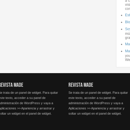
a G
vis
co
Es
Bl
Soy
mús
gra
Ma
Ma
you
We
REVISTA MADE
REVISTA MADE
e trata de un panel de widget. Para quitar
Se trata de un panel de widget. Para quitar
ste texto, acceder a su panel de
este texto, acceder a su panel de
administración de WordPress y vaya a
administración de WordPress y vaya a
plicaciones >> Apariencia y arrastrar y
Aplicaciones >> Apariencia y arrastrar y
oltar un widget en el panel de widget.
soltar un widget en el panel de widget.