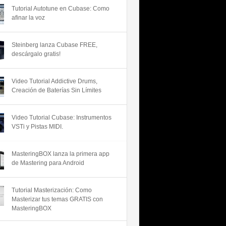
Tutorial Autotune en Cubase: Como
afinar la voz
Steinberg lanza Cubase FREE,
descárgalo gratis!
Video Tutorial Addictive Drums,
Creación de Baterías Sin Límites
Video Tutorial Cubase: Instrumentos
VSTi y Pistas MIDI.
MasteringBOX lanza la primera app
de Mastering para Android
Tutorial Masterización: Como
Masterizar tus temas GRATIS con
MasteringBOX