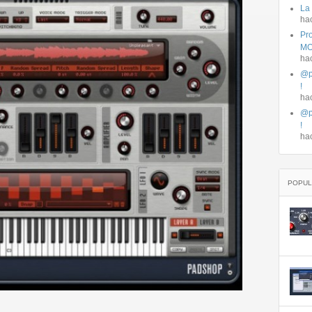
La
ha
Pro
MO
ha
@p
!
ha
@p
!
ha
POPUL