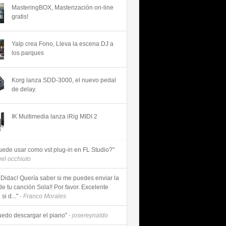
MasteringBOX, Masterización on-line
gratis!
Yalp crea Fono, Lleva la escena DJ a
los parques
Korg lanza SDD-3000, el nuevo pedal
de delay.
IK Multimedia lanza iRig MIDI 2
uede usar como vst plug-in en FL Studio?"
uel occhiuto
 Didac! Quería saber si me puedes enviar la
de tu canción Sola!! Por favor. Excelente
si d..."
- Franco Morales
uedo descargar el piano"
- josereynaldo