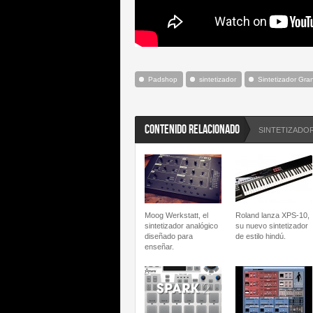
Padshop
sintetizador
Sintetizador Gra
CONTENIDO RELACIONADO
SINTETIZADO
Moog Werkstatt, el
Roland lanza XPS-10,
sintetizador analógico
su nuevo sintetizador
diseñado para
de estilo hindú.
enseñar.