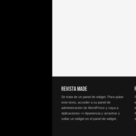
REVISTA MADE
Se trata de un panel de widget. Para quitar
S
este texto, acceder a su panel de
e
administración de WordPress y vaya a
Aplicaciones >> Apariencia y arrastrar y
A
soltar un widget en el panel de widget.
s