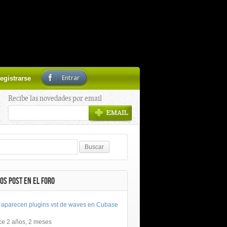
Entrar
egistrarse
Recibe las novedades por email
OS POST EN EL FORO
 aparecen plugins vst de waves en Cubase
ce 2 años, 2 meses