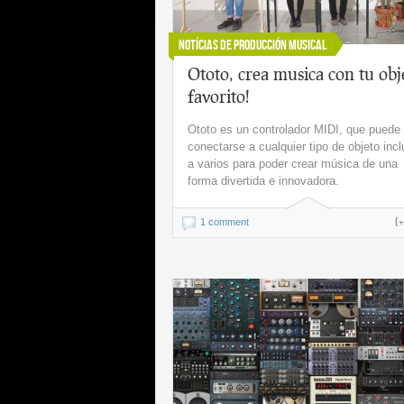
Notícias de Producción Musical
Ototo, crea musica con tu obj
favorito!
Ototo es un controlador MIDI, que puede
conectarse a cualquier tipo de objeto inc
a varios para poder crear música de una
forma divertida e innovadora.
(
1 comment