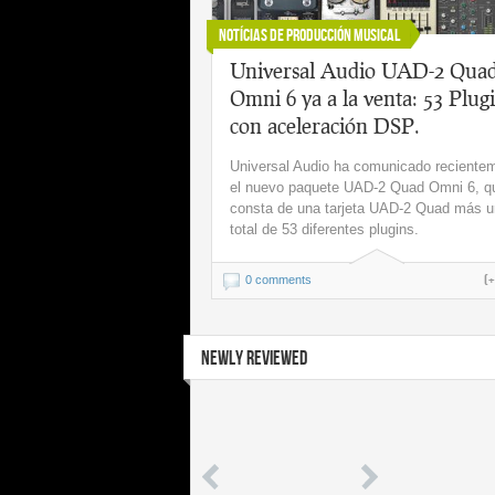
Notícias de Producción Musical
Universal Audio UAD-2 Qua
Omni 6 ya a la venta: 53 Plug
con aceleración DSP.
Universal Audio ha comunicado reciente
el nuevo paquete UAD-2 Quad Omni 6, q
consta de una tarjeta UAD-2 Quad más u
total de 53 diferentes plugins.
(
0 comments
NEWLY REVIEWED