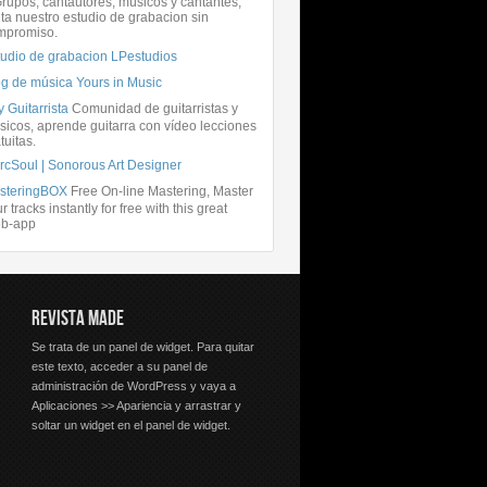
rupos, cantautores, músicos y cantantes,
ita nuestro estudio de grabacion sin
mpromiso.
tudio de grabacion LPestudios
og de música Yours in Music
 Guitarrista
Comunidad de guitarristas y
icos, aprende guitarra con vídeo lecciones
tuitas.
rcSoul | Sonorous Art Designer
steringBOX
Free On-line Mastering, Master
r tracks instantly for free with this great
b-app
REVISTA MADE
Se trata de un panel de widget. Para quitar
este texto, acceder a su panel de
administración de WordPress y vaya a
Aplicaciones >> Apariencia y arrastrar y
soltar un widget en el panel de widget.