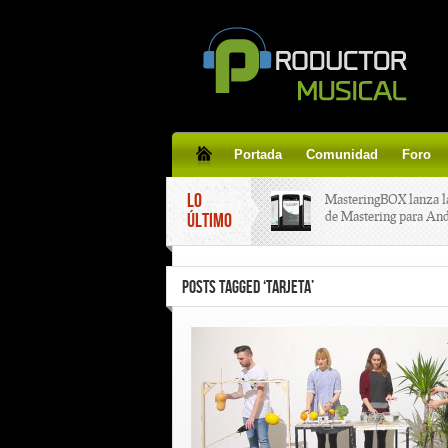
Portada
Comunidad
Foro
LO
MasteringBOX lanza l
de Mastering para An
ÚLTIMO
MasteringBOX, Master
POSTS TAGGED ‘TARJETA’
line gratis!
Korg lanza SDD-3000,
pedal de delay.
Tutorial de CLA Effec
aplicar efectos a tus v