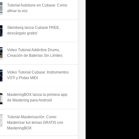
Tutorial Autotune en Cubase: Como
afinar la voz
Steinberg lanza Cubase FREE,
descárgalo gratis!
Video Tutorial Addictive Drums,
Creación de Baterías Sin Límites
Video Tutorial Cubase: Instrumentos
VSTi y Pistas MIDI.
MasteringBOX lanza la primera app
de Mastering para Android
Tutorial Masterización: Como
Masterizar tus temas GRATIS con
MasteringBOX