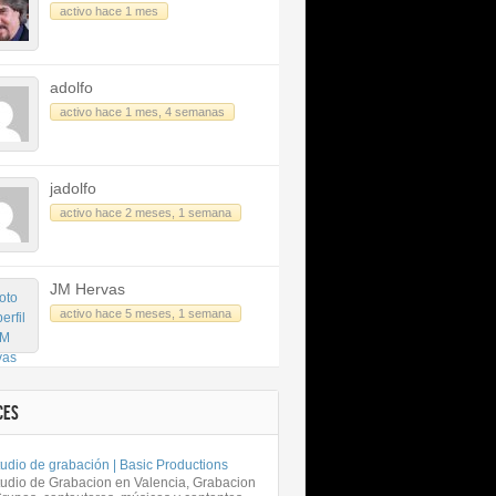
activo hace 1 mes
adolfo
activo hace 1 mes, 4 semanas
jadolfo
activo hace 2 meses, 1 semana
JM Hervas
activo hace 5 meses, 1 semana
CES
udio de grabación | Basic Productions
tudio de Grabacion en Valencia, Grabacion