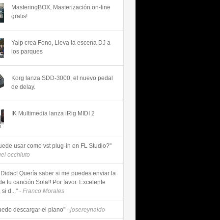
MasteringBOX, Masterización on-line
gratis!
Yalp crea Fono, Lleva la escena DJ a
los parques
Korg lanza SDD-3000, el nuevo pedal
de delay.
IK Multimedia lanza iRig MIDI 2
uede usar como vst plug-in en FL Studio?"
uel occhiuto
 Didac! Quería saber si me puedes enviar la
de tu canción Sola!! Por favor. Excelente
si d..."
- Franco Morales
uedo descargar el piano"
- josereynaldo