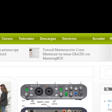
Cursos
Tutoriales
Descargas
Servicios
Acceder
R
a primera app
Tutorial Masterización: Como
droid
Masterizar tus temas GRATIS con
MasteringBOX
ización on-
Yalp crea Fono, Lleva la escena DJ a
los parques
 el nuevo
IK Multimedia lanza iRig MIDI 2
ÚLTIM
No
ts, aprende a
Ototo, crea musica con tu objeto
5
oces.
favorito!
ha