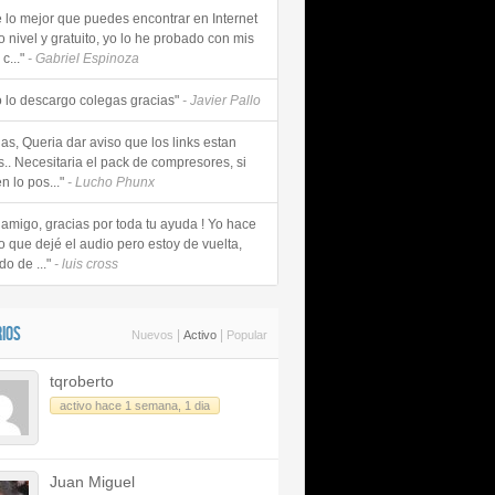
e lo mejor que puedes encontrar en Internet
o nivel y gratuito, yo lo he probado con mis
c..."
- Gabriel Espinoza
 lo descargo colegas gracias"
- Javier Pallo
as, Queria dar aviso que los links estan
s.. Necesitaria el pack de compresores, si
n lo pos..."
- Lucho Phunx
 amigo, gracias por toda tu ayuda ! Yo hace
o que dejé el audio pero estoy de vuelta,
do de ..."
- luis cross
IOS
|
|
Nuevos
Activo
Popular
tqroberto
activo hace 1 semana, 1 dia
Juan Miguel