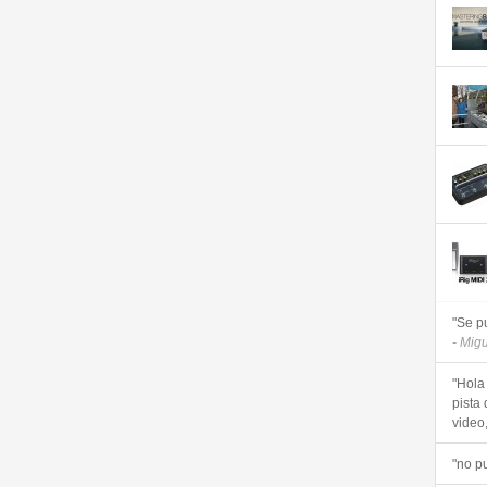
"Se p
- Mig
"Hola
pista 
video, 
"no p