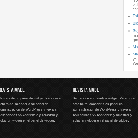
a G
vis
co
Es
Bl
Soy
mús
gra
Ma
Ma
you
We
REVISTA MADE
REVISTA MADE
e trata de un panel de widget. Para quitar
Se trata de un panel de widget. Para quitar
ste texto, acceder a su panel de
este texto, acceder a su panel de
administración de WordPress y vaya a
administración de WordPress y vaya a
plicaciones >> Apariencia y arrastrar y
Aplicaciones >> Apariencia y arrastrar y
oltar un widget en el panel de widget.
soltar un widget en el panel de widget.