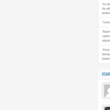
"es d
de alt
pistas 
"como
"Buen
caido
alguie
"Hola
tiemp
tratan
USUAR