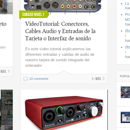
La
ha
Cubase Nivel 1
Pro
MO
eto
VideoTutorial: Conectores,
ha
Cables Audio y Entradas de la
@p
!
Tarjeta o Interfaz de sonido
ha
luso
@p
En este vídeo tutorial explicaremos las
!
diferentes entradas y salidas de audio de
ha
nuestro tarjeta de sonido integrada del
ordenador
+ más
POPUL
(+ más
10 comments