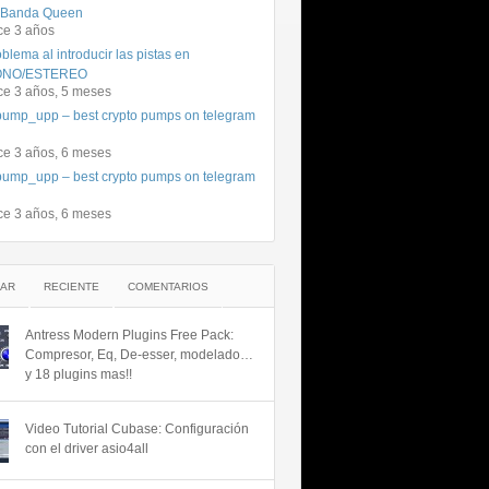
 Banda Queen
ce 3 años
blema al introducir las pistas en
NO/ESTEREO
ce 3 años, 5 meses
ump_upp – best crypto pumps on telegram
ce 3 años, 6 meses
ump_upp – best crypto pumps on telegram
ce 3 años, 6 meses
AR
RECIENTE
COMENTARIOS
Antress Modern Plugins Free Pack:
Compresor, Eq, De-esser, modelado…
y 18 plugins mas!!
Video Tutorial Cubase: Configuración
con el driver asio4all