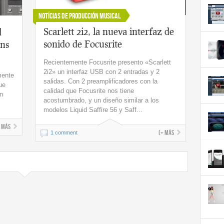
Notícias de Producción Musical
Scarlett 2i2, la nueva interfaz de
d
sonido de Focusrite
ins
Recientemente Focusrite presento «Scarlett
2i2» un interfaz USB con 2 entradas y 2
mente
salidas. Con 2 preamplificadores con la
ue
calidad que Focusrite nos tiene
n
acostumbrado, y un diseño similar a los
modelos Liquid Saffire 56 y Saff...
+ más
(+ más
1 comment