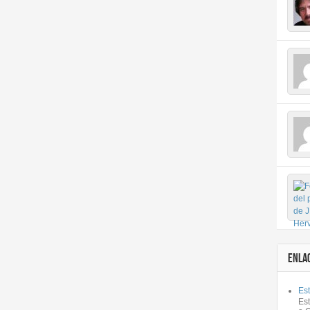
ENLA
Est
Es