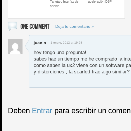
Tarjeta o Interfaz de
aceleración DSP.
sonido
ONE COMMENT
Deja tu comentario »
juanin
1 enero, 2012 at 19:58
hey tengo una pregunta!
sabes hae un tiempo me he comprado la inter
como saben la ux2 viene con un software pa
y distorciones , la scarlett trae algo similar?
Deben
Entrar
para escribir un comen