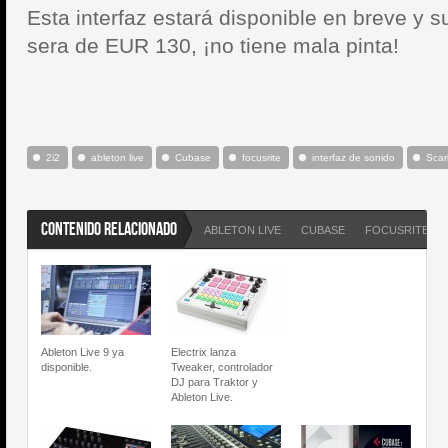
Esta interfaz estará disponible en breve y 
sera de EUR 130, ¡no tiene mala pinta!
2i2
ableton live
Cubase
focusrite
interfaz de sonido
Scarl
CONTENIDO RELACIONADO
ABLETON LIVE
CUBASE
FOCUSRITE
Ableton Live 9 ya
Electrix lanza
disponible.
Tweaker, controlador
DJ para Traktor y
Ableton Live.