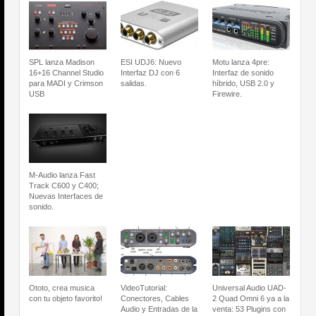
SPL lanza Madison
ESI UDJ6: Nuevo
Motu lanza 4pre:
16+16 Channel Studio
Interfaz DJ con 6
Interfaz de sonido
para MADI y Crimson
salidas.
híbrido, USB 2.0 y
USB
Firewire.
M-Audio lanza Fast
Track C600 y C400;
Nuevas Interfaces de
sonido.
Ototo, crea musica
VideoTutorial:
Universal Audio UAD-
con tu objeto favorito!
Conectores, Cables
2 Quad Omni 6 ya a la
Audio y Entradas de la
venta: 53 Plugins con