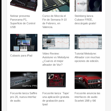
Nektar presenta
Curso de Mezcla el
Steinberg lanza
Panorama P1,
Fin de Semana 9-10
Cubase FREE,
Superficie de Control
de Febrero, en
descárgalo gratis!
USB
Valencia.
Video Review:
Tutorial Melodyne:
Cubasis para iPad
Autotune vs Melodyne
Afinador con muchas
¿Cual es el mejor
opciones de edición.
afinador de Voz?
Focusrite lanza Saffire
Focusrite lanza ¨Tape¨
Focusrite anuncia las
pro 26, nueva interfaz
una aplicación gratuita
interfaces de audio
de audio.
de grabación para
Scarlett 18i8 y 6i6
Ipad