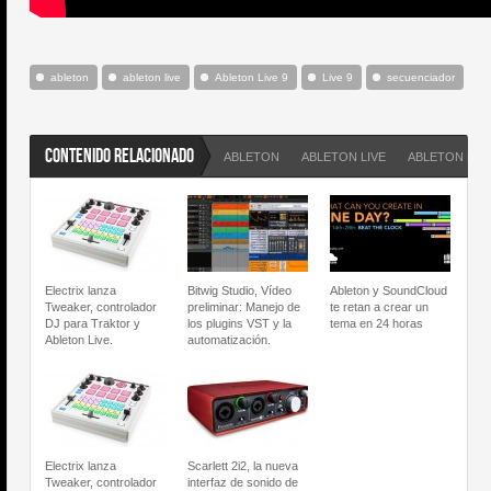
ableton
ableton live
Ableton Live 9
Live 9
secuenciador
CONTENIDO RELACIONADO
ABLETON
ABLETON LIVE
ABLETON LIVE
Electrix lanza
Bitwig Studio, Vídeo
Ableton y SoundCloud
Tweaker, controlador
preliminar: Manejo de
te retan a crear un
DJ para Traktor y
los plugins VST y la
tema en 24 horas
Ableton Live.
automatización.
Electrix lanza
Scarlett 2i2, la nueva
Tweaker, controlador
interfaz de sonido de