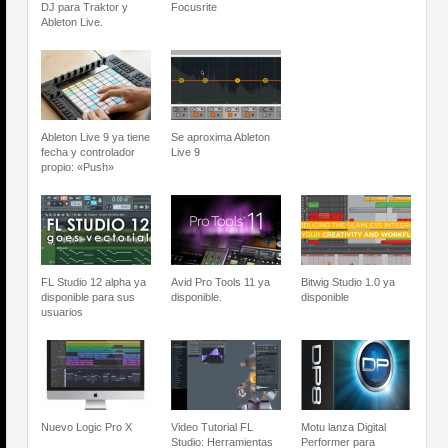
DJ para Traktor y
Focusrite
Ableton Live.
Ableton Live 9 ya tiene
Se aproxima Ableton
fecha y controlador
Live 9
propio: «Push»
FL Studio 12 alpha ya
Avid Pro Tools 11 ya
Bitwig Studio 1.0 ya
disponible para sus
disponible.
disponible
usuarios
Nuevo Logic Pro X
Video Tutorial FL
Motu lanza Digital
Studio: Herramientas
Performer para