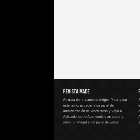
REVISTA MADE
Se trata de un panel de widget. Para quitar
S
este texto, acceder a su panel de
e
administración de WordPress y vaya a
Aplicaciones >> Apariencia y arrastrar y
A
soltar un widget en el panel de widget.
s