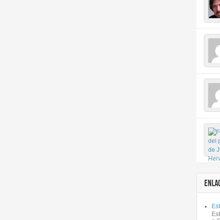
ENLA
Est
Es