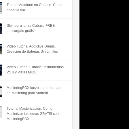
Tutorial Autotune en Cubase: Como
afinar la voz
Steinberg lanza Cubase FREE,
descárgalo gratis!
Video Tutorial Addictive Drums,
Creación de Baterías Sin Límites
Video Tutorial Cubase: Instrumentos
VSTi y Pistas MIDI.
MasteringBOX lanza la primera app
de Mastering para Android
Tutorial Masterización: Como
Masterizar tus temas GRATIS con
MasteringBOX