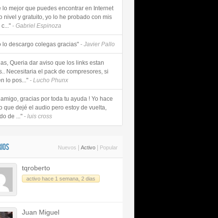
e lo mejor que puedes encontrar en Internet
o nivel y gratuito, yo lo he probado con mis
c..."
- Gabriel Espinoza
 lo descargo colegas gracias"
- Javier Pallo
as, Queria dar aviso que los links estan
s.. Necesitaria el pack de compresores, si
n lo pos..."
- Lucho Phunx
 amigo, gracias por toda tu ayuda ! Yo hace
o que dejé el audio pero estoy de vuelta,
do de ..."
- luis cross
IOS
|
|
Nuevos
Activo
Popular
tqroberto
activo hace 1 semana, 2 dias
Juan Miguel