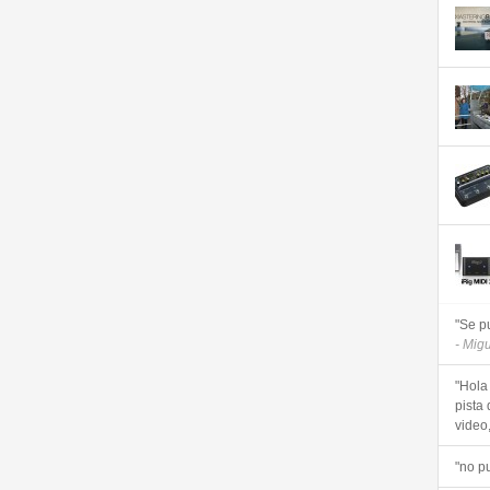
"Se p
- Mig
"Hola
pista 
video, 
"no p