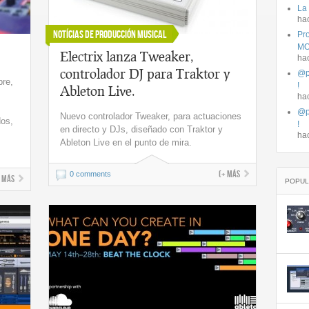
La
ha
Notícias de Producción Musical
Pro
MO
Electrix lanza Tweaker,
ha
controlador DJ para Traktor y
@p
bre,
!
Ableton Live.
ha
@p
Nuevo controlador Tweaker, para actuaciones
dos,
!
en directo y DJs, diseñado con Traktor y
s
ha
Ableton Live en el punto de mira.
(+ más
0 comments
+ más
POPUL