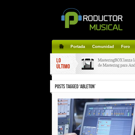
Portada
Comunidad
Foro
LO
MasteringBOX lanza l
de Mastering para An
ÚLTIMO
MasteringBOX, Master
POSTS TAGGED ‘ABLETON’
line gratis!
Korg lanza SDD-3000,
pedal de delay.
Tutorial de CLA Effec
aplicar efectos a tus v