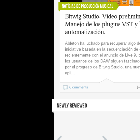
Notícias de Producción Musical
Bitwig Studio, Vídeo prelimin
Manejo de los plugins VST y 
automatización.
Ableton ha luchado para recuperar algo d
iniciativa basada en la secuenciación de c
recientemente con el anuncio de Live 9, 
los usuarios de los DAW siguen fascinad
por el progreso de Bitwig Studio, una nu
apli...
(
0 comments
NEWLY REVIEWED