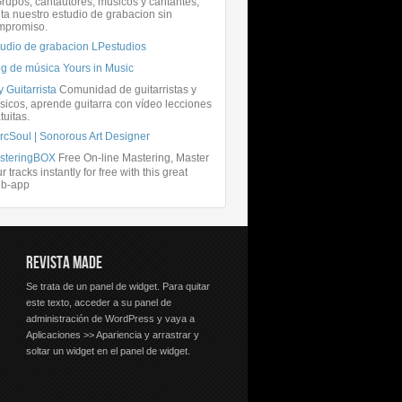
rupos, cantautores, músicos y cantantes,
ita nuestro estudio de grabacion sin
mpromiso.
tudio de grabacion LPestudios
og de música Yours in Music
 Guitarrista
Comunidad de guitarristas y
icos, aprende guitarra con vídeo lecciones
tuitas.
rcSoul | Sonorous Art Designer
steringBOX
Free On-line Mastering, Master
r tracks instantly for free with this great
b-app
REVISTA MADE
Se trata de un panel de widget. Para quitar
este texto, acceder a su panel de
administración de WordPress y vaya a
Aplicaciones >> Apariencia y arrastrar y
soltar un widget en el panel de widget.