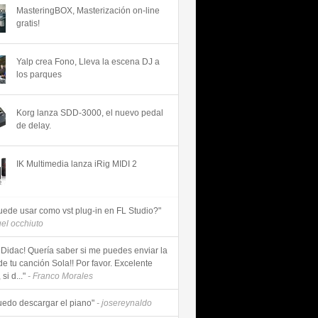
MasteringBOX, Masterización on-line
gratis!
Yalp crea Fono, Lleva la escena DJ a
los parques
Korg lanza SDD-3000, el nuevo pedal
de delay.
IK Multimedia lanza iRig MIDI 2
uede usar como vst plug-in en FL Studio?"
uel occhiuto
 Didac! Quería saber si me puedes enviar la
de tu canción Sola!! Por favor. Excelente
si d..."
- Franco Morales
uedo descargar el piano"
- josereynaldo