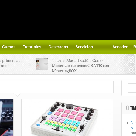
Cursos
Tutoriales
Descargas
Servicios
Acceder
R
a primera app
Tutorial Masterización: Como
droid
Masterizar tus temas GRATIS con
MasteringBOX
ización on-
Yalp crea Fono, Lleva la escena DJ a
los parques
 el nuevo
IK Multimedia lanza iRig MIDI 2
ÚLTIM
No
ts, aprende a
Ototo, crea musica con tu objeto
5
oces.
favorito!
ha