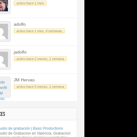
activo hace 1 mes
adolfo
activo hace 1 mes, 4 semanas
jadolfo
activo hace 2 meses, 1 semana
JM Hervas
activo hace 5 meses, 1 semana
CES
udio de grabación | Basic Productions
tudio de Grabacion en Valencia, Grabacion