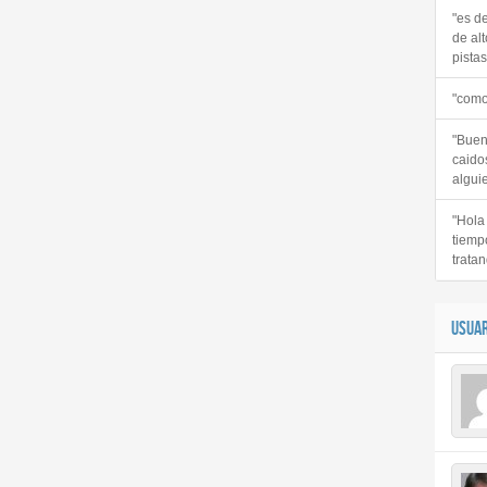
"es d
de alt
pistas 
"como
"Buen
caido
alguie
"Hola
tiemp
tratan
USUAR