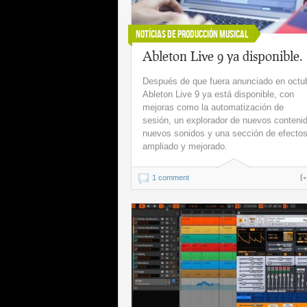
Notícias de Producción Musical
Ableton Live 9 ya disponible.
Después de que fuera anunciado en octu
Ableton Live 9 ya está disponible, con
mejoras como la automatización de
sesión, un explorador de nuevos conteni
nuevos sonidos y una sección de efecto
ampliado y mejorado.
(
1 comment