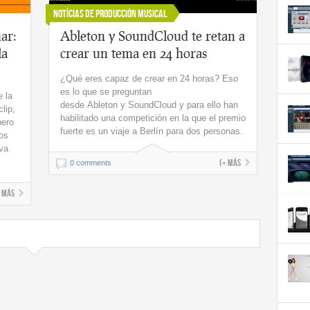
Notícias de Producción Musical
ar:
Ableton y SoundCloud te retan a
la
crear un tema en 24 horas
¿Qué eres capaz de crear en 24 horas? Eso
es lo que se preguntan
e la
desde Ableton y SoundCloud y para ello han
lip,
habilitado una competición en la que el premio
pero
fuerte es un viaje a Berlín para dos personas.
os
eva
(+ más
0 comments
+ más