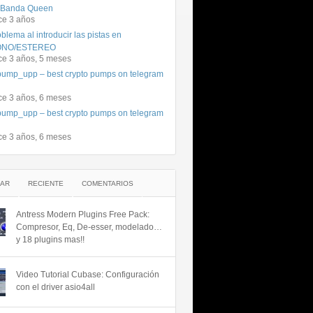
 Banda Queen
ce 3 años
blema al introducir las pistas en
NO/ESTEREO
ce 3 años, 5 meses
ump_upp – best crypto pumps on telegram
ce 3 años, 6 meses
ump_upp – best crypto pumps on telegram
ce 3 años, 6 meses
AR
RECIENTE
COMENTARIOS
Antress Modern Plugins Free Pack:
Compresor, Eq, De-esser, modelado…
y 18 plugins mas!!
Video Tutorial Cubase: Configuración
con el driver asio4all