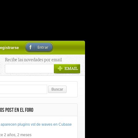
Entrar
egistrarse
Recibe las novedades por email
OS POST EN EL FORO
 aparecen plugins vst de waves en Cubase
ce 2 años, 2 meses