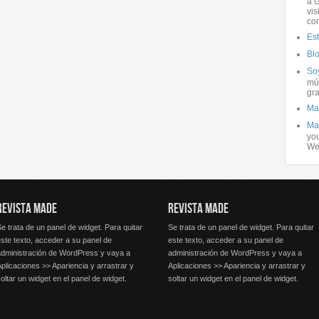
a G
vis
co
Es
Bl
Soy
mús
gra
Ma
Ma
you
We
REVISTA MADE
REVISTA MADE
e trata de un panel de widget. Para quitar
Se trata de un panel de widget. Para quitar
ste texto, acceder a su panel de
este texto, acceder a su panel de
administración de WordPress y vaya a
administración de WordPress y vaya a
plicaciones >> Apariencia y arrastrar y
Aplicaciones >> Apariencia y arrastrar y
oltar un widget en el panel de widget.
soltar un widget en el panel de widget.