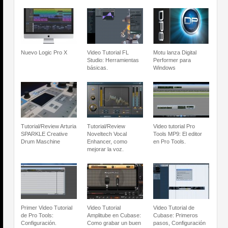
Nuevo Logic Pro X
Video Tutorial FL
Motu lanza Digital
Studio: Herramientas
Performer para
básicas.
Windows
Tutorial/Review Arturia
Tutorial/Review
Video tutorial Pro
SPARKLE Creative
Noveltech Vocal
Tools MP9: El editor
Drum Maschine
Enhancer, como
en Pro Tools.
mejorar la voz.
Primer Video Tutorial
Video Tutorial
Video Tutorial de
de Pro Tools:
Amplitube en Cubase:
Cubase: Primeros
Configuración.
Como grabar un buen
pasos, Configuración