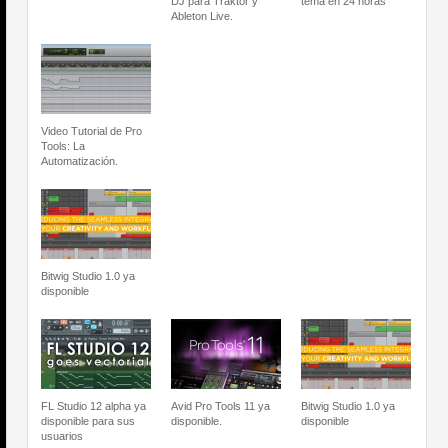
DJ para Traktor y
tema en 24 horas
Ableton Live.
Video Tutorial de Pro
Tools: La
Automatización.
Bitwig Studio 1.0 ya
disponible
FL Studio 12 alpha ya
Avid Pro Tools 11 ya
Bitwig Studio 1.0 ya
disponible para sus
disponible.
disponible
usuarios