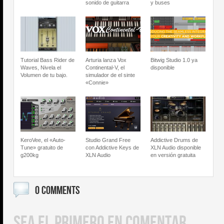
sonido de guitarra
y buses
Tutorial Bass Rider de
Arturia lanza Vox
Bitwig Studio 1.0 ya
Waves, Nivela el
Continental-V, el
disponible
Volumen de tu bajo.
simulador de el sinte
«Connie»
KeroVee, el «Auto-
Studio Grand Free
Addictive Drums de
Tune» gratuito de
con Addictive Keys de
XLN Audio disponible
g200kg
XLN Audio
en versión gratuita
0 COMMENTS
SEA EL PRIMERO EN COMENTAR