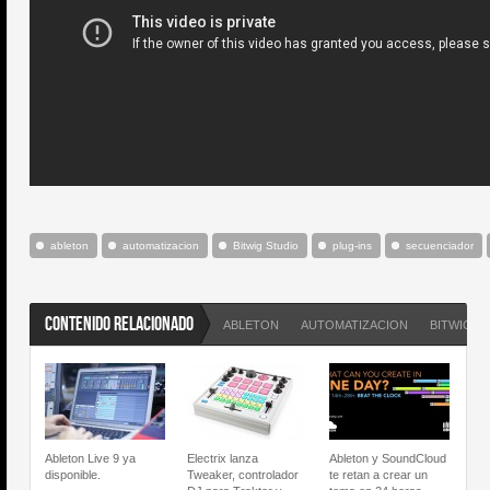
ableton
automatizacion
Bitwig Studio
plug-ins
secuenciador
CONTENIDO RELACIONADO
ABLETON
AUTOMATIZACION
BITWIG S
Ableton Live 9 ya
Electrix lanza
Ableton y SoundCloud
disponible.
Tweaker, controlador
te retan a crear un