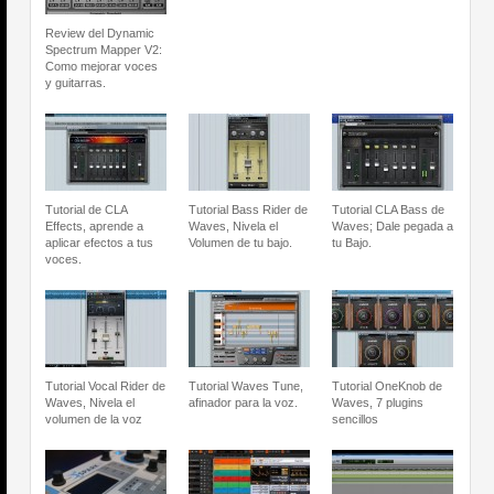
Review del Dynamic
Spectrum Mapper V2:
Como mejorar voces
y guitarras.
Tutorial de CLA
Tutorial Bass Rider de
Tutorial CLA Bass de
Effects, aprende a
Waves, Nivela el
Waves; Dale pegada a
aplicar efectos a tus
Volumen de tu bajo.
tu Bajo.
voces.
Tutorial Vocal Rider de
Tutorial Waves Tune,
Tutorial OneKnob de
Waves, Nivela el
afinador para la voz.
Waves, 7 plugins
volumen de la voz
sencillos