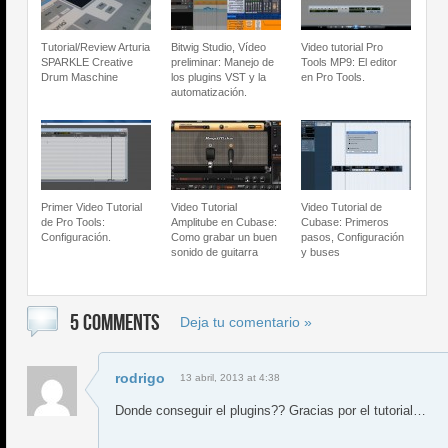
Tutorial/Review Arturia
Bitwig Studio, Vídeo
Video tutorial Pro
SPARKLE Creative
preliminar: Manejo de
Tools MP9: El editor
Drum Maschine
los plugins VST y la
en Pro Tools.
automatización.
Primer Video Tutorial
Video Tutorial
Video Tutorial de
de Pro Tools:
Amplitube en Cubase:
Cubase: Primeros
Configuración.
Como grabar un buen
pasos, Configuración
sonido de guitarra
y buses
5 COMMENTS
Deja tu comentario »
rodrigo
13 abril, 2013 at 4:38
Donde conseguir el plugins?? Gracias por el tutorial…