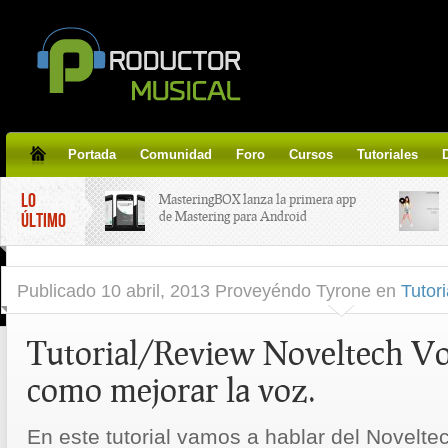
Portada
Comunidad
Foro
Cursos
Tutoriales
LO
MasteringBOX lanza la primera app
de Mastering para Android
ÚLTIMO
MasteringBOX, Masterización on-
Publicado
10 abril, 2013 Proveyéndo Tyrone
en
Tutori
line gratis!
Tutorial/Review Noveltech Vo
Korg lanza SDD-3000, el nuevo
pedal de delay.
como mejorar la voz.
Tutorial de CLA Effects, aprende a
aplicar efectos a tus voces.
En este tutorial vamos a hablar del Novelt