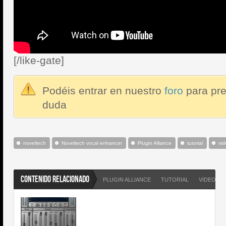
[/like-gate]
Podéis entrar en nuestro
foro
para pre
duda
noveltech
Noveltech vocal enhancer
Plugin Alliance
tutorial
vid
CONTENIDO RELACIONADO
PLUGIN ALLIANCE
TUTORIAL
VIDEO