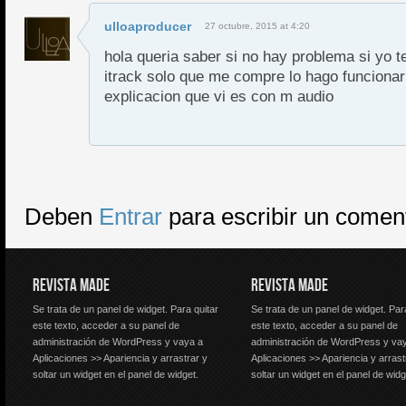
ulloaproducer
27 octubre, 2015 at 4:20
hola queria saber si no hay problema si yo te
itrack solo que me compre lo hago funcionar
explicacion que vi es con m audio
Deben
Entrar
para escribir un comen
REVISTA MADE
REVISTA MADE
Se trata de un panel de widget. Para quitar
Se trata de un panel de widget. Par
este texto, acceder a su panel de
este texto, acceder a su panel de
administración de WordPress y vaya a
administración de WordPress y va
Aplicaciones >> Apariencia y arrastrar y
Aplicaciones >> Apariencia y arrast
soltar un widget en el panel de widget.
soltar un widget en el panel de widg