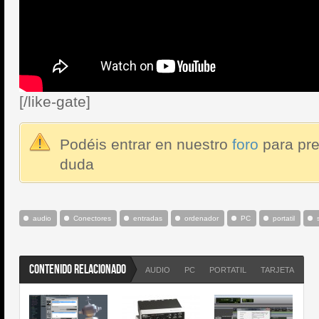
[/like-gate]
Podéis entrar en nuestro
foro
para pre
duda
audio
Conectores
entradas
ordenador
PC
portatil
CONTENIDO RELACIONADO
AUDIO
PC
PORTATIL
TARJETA