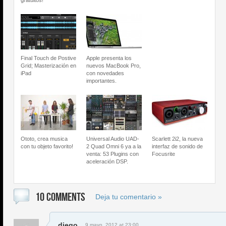
gratuitos!
Final Touch de Postive
Apple presenta los
Grid; Masterización en
nuevos MacBook Pro,
iPad
con novedades
importantes.
Ototo, crea musica
Universal Audio UAD-
Scarlett 2i2, la nueva
con tu objeto favorito!
2 Quad Omni 6 ya a la
interfaz de sonido de
venta: 53 Plugins con
Focusrite
aceleración DSP.
10 COMMENTS
Deja tu comentario »
diego
9 mayo, 2012 at 23:00