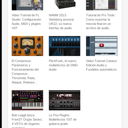
Video Tutorial de FL
NAMM 2013:
Tutorial de Pro Tools:
Studio: Configuración
Steinberg anuncia
Como exportar la
Audio, MIDI y plugins
UR22, su nueva
mezcla final en un
VST
interfaz de audio.
archivo de audio.
El Compresor:
PitchFunk, el nuevo
Video Tutorial Cubase:
Parámetros y
multiefectos de DMG
Edición Audio y
Funcionamiento del
Audio
Fundidos automáticos.
Compresor;
Threshold, Ratio,
Ataque, Release…
Bob Leggit lanza
Le Pou Plugins:
FreeST Organ Series:
Multiefectos VST de
4 VSTi’s de órganos
guitarra gratis