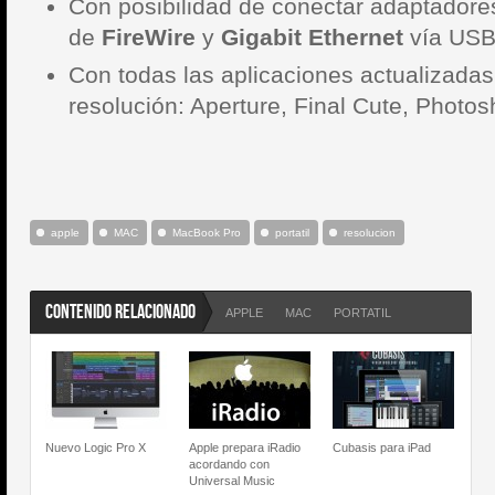
Con posibilidad de conectar adaptadore
de
FireWire
y
Gigabit Ethernet
vía US
Con todas las aplicaciones actualizada
resolución: Aperture, Final Cute, Photos
apple
MAC
MacBook Pro
portatil
resolucion
CONTENIDO RELACIONADO
APPLE
MAC
PORTATIL
Nuevo Logic Pro X
Apple prepara iRadio
Cubasis para iPad
acordando con
Universal Music