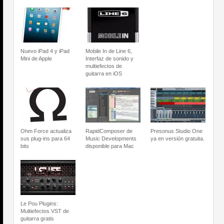
Nuevo iPad 4 y iPad
Mobile In de Line 6,
Mini de Apple
Interfaz de sonido y
multiefectos de
guitarra en iOS
Ohm Force actualiza
RapidComposer de
Presonus Studio One
sus plug-ins para 64
Music Developments
ya en versión gratuita.
bits
disponible para Mac
Le Pou Plugins:
Multiefectos VST de
guitarra gratis