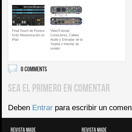
Final Touch de Postive
VideoTutorial:
Grid; Masterización en
Conectores, Cables
iPad
Audio y Entradas de la
Tarjeta o Interfaz de
sonido
0 COMMENTS
SEA EL PRIMERO EN COMENTAR
Deben
Entrar
para escribir un comen
REVISTA MADE
REVISTA MADE