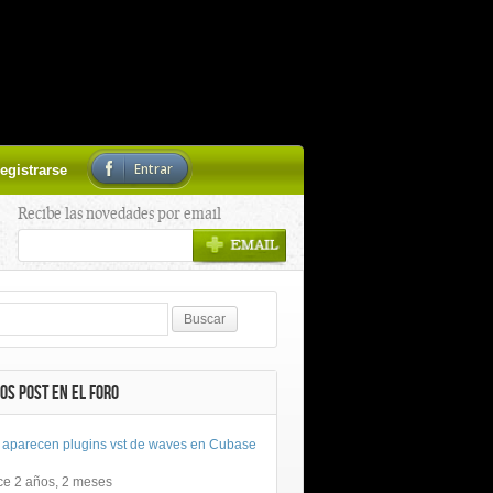
Entrar
egistrarse
Recibe las novedades por email
OS POST EN EL FORO
 aparecen plugins vst de waves en Cubase
ce 2 años, 2 meses