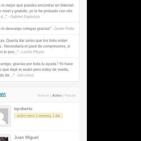
e lo mejor que puedes encontrar en Internet
o nivel y gratuito, yo lo he probado con mis
c..."
- Gabriel Espinoza
 lo descargo colegas gracias"
- Javier Pallo
as, Queria dar aviso que los links estan
s.. Necesitaria el pack de compresores, si
n lo pos..."
- Lucho Phunx
 amigo, gracias por toda tu ayuda ! Yo hace
o que dejé el audio pero estoy de vuelta,
do de ..."
- luis cross
IOS
|
|
Nuevos
Activo
Popular
tqroberto
activo hace 1 semana, 1 dia
Juan Miguel