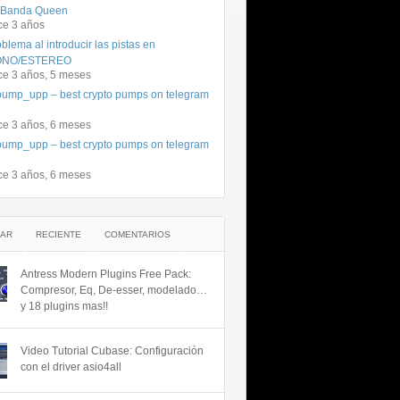
 Banda Queen
ce 3 años
blema al introducir las pistas en
NO/ESTEREO
ce 3 años, 5 meses
ump_upp – best crypto pumps on telegram
ce 3 años, 6 meses
ump_upp – best crypto pumps on telegram
ce 3 años, 6 meses
AR
RECIENTE
COMENTARIOS
Antress Modern Plugins Free Pack:
Compresor, Eq, De-esser, modelado…
y 18 plugins mas!!
Video Tutorial Cubase: Configuración
con el driver asio4all