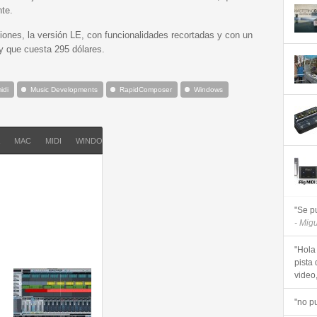
te.
ones, la versión LE, con funcionalidades recortadas y con un
 y que cuesta 295 dólares.
idi
Music Developments
RapidComposer
Windows
MAC
MIDI
WINDOWS
"Se p
- Mig
"Hola
pista 
video, 
"no p