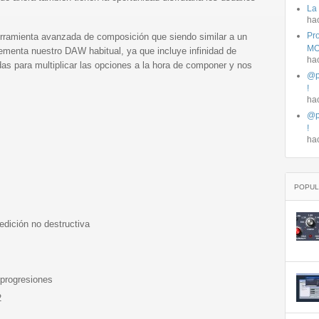
La
ha
Pro
ramienta avanzada de composición que siendo similar a un
MO
enta nuestro DAW habitual, ya que incluye infinidad de
ha
adas para multiplicar las opciones a la hora de componer y nos
@p
!
ha
@p
!
ha
POPUL
edición no destructiva
 progresiones
2