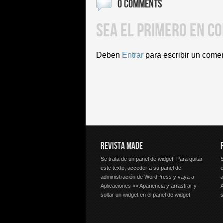
0 COMMENTS
SEA EL PRIMERO EN C
Deben
Entrar
para escribir un come
REVISTA MADE
Se trata de un panel de widget. Para quitar
S
este texto, acceder a su panel de
e
administración de WordPress y vaya a
Aplicaciones >> Apariencia y arrastrar y
A
soltar un widget en el panel de widget.
s