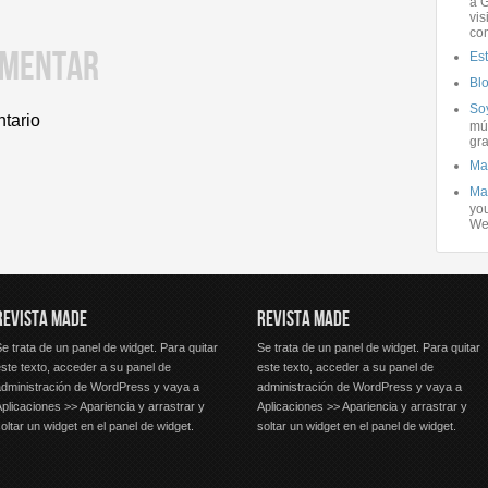
a G
vis
co
OMENTAR
Es
Bl
Soy
ntario
mús
gra
Ma
Ma
you
We
REVISTA MADE
REVISTA MADE
e trata de un panel de widget. Para quitar
Se trata de un panel de widget. Para quitar
ste texto, acceder a su panel de
este texto, acceder a su panel de
administración de WordPress y vaya a
administración de WordPress y vaya a
plicaciones >> Apariencia y arrastrar y
Aplicaciones >> Apariencia y arrastrar y
oltar un widget en el panel de widget.
soltar un widget en el panel de widget.