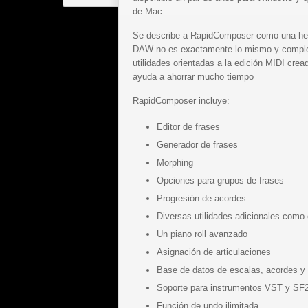
de Mac.
Se describe a RapidComposer como una her
DAW no es exactamente lo mismo y complem
utilidades orientadas a la edición MIDI cre
ayuda a ahorrar mucho tiempo
RapidComposer incluye:
Editor de frases
Generador de frases
Morphing
Opciones para grupos de frases
Progresión de acordes
Diversas utilidades adicionales como 
Un piano roll avanzado
Asignación de articulaciones
Base de datos de escalas, acordes y
Soporte para instrumentos VST y SF
Función de undo ilimitada