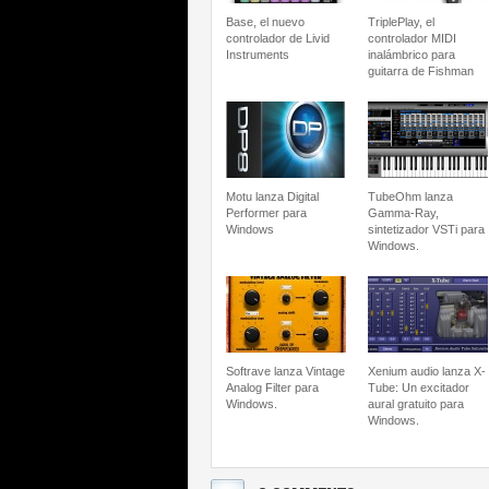
Base, el nuevo
TriplePlay, el
controlador de Livid
controlador MIDI
Instruments
inalámbrico para
guitarra de Fishman
Motu lanza Digital
TubeOhm lanza
Performer para
Gamma-Ray,
Windows
sintetizador VSTi para
Windows.
Softrave lanza Vintage
Xenium audio lanza X-
Analog Filter para
Tube: Un excitador
Windows.
aural gratuito para
Windows.