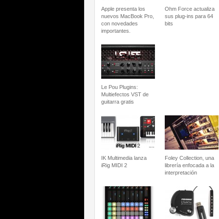
Apple presenta los
Ohm Force actualiza
nuevos MacBook Pro,
sus plug-ins para 64
con novedades
bits
importantes.
Le Pou Plugins:
Multiefectos VST de
guitarra gratis
IK Multimedia lanza
Foley Collection, una
iRig MIDI 2
librería enfocada a la
interpretación