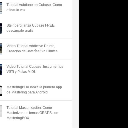
Tutorial Autotune en Cubase: Como
afinar la voz
Steinberg lanza Cubase FREE,
descárgalo gratis!
Video Tutorial Addictive Drums,
Creación de Baterías Sin Límites
Video Tutorial Cubase: Instrumentos
VSTi y Pistas MIDI.
MasteringBOX lanza la primera app
de Mastering para Android
Tutorial Masterización: Como
Masterizar tus temas GRATIS con
MasteringBOX