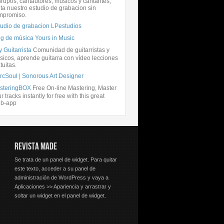
rupos, cantautores, músicos y cantantes,
ita nuestro estudio de grabacion sin
mpromiso.
tudio de grabacion LPestudios
og de música Yours in Music
 Guitarrista
Comunidad de guitarristas y
icos, aprende guitarra con vídeo lecciones
tuitas.
rcSoul | Sonorous Art Designer
steringBOX
Free On-line Mastering, Master
r tracks instantly for free with this great
b-app
REVISTA MADE
Se trata de un panel de widget. Para quitar
este texto, acceder a su panel de
administración de WordPress y vaya a
Aplicaciones >> Apariencia y arrastrar y
soltar un widget en el panel de widget.