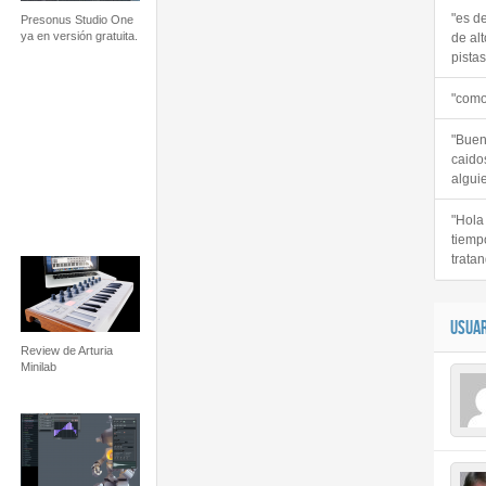
"es d
Presonus Studio One
ya en versión gratuita.
de alt
pistas 
"como
"Buen
caido
alguie
"Hola
tiemp
tratan
USUAR
Review de Arturia
Minilab