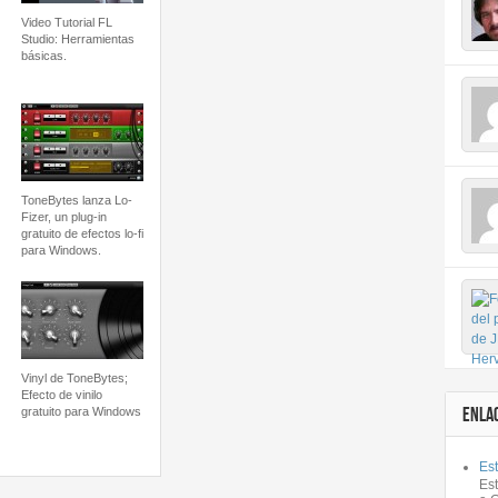
Video Tutorial FL
Studio: Herramientas
básicas.
ToneBytes lanza Lo-
Fizer, un plug-in
gratuito de efectos lo-fi
para Windows.
Vinyl de ToneBytes;
Efecto de vinilo
ENLA
gratuito para Windows
Est
Es