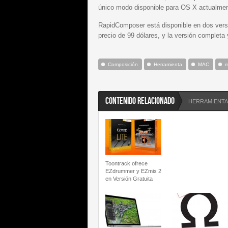
único modo disponible para OS X actualmen
RapidComposer está disponible en dos versi
precio de 99 dólares, y la versión completa
Composición
Herramienta
MAC
m
CONTENIDO RELACIONADO
HERRAMIENTA
Toontrack ofrece
EZdrummer y EZmix 2
en Versión Gratuita