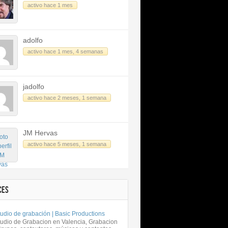
activo hace 1 mes
adolfo
activo hace 1 mes, 4 semanas
jadolfo
activo hace 2 meses, 1 semana
JM Hervas
activo hace 5 meses, 1 semana
CES
udio de grabación | Basic Productions
tudio de Grabacion en Valencia, Grabacion