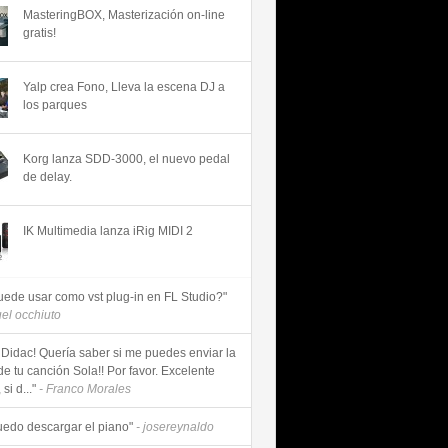
MasteringBOX, Masterización on-line
gratis!
Yalp crea Fono, Lleva la escena DJ a
los parques
Korg lanza SDD-3000, el nuevo pedal
de delay.
IK Multimedia lanza iRig MIDI 2
uede usar como vst plug-in en FL Studio?"
uel occhiuto
 Didac! Quería saber si me puedes enviar la
de tu canción Sola!! Por favor. Excelente
si d..."
- Franco Morales
uedo descargar el piano"
- josereynaldo