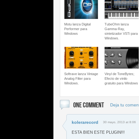
Motu lanza Digital
TubeOhm lanza
Performer para
Gamma-Ray,
Windows
sintetizador VSTi para
Windows.
Softrave lanza Vintage
Vinyl de ToneBytes;
Analog Filter para
Efecto de vinilo
Windows.
gratuito para Windows
ONE COMMENT
Deja tu coment
kolerarecord
30 mayo, 2013 at 8:06
ESTA BIEN ESTE PLUGIN!!!