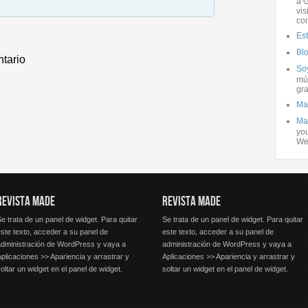
a G
vis
co
Es
Bl
ntario
Soy
mús
gra
Ma
Ma
you
We
REVISTA MADE
REVISTA MADE
e trata de un panel de widget. Para quitar
Se trata de un panel de widget. Para quitar
ste texto, acceder a su panel de
este texto, acceder a su panel de
administración de WordPress y vaya a
administración de WordPress y vaya a
plicaciones >> Apariencia y arrastrar y
Aplicaciones >> Apariencia y arrastrar y
oltar un widget en el panel de widget.
soltar un widget en el panel de widget.