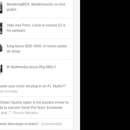
MasteringBOX, Masterización on-line
gratis!
Yalp crea Fono, Lleva la escena DJ a
los parques
Korg lanza SDD-3000, el nuevo pedal
de delay.
IK Multimedia lanza iRig MIDI 2
uede usar como vst plug-in en FL Studio?"
uel occhiuto
 Didac! Quería saber si me puedes enviar la
de tu canción Sola!! Por favor. Excelente
si d..."
- Franco Morales
uedo descargar el piano"
- josereynaldo