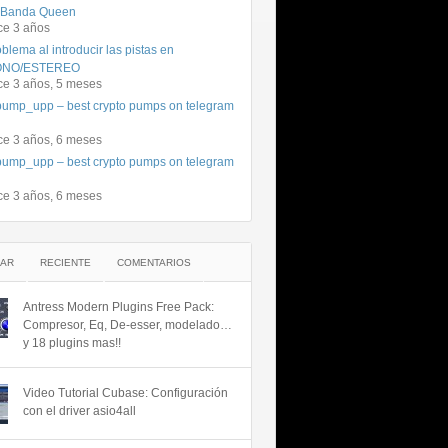
 Banda Queen
ce 3 años
blema al introducir las pistas en
NO/ESTEREO
ce 3 años, 5 meses
ump_upp – best crypto pumps on telegram
ce 3 años, 6 meses
ump_upp – best crypto pumps on telegram
ce 3 años, 6 meses
AR
RECIENTE
COMENTARIOS
Antress Modern Plugins Free Pack:
Compresor, Eq, De-esser, modelado…
y 18 plugins mas!!
Video Tutorial Cubase: Configuración
con el driver asio4all