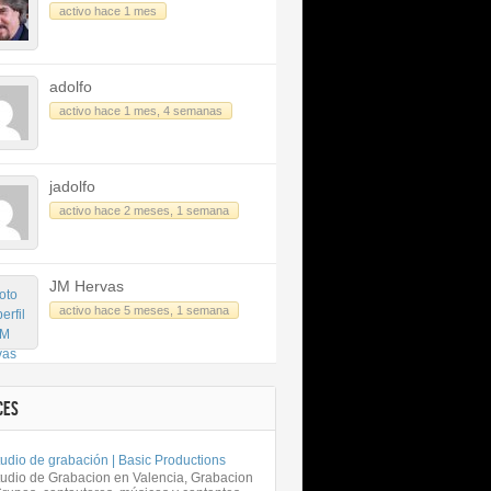
activo hace 1 mes
adolfo
activo hace 1 mes, 4 semanas
jadolfo
activo hace 2 meses, 1 semana
JM Hervas
activo hace 5 meses, 1 semana
CES
udio de grabación | Basic Productions
tudio de Grabacion en Valencia, Grabacion