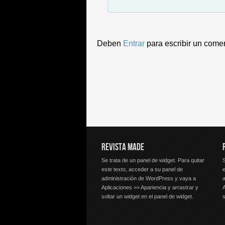
Deben
Entrar
para escribir un come
REVISTA MADE
Se trata de un panel de widget. Para quitar
S
este texto, acceder a su panel de
e
administración de WordPress y vaya a
Aplicaciones >> Apariencia y arrastrar y
A
soltar un widget en el panel de widget.
s