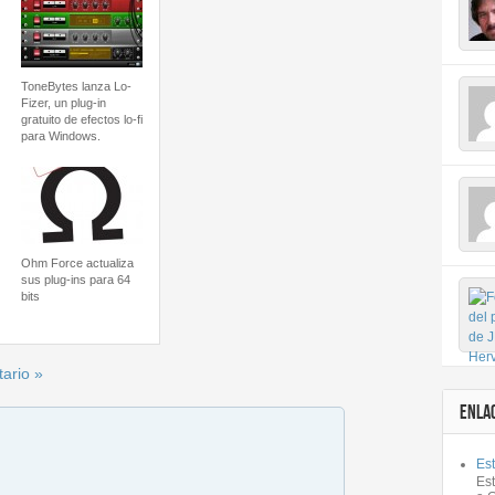
ToneBytes lanza Lo-
Fizer, un plug-in
gratuito de efectos lo-fi
para Windows.
Ohm Force actualiza
sus plug-ins para 64
bits
ario »
ENLA
Est
Es