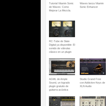
Tutorial Vitamin Sonic
Waves lanza Vitamin
de Waves: Como
Sonic Enhancer
Mejorar La Mezcla.
RC-Tube de Slate
Digital ya disponible: El
sonido de válvulas
clásico en un plugin
AGML de Ample
Studio Grand Free
Sound, un logrado
con Addictive Keys de
plugin gratuito de
XLN Audio
guitarra acústica