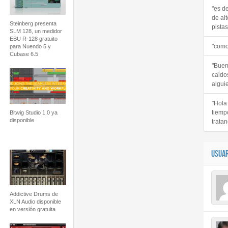
"es d
de alt
Steinberg presenta
pistas 
SLM 128, un medidor
EBU R-128 gratuito
"como
para Nuendo 5 y
Cubase 6.5
"Buen
caido
alguie
"Hola
tiemp
Bitwig Studio 1.0 ya
disponible
tratan
USUAR
Addictive Drums de
XLN Audio disponible
en versión gratuita