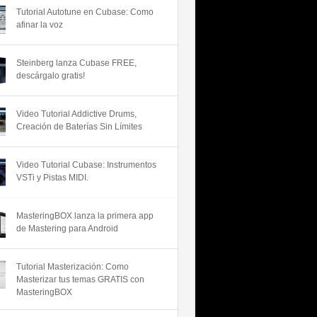
Tutorial Autotune en Cubase: Como
afinar la voz
Steinberg lanza Cubase FREE,
descárgalo gratis!
Video Tutorial Addictive Drums,
Creación de Baterías Sin Límites
Video Tutorial Cubase: Instrumentos
VSTi y Pistas MIDI.
MasteringBOX lanza la primera app
de Mastering para Android
Tutorial Masterización: Como
Masterizar tus temas GRATIS con
MasteringBOX