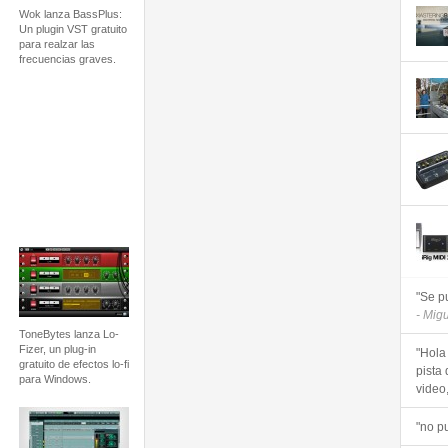
Wok lanza BassPlus:
Un plugin VST gratuito
para realzar las
frecuencias graves.
"Se p
- Mig
ToneBytes lanza Lo-
Fizer, un plug-in
"Hola
gratuito de efectos lo-fi
pista 
para Windows.
video, 
"no p