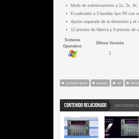
Modo de sobremuestreo a 1x, 2x, 4x, 
Ecualizador a 3 bandas tipo IIR con u
Ajuste separado de la distorsión y el 
12 presets de fábrica y 8 presets de u
Sistema
Última Versión
Operativo
2
excitador aural
gratuito
vst
Wind
CONTENIDO RELACIONADO
EXCITADOR A