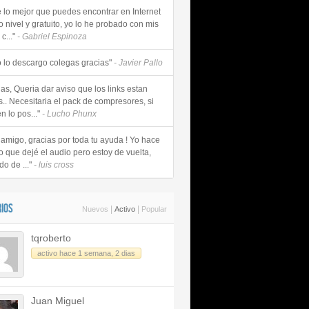
e lo mejor que puedes encontrar en Internet
o nivel y gratuito, yo lo he probado con mis
c..."
- Gabriel Espinoza
 lo descargo colegas gracias"
- Javier Pallo
as, Queria dar aviso que los links estan
s.. Necesitaria el pack de compresores, si
n lo pos..."
- Lucho Phunx
 amigo, gracias por toda tu ayuda ! Yo hace
o que dejé el audio pero estoy de vuelta,
do de ..."
- luis cross
IOS
|
|
Nuevos
Activo
Popular
tqroberto
activo hace 1 semana, 2 dias
Juan Miguel