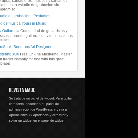
rupos, cantautores, músicos y cantantes,
ita nuestro estudio de grabacion sin
mpromiso.
tudio de grabacion LPestudios
og de música Yours in Music
 Guitarrista
Comunidad de guitarristas y
icos, aprende guitarra con vídeo lecciones
tuitas.
rcSoul | Sonorous Art Designer
steringBOX
Free On-line Mastering, Master
r tracks instantly for free with this great
b-app
REVISTA MADE
Se trata de un panel de widget. Para quitar
este texto, acceder a su panel de
administración de WordPress y vaya a
Aplicaciones >> Apariencia y arrastrar y
soltar un widget en el panel de widget.