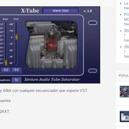
La
ha
Pro
MO
ha
@p
!
ha
@p
!
ha
POPUL
y 64bit con cualquier secuenciador que soporte VST.
uentra.
12AX7.
.