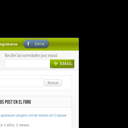
Entrar
egistrarse
Recibe las novedades por email
OS POST EN EL FORO
 aparecen plugins vst de waves en Cubase
ce 2 años, 2 meses