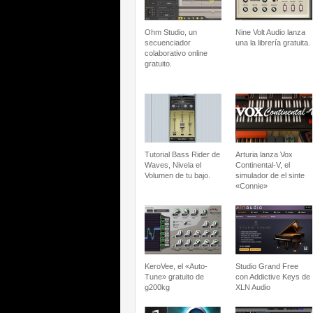
Ohm Studio, un
Nine Volt Audio lanza
secuenciador
una la librería gratuita.
colaborativo online
gratuito.
Tutorial Bass Rider de
Arturia lanza Vox
Waves, Nivela el
Continental-V, el
Volumen de tu bajo.
simulador de el sinte
«Connie»
KeroVee, el «Auto-
Studio Grand Free
Tune» gratuito de
con Addictive Keys de
g200kg
XLN Audio