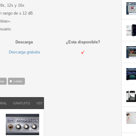
8x, 12x y 16x.
n rango de ± 12 dB.
«bias».
suario.
Descarga
¿Esta disponible?
Descarga gratuita
ows
x-tube
URAL
GRATUITO
VST
WINDOWS