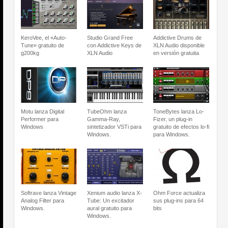
KeroVee, el «Auto-
Studio Grand Free
Addictive Drums de
Tune» gratuito de
con Addictive Keys de
XLN Audio disponible
g200kg
XLN Audio
en versión gratuita
Motu lanza Digital
TubeOhm lanza
ToneBytes lanza Lo-
Performer para
Gamma-Ray,
Fizer, un plug-in
Windows
sintetizador VSTi para
gratuito de efectos lo-fi
Windows.
para Windows.
Softrave lanza Vintage
Xenium audio lanza X-
Ohm Force actualiza
Analog Filter para
Tube: Un excitador
sus plug-ins para 64
Windows.
aural gratuito para
bits
Windows.