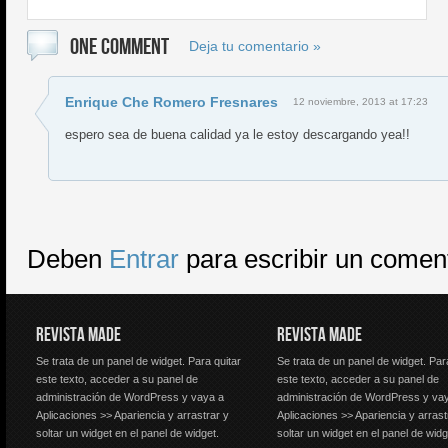
ONE COMMENT
Deja tu comentario »
Enrique Che Romero Fresnares
12 noviembre, 2013 at 17:23
espero sea de buena calidad ya le estoy descargando yea!!
Deben
Entrar
para escribir un comen
REVISTA MADE
REVISTA MADE
Se trata de un panel de widget. Para quitar
Se trata de un panel de widget. Par
este texto, acceder a su panel de
este texto, acceder a su panel de
administración de WordPress y vaya a
administración de WordPress y va
Aplicaciones >> Apariencia y arrastrar y
Aplicaciones >> Apariencia y arrast
soltar un widget en el panel de widget.
soltar un widget en el panel de widg