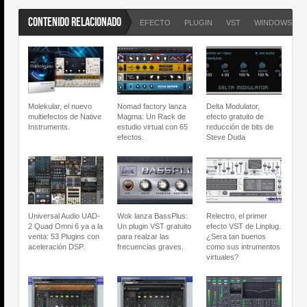
CONTENIDO RELACIONADO
EFECTO
PLUGIN
VST
WINDOWS
Molekular, el nuevo
Nomad factory lanza
Delta Modulator,
multiefectos de Native
Magma: Un Rack de
efecto gratuito de
Instruments.
estudio virtual con 65
reducción de bits de
efectos.
Steve Duda
Universal Audio UAD-
Wok lanza BassPlus:
Relectro, el primer
2 Quad Omni 6 ya a la
Un plugin VST gratuito
efecto VST de Linplug.
venta: 53 Plugins con
para realzar las
¿Sera tan buenos
aceleración DSP.
frecuencias graves.
como sus intrumentos
virtuales?