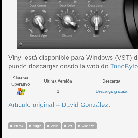
Vinyl está disponible para Windows (VST) de
puede descargar desde la web de
ToneByte
Sistema
Última Versión
Descarga
Operativo
1
Descarga gratuita
Artículo original – David González.
efecto
plugin
Vinilo
vst
Windows