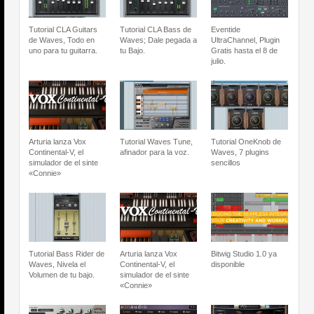
Tutorial CLA Guitars
Tutorial CLA Bass de
Eventide
de Waves, Todo en
Waves; Dale pegada a
UltraChannel, Plugin
uno para tu guitarra.
tu Bajo.
Gratis hasta el 8 de
julio.
Arturia lanza Vox
Tutorial Waves Tune,
Tutorial OneKnob de
Continental-V, el
afinador para la voz.
Waves, 7 plugins
simulador de el sinte
sencillos
«Connie»
Tutorial Bass Rider de
Arturia lanza Vox
Bitwig Studio 1.0 ya
Waves, Nivela el
Continental-V, el
disponible
Volumen de tu bajo.
simulador de el sinte
«Connie»