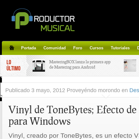
Portada
Comunidad
Foro
Cursos
Tutoriales
LO
MasteringBOX lanza la primera app
de Mastering para Android
ÚLTIMO
MasteringBOX, Masterización on-
Publicado
3 mayo, 2012 Proveyéndo morondo
en
Des
line gratis!
Vinyl de ToneBytes; Efecto de 
Korg lanza SDD-3000, el nuevo
pedal de delay.
para Windows
Tutorial de CLA Effects, aprende a
aplicar efectos a tus voces.
Vinyl, creado por ToneBytes, es un efecto