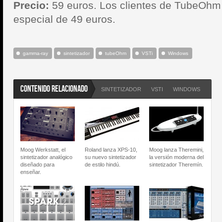
Precio:
59 euros.
Los clientes de TubeOhm 
especial de 49 euros.
gamma-ray
sintetizador
tubeOhm
VSTi
Windows
CONTENIDO RELACIONADO
SINTETIZADOR
VSTI
WINDOWS
Moog Werkstatt, el
Roland lanza XPS-10,
Moog lanza Theremini,
sintetizador analógico
su nuevo sintetizador
la versión moderna del
diseñado para
de estilo hindú.
sintetizador Theremín.
enseñar.