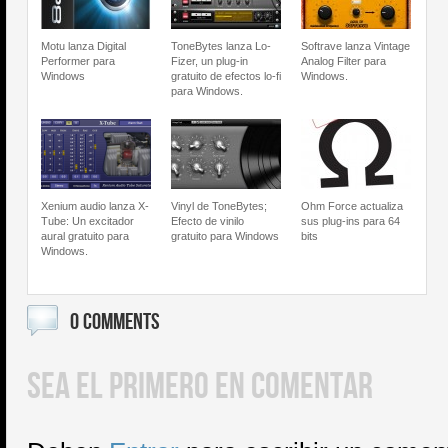
Motu lanza Digital
ToneBytes lanza Lo-
Softrave lanza Vintage
Performer para
Fizer, un plug-in
Analog Filter para
Windows
gratuito de efectos lo-fi
Windows.
para Windows.
Xenium audio lanza X-
Vinyl de ToneBytes;
Ohm Force actualiza
Tube: Un excitador
Efecto de vinilo
sus plug-ins para 64
aural gratuito para
gratuito para Windows
bits
Windows.
0 COMMENTS
SEA EL PRIMERO EN COMENTAR