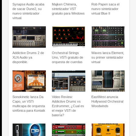
Synapse Audio acaba
Majken Chimera,
Rob Papen saca el
de sacar Dune2, su
sintetizador VST
nuevo sintetizador
nuevo sintetizador
gratuito para Windows
virtual Blue II
virtual.
Addictive Drums 2 de
Orchestral Strings
Waves lanza Element,
XLN Audio ya
Uno, VSTi gratuito de
su primer sintetizador
disponible.
orquesta de cuerdas
virtual
Sonokinetic lanza Da
Video Review:
EastWest anuncia
Capo, un VSTi
Addictive Drums vs
Hollywood Orchestral
multicapa de orquesta
Ezdrummer, ¿Cual es
Woodwinds
sinfónica para Kontatk
el mejor VSTi de
batería?