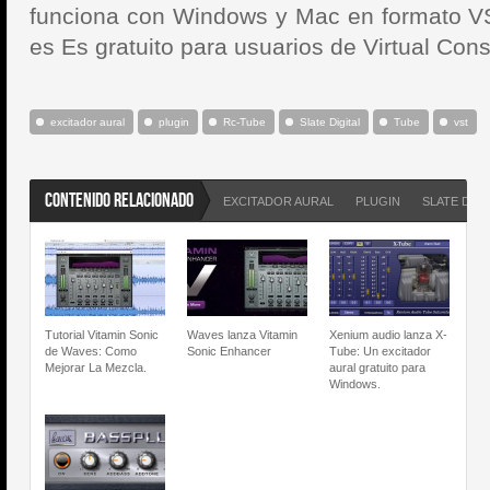
funciona con Windows y Mac en formato V
es Es gratuito para usuarios de Virtual Cons
excitador aural
plugin
Rc-Tube
Slate Digital
Tube
vst
CONTENIDO RELACIONADO
EXCITADOR AURAL
PLUGIN
SLATE DIGI
Tutorial Vitamin Sonic
Waves lanza Vitamin
Xenium audio lanza X-
de Waves: Como
Sonic Enhancer
Tube: Un excitador
Mejorar La Mezcla.
aural gratuito para
Windows.