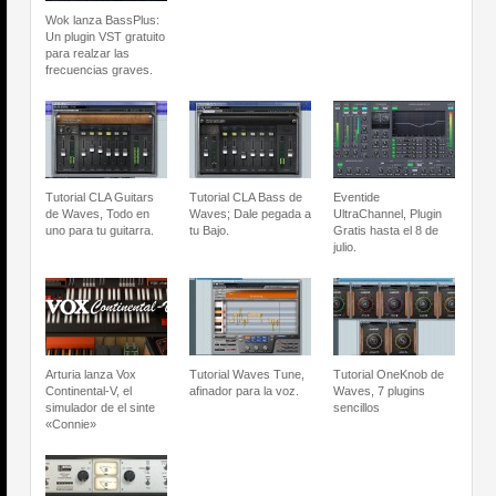
Wok lanza BassPlus:
Un plugin VST gratuito
para realzar las
frecuencias graves.
Tutorial CLA Guitars
Tutorial CLA Bass de
Eventide
de Waves, Todo en
Waves; Dale pegada a
UltraChannel, Plugin
uno para tu guitarra.
tu Bajo.
Gratis hasta el 8 de
julio.
Arturia lanza Vox
Tutorial Waves Tune,
Tutorial OneKnob de
Continental-V, el
afinador para la voz.
Waves, 7 plugins
simulador de el sinte
sencillos
«Connie»