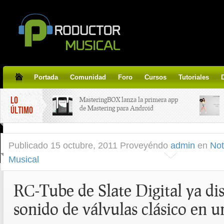
Portada
Comunidad
Foro
Cursos
Tutoriales
LO
MasteringBOX lanza la primera app
de Mastering para Android
ÚLTIMO
MasteringBOX, Masterización on-
Publicado
15 octubre, 2011 Proveyéndo
admin
en
Not
line gratis!
Musical
Korg lanza SDD-3000, el nuevo
pedal de delay.
RC-Tube de Slate Digital ya dis
sonido de válvulas clásico en u
Tutorial de CLA Effects, aprende a
aplicar efectos a tus voces.