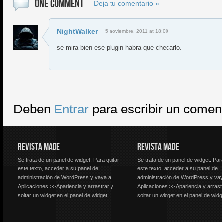
ONE COMMENT
Deja tu comentario »
NightWalker
5 noviembre, 2011 at 18:00
se mira bien ese plugin habra que checarlo.
Deben
Entrar
para escribir un comen
REVISTA MADE
REVISTA MADE
Se trata de un panel de widget. Para quitar
Se trata de un panel de widget. Par
este texto, acceder a su panel de
este texto, acceder a su panel de
administración de WordPress y vaya a
administración de WordPress y va
Aplicaciones >> Apariencia y arrastrar y
Aplicaciones >> Apariencia y arrast
soltar un widget en el panel de widget.
soltar un widget en el panel de widg