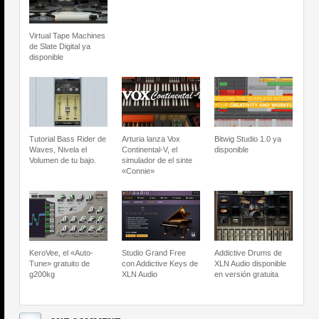
Virtual Tape Machines
de Slate Digital ya
disponible
Tutorial Bass Rider de
Arturia lanza Vox
Bitwig Studio 1.0 ya
Waves, Nivela el
Continental-V, el
disponible
Volumen de tu bajo.
simulador de el sinte
«Connie»
KeroVee, el «Auto-
Studio Grand Free
Addictive Drums de
Tune» gratuito de
con Addictive Keys de
XLN Audio disponible
g200kg
XLN Audio
en versión gratuita