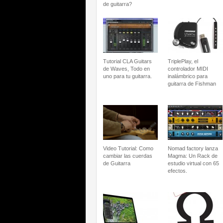
de guitarra?
Tutorial CLA Guitars
TriplePlay, el
de Waves, Todo en
controlador MIDI
uno para tu guitarra.
inalámbrico para
guitarra de Fishman
Video Tutorial: Como
Nomad factory lanza
cambiar las cuerdas
Magma: Un Rack de
de Guitarra
estudio virtual con 65
efectos.