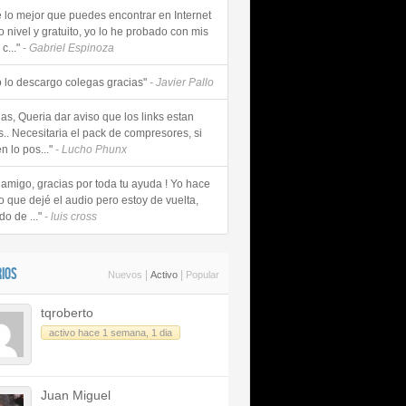
e lo mejor que puedes encontrar en Internet
o nivel y gratuito, yo lo he probado con mis
c..."
- Gabriel Espinoza
 lo descargo colegas gracias"
- Javier Pallo
as, Queria dar aviso que los links estan
s.. Necesitaria el pack de compresores, si
n lo pos..."
- Lucho Phunx
 amigo, gracias por toda tu ayuda ! Yo hace
o que dejé el audio pero estoy de vuelta,
do de ..."
- luis cross
IOS
|
|
Nuevos
Activo
Popular
tqroberto
activo hace 1 semana, 1 dia
Juan Miguel