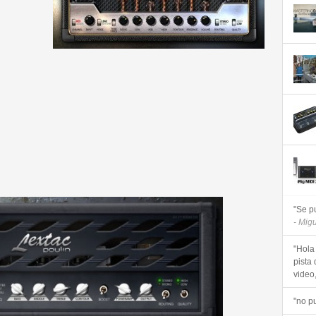
"Se p
- Mig
"Hola
pista 
video, 
"no p