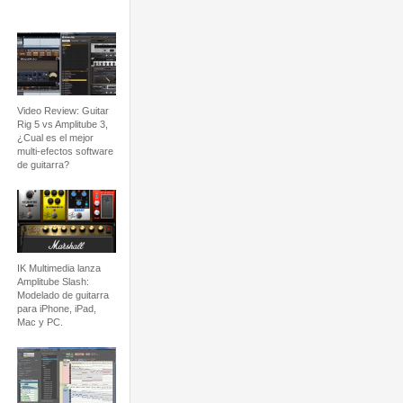
Video Review: Guitar
Rig 5 vs Amplitube 3,
¿Cual es el mejor
multi-efectos software
de guitarra?
IK Multimedia lanza
Amplitube Slash:
Modelado de guitarra
para iPhone, iPad,
Mac y PC.