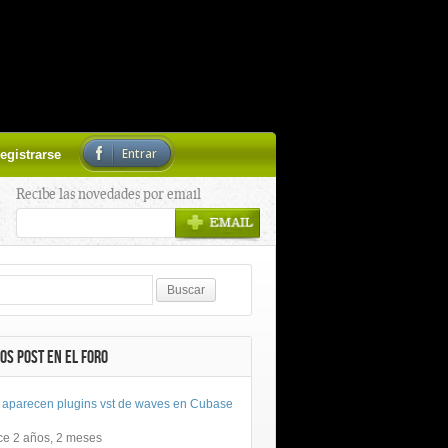
Entrar
egistrarse
Recibe las novedades por email
OS POST EN EL FORO
 aparecen plugins vst de waves en Cubase
ce 2 años, 2 meses