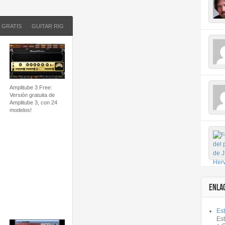
GRATIS
GUITAR RIG
GUITARRA
MAC
MULTIEFECTOS
PC
PLUGIN
Amplitube 3 Free:
Versión gratuita de
Amplitube 3, con 24
modelos!
ENLA
Est
Es