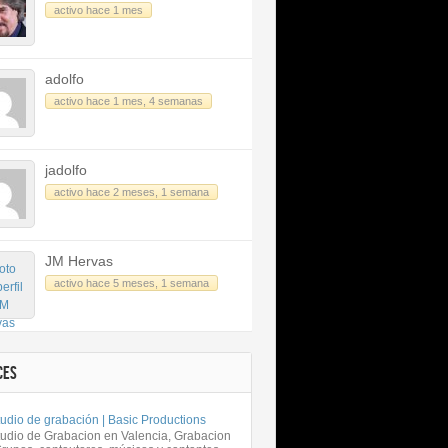
activo hace 1 mes
VST
adolfo
activo hace 1 mes, 4 semanas
jadolfo
activo hace 2 meses, 1 semana
JM Hervas
activo hace 5 meses, 1 semana
CES
udio de grabación | Basic Productions
tudio de Grabacion en Valencia, Grabacion