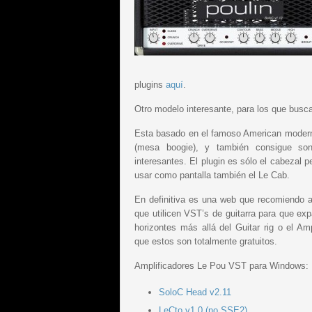
plugins
aquí
.
Otro modelo interesante, para los que busca
Esta basado en el famoso American modern
(mesa boogie), y también consigue so
interesantes. El plugin es sólo el cabezal 
usar como pantalla también el Le Cab.
En definitiva es una web que recomiendo a
que utilicen VST’s de guitarra para que ex
horizontes más allá del Guitar rig o el Am
que estos son totalmente gratuitos.
Amplificadores Le Pou VST para Windows:
SoloC Head v2.11
LeCto v1.0 (no SSE2)