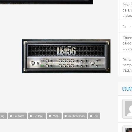
"es d
de alt
pistas 
"como
"Buen
caido
alguie
"Hola
tiemp
:
tratan
USUAR
 rig
Guitarra
Le Pou
MAC
multiefectos
PC