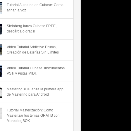
Tutorial Autotune en Cubase: Como
afinar la voz
Steinberg lanza Cubase FREE,
descárgalo gratis!
Video Tutorial Addictive Drums,
Creación de Baterías Sin Límites
Video Tutorial Cubase: Instrumentos
VSTi y Pistas MIDI.
MasteringBOX lanza la primera app
de Mastering para Android
Tutorial Masterización: Como
Masterizar tus temas GRATIS con
MasteringBOX