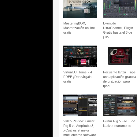
MasteringBOX,
Eventide
Masterización on-line
UltraChannel, Plugin
gratis!
Gratis hasta el 8 de
julio.
VirtualDJ Home 7.4
Focusrite lanza ¨Tape¨
FREE ¡Descárgalo
una aplicación gratuita
gratis!
de grabación para
Ipad
Video Review: Guitar
Guitar Rig 5 FREE de
Rig 5 vs Amplitube 3,
Native Instruments
¿Cual es el mejor
multi-efectos software