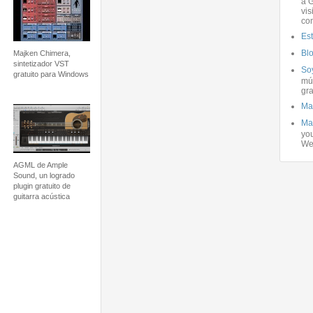
a G
vis
co
Es
Bl
Majken Chimera,
sintetizador VST
Soy
gratuito para Windows
mús
gra
Ma
Ma
you
We
AGML de Ample
Sound, un logrado
plugin gratuito de
guitarra acústica