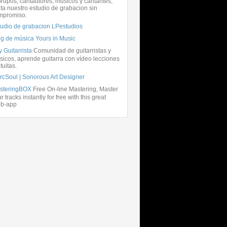
rupos, cantautores, músicos y cantantes,
ita nuestro estudio de grabacion sin
mpromiso.
tudio de grabacion LPestudios
og de música Yours in Music
 Guitarrista
Comunidad de guitarristas y
icos, aprende guitarra con vídeo lecciones
tuitas.
rcSoul | Sonorous Art Designer
steringBOX
Free On-line Mastering, Master
r tracks instantly for free with this great
b-app