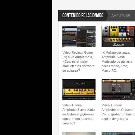
CONTENIDO RELACIONADO
AMPLITUBE
Video Review: Guitar
IK Multimedia lanza
Rig 5 vs Amplitube 3,
Amplitube Slash:
¿Cual es el mejor
Modelado de guitarra
multi-efectos software
para iPhone, iPad,
de guitarra?
Mac y PC.
Video Tutorial
Video Tutorial
Amplitube 3 avanzado
Amplitube en Cubase:
en Cubase: ¿Quieres
Como grabar un buen
sonar como tu artista
sonido de guitarra
favorito?