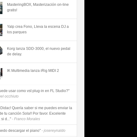
MasteringBOX, Masterización on-line
gratis!
Yalp crea Fono, Lleva la escena DJ a
los parques
Korg lanza SDD-3000, el nuevo pedal
de delay.
IK Multimedia lanza iRig MIDI 2
uede usar como vst plug-in en FL Studio?"
uel occhiuto
 Didac! Quería saber si me puedes enviar la
de tu canción Sola!! Por favor. Excelente
si d..."
- Franco Morales
uedo descargar el piano"
- josereynaldo