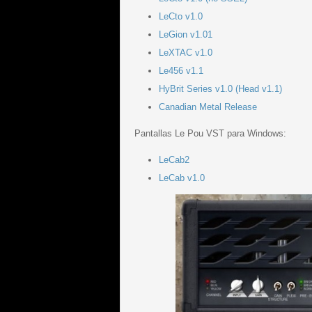
LeCto v1.0
LeGion v1.01
LeXTAC v1.0
Le456 v1.1
HyBrit Series v1.0 (Head v1.1)
Canadian Metal Release
Pantallas Le Pou VST para Windows:
LeCab2
LeCab v1.0