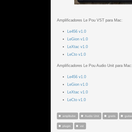
Amplificadores Le Pou VST para Mac:
Le456 v1.0
LeGion v1.0
LeXtac v1.0
LeCto v1.0
Amplificadores Le Pou Audio Unit para Mac
Le456 v1.0
LeGion v1.0
LeXtac v1.0
LeCto v1.0
amplitube
Audio Unit
gratis
guitar
plugin
vst