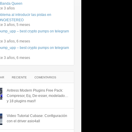
 Banda Queen
ce 3 años
blema al introducir las pistas en
NO/ESTEREO
ce 3 años, 5 meses
ump_upp – best crypto pumps on telegram
ce 3 años, 6 meses
ump_upp – best crypto pumps on telegram
ce 3 años, 6 meses
AR
RECIENTE
COMENTARIOS
Antress Modern Plugins Free Pack:
Compresor, Eq, De-esser, modelado…
y 18 plugins mas!!
Video Tutorial Cubase: Configuración
con el driver asio4all