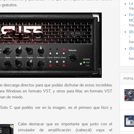
La
 gratuitos.
ha
Pro
MO
ha
@p
!
ha
@p
!
ha
POPUL
 de descarga directos para que podáis disfrutar de estos increibles
s para Windows en formato VST, y otros para Mac en formato VST
enan de miedo.
Solo C que podéis ver en la imagen, es el primero que hizo y
Cabe destacar que es importante que junto con el
simulador de amplificación (cabezal) vaya el