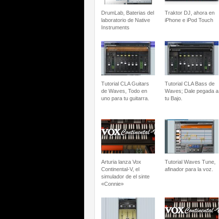
DrumLab, Baterias del
Traktor DJ, ahora en
laboratorio de Native
iPhone e iPod Touch
Instruments
Tutorial CLA Guitars
Tutorial CLA Bass de
de Waves, Todo en
Waves; Dale pegada a
uno para tu guitarra.
tu Bajo.
Arturia lanza Vox
Tutorial Waves Tune,
Continental-V, el
afinador para la voz.
simulador de el sinte
«Connie»