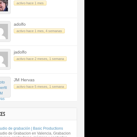
activo hace 1 mes
adolfo
activo hace 1 mes, 4 semanas
jadolfo
activo hace 2 meses, 1 semana
JM Hervas
activo hace 5 meses, 1 semana
CES
udio de grabación | Basic Productions
tudio de Grabacion en Valencia, Grabacion