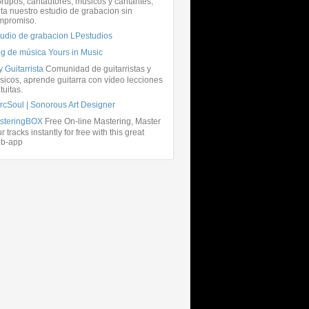
rupos, cantautores, músicos y cantantes,
ita nuestro estudio de grabacion sin
mpromiso.
tudio de grabacion LPestudios
og de música Yours in Music
 Guitarrista
Comunidad de guitarristas y
icos, aprende guitarra con vídeo lecciones
tuitas.
rcSoul | Sonorous Art Designer
steringBOX
Free On-line Mastering, Master
r tracks instantly for free with this great
b-app