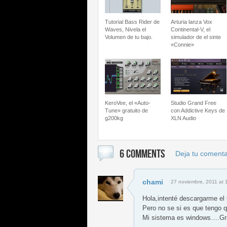
Tutorial Bass Rider de
Arturia lanza Vox
Waves, Nivela el
Continental-V, el
Volumen de tu bajo.
simulador de el sinte
«Connie»
KeroVee, el «Auto-
Studio Grand Free
Tune» gratuito de
con Addictive Keys de
g200kg
XLN Audio
6 COMMENTS
Deja tu comenta
chami
27 noviembre, 2011 at 
Hola,intenté descargarme el G
Pero no se si es que tengo qu
Mi sistema es windows….Gr