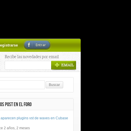
Entrar
egistrarse
Recibe las novedades por email
OS POST EN EL FORO
 aparecen plugins vst de waves en Cubase
ce 2 años, 2 meses