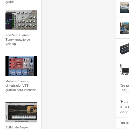
gratis!
KeroVee, el «Auto-
Tune» gratuito de
g200kg
Majken Chimera,
"Se p
sintetizador VST
gratuito para Windows
- Mig
"Hola
pista 
video, 
"no p
AGML de Ample