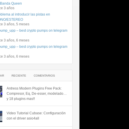
 Banda Queen
ce 3 años
blema al introducir las pistas en
NO/ESTEREO
ce 3 años, 5 meses
ump_upp – best crypto pumps on telegram
ce 3 años, 6 meses
ump_upp – best crypto pumps on telegram
ce 3 años, 6 meses
AR
RECIENTE
COMENTARIOS
Antress Modern Plugins Free Pack:
Compresor, Eq, De-esser, modelado…
y 18 plugins mas!!
Video Tutorial Cubase: Configuración
con el driver asio4all