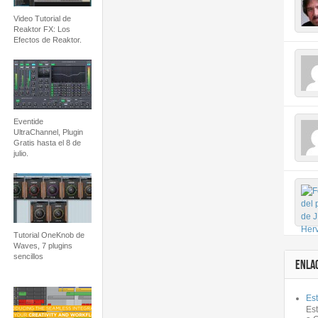
Video Tutorial de
Reaktor FX: Los
Efectos de Reaktor.
Eventide
UltraChannel, Plugin
Gratis hasta el 8 de
julio.
Tutorial OneKnob de
Waves, 7 plugins
sencillos
ENLA
Est
Es