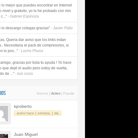
e lo mejor que puedes encontrar en Internet
o nivel y gratuito, yo lo he probado con mis
c..."
- Gabriel Espinoza
 lo descargo colegas gracias"
- Javier Pallo
as, Queria dar aviso que los links estan
s.. Necesitaria el pack de compresores, si
n lo pos..."
- Lucho Phunx
 amigo, gracias por toda tu ayuda ! Yo hace
o que dejé el audio pero estoy de vuelta,
do de ..."
- luis cross
IOS
|
|
Nuevos
Activo
Popular
tqroberto
activo hace 1 semana, 1 dia
Juan Miguel