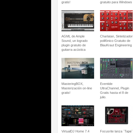
gratis!
gratuito para Windows
AGML de Ample
Charlatan, Sintetizador
Sound, un logrado
polifónico Gratuito de
plugin gratuito de
BlauKraut Engineering
guitarra acústica
MasteringBOX,
Eventide
Masterización on-line
UltraChannel, Plugin
gratis!
Gratis hasta el 8 de
julio.
VirtualDJ Home 7.4
Focusrite lanza ¨Tape¨