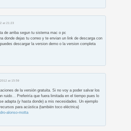
2 at 21:23
uita de arriba segun tu sistema mac o pc
a donde dejas tu correo y te envian un link de descarga con
i puedes descargar la version demo o la version completa
 2012 at 15:59
aciones de la versión gratuita. Si no voy a poder salvar los
n ruido… Preferiría que fuera limitada en el tiempo pues lo
 se adapta (y hasta donde) a mis necesidades. Un ejemplo
recursos para acústica (también toco eléctrica)
ndro-alonso-motta