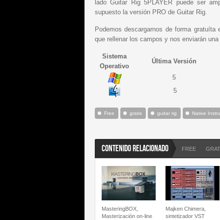
lado Guitar Rig 5PLAYER puede ser am
supuesto la versión PRO de Guitar Rig.
Podemos descargarnos de forma gratuíta es
que rellenar los campos y nos enviarán una 
Sistema
Última Versión
Operativo
5
5
Free
gratis
guitar rig
Native Inst
CONTENIDO RELACIONADO
FREE
GRAT
MasteringBOX,
Majken Chimera,
Masterización on-line
sintetizador VST