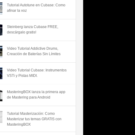
Tutorial Autotune en Cubase: Como
afinar la voz
Steinberg lanza Cubase FREE,
descárgalo gratis!
Video Tutorial Addictive Drums,
Creación de Baterías Sin Límites
Video Tutorial Cubase: Instrumentos
VSTi y Pistas MIDI.
MasteringBOX lanza la primera app
de Mastering para Android
Tutorial Masterización: Como
Masterizar tus temas GRATIS con
MasteringBOX