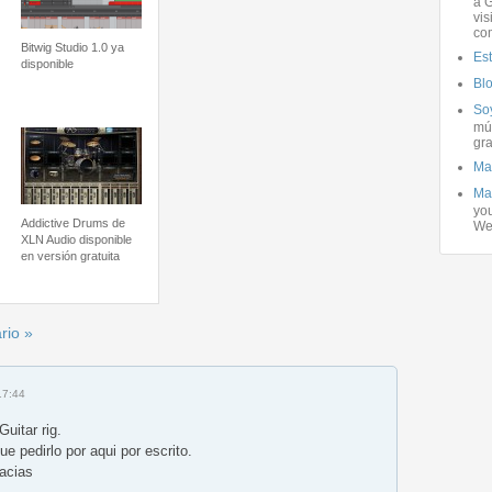
a G
vis
co
Bitwig Studio 1.0 ya
Es
disponible
Bl
Soy
mús
gra
Ma
Ma
you
Addictive Drums de
We
XLN Audio disponible
en versión gratuita
rio »
17:44
uitar rig.
e pedirlo por aqui por escrito.
acias