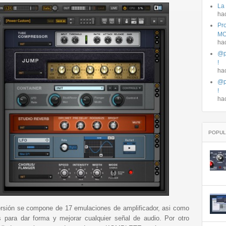
La
ha
Pro
MO
ha
@p
!
ha
@p
!
ha
POPUL
versión se compone de 17 emulaciones de amplificador, asi como
para dar forma y mejorar cualquier señal de audio. Por otro