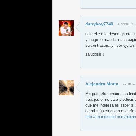
danyboy7740
4 enero, 201
dale clic a la descarga grat
y luego te manda a una pagin
su contraseña y listo ojo ah
saludos!!!!
Alejandro Motta
19 junio,
Me gustaría conocer las limit
trabajos o me va a producir u
que me interesa es saber si
de mi música que requeriría 
http://soundcloud.com/aleja