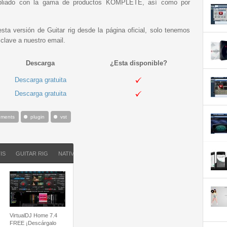
pliado con la gama de productos KOMPLETE, así como por
ta versión de Guitar rig desde la página oficial, solo tenemos
clave a nuestro email.
Descarga
¿Esta disponible?
Descarga gratuita
Descarga gratuita
ruments
plugin
vst
IS
GUITAR RIG
NATIVE INSTRUMENTS
PLUGIN
VST
VirtualDJ Home 7.4
FREE ¡Descárgalo