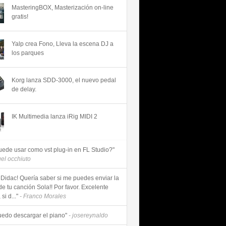
MasteringBOX, Masterización on-line
gratis!
Yalp crea Fono, Lleva la escena DJ a
los parques
Korg lanza SDD-3000, el nuevo pedal
de delay.
IK Multimedia lanza iRig MIDI 2
uede usar como vst plug-in en FL Studio?"
uel occhiuto
 Didac! Quería saber si me puedes enviar la
de tu canción Sola!! Por favor. Excelente
si d..."
- Franco Morales
uedo descargar el piano"
- josereynaldo