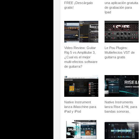
FREE ¡Descárgalo
una aplicación gratuita
gratis!
de grabación para
Ipad
Video Review: Guitar
Le Pou Plugins:
Rig 5 vs Amplitube 3,
Multiefectos VST de
¿Cual es el mejor
guitarra gratis
multi-efectos software
de guitarra?
Native Instrument
Native Instruments
lanza iMaschine para
lanza Rise & Hit, para
iPad y iPod
bandas sonoras.