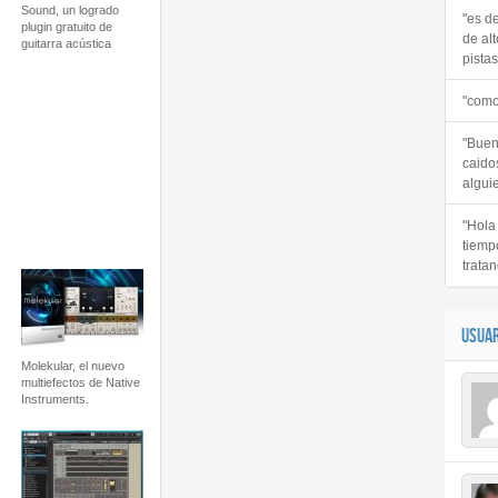
Sound, un logrado
"es d
plugin gratuito de
de alt
guitarra acústica
pistas 
"como
"Buen
caido
alguie
"Hola
tiemp
tratan
USUAR
Molekular, el nuevo
multiefectos de Native
Instruments.