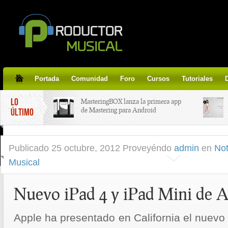
Portada
Comunidad
Foro
Cursos
Tutoriales
LO
MasteringBOX lanza la primera app
de Mastering para Android
ÚLTIMO
MasteringBOX, Masterización on-
Publicado
25 octubre, 2012 Proveyéndo
admin
en
Not
line gratis!
Musical
Korg lanza SDD-3000, el nuevo
pedal de delay.
Nuevo iPad 4 y iPad Mini de 
Tutorial de CLA Effects, aprende a
Apple ha presentado en California el nuevo 
aplicar efectos a tus voces.