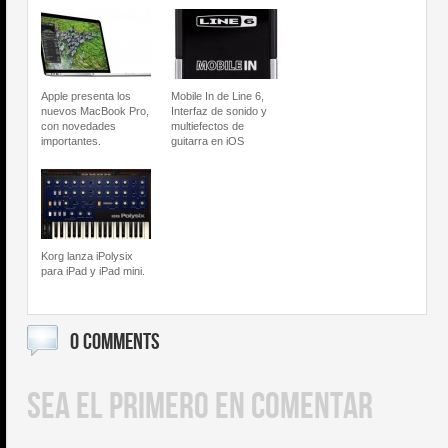
Apple presenta los
Mobile In de Line 6,
nuevos MacBook Pro,
Interfaz de sonido y
con novedades
multiefectos de
importantes.
guitarra en iOS
Korg lanza iPolysix
para iPad y iPad mini.
0 COMMENTS
SEA EL PRIMERO EN COMENTAR