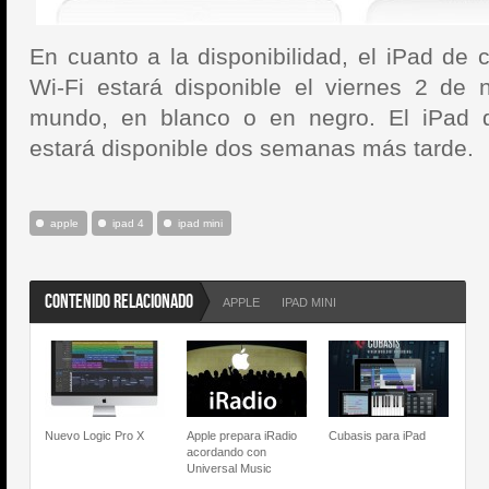
En cuanto a la disponibilidad, el iPad de 
Wi-Fi estará disponible el viernes 2 de 
mundo, en blanco o en negro. El iPad d
estará disponible dos semanas más tarde.
apple
ipad 4
ipad mini
CONTENIDO RELACIONADO
APPLE
IPAD MINI
Nuevo Logic Pro X
Apple prepara iRadio
Cubasis para iPad
acordando con
Universal Music