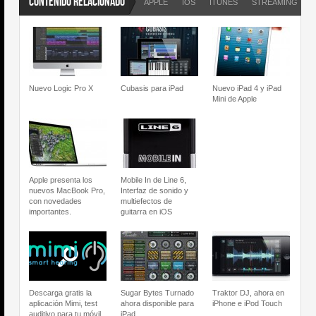
CONTENIDO RELACIONADO
APPLE
IOS
ITUNES
STREAMING
Nuevo Logic Pro X
Cubasis para iPad
Nuevo iPad 4 y iPad
Mini de Apple
Apple presenta los
Mobile In de Line 6,
nuevos MacBook Pro,
Interfaz de sonido y
con novedades
multiefectos de
importantes.
guitarra en iOS
Descarga gratis la
Sugar Bytes Turnado
Traktor DJ, ahora en
aplicación Mimi, test
ahora disponible para
iPhone e iPod Touch
auditivo para tu móvil.
iPad