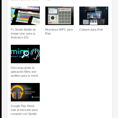
FL Studio Mobile de
Akai lanza IMPC para
Cubasis para iPad
Image Line, para tu
iPad
Android e iOS
Descarga gratis la
aplicación Mimi, test
auditivo para tu móvil.
Google Play Music
sale al mercado para
competir con Spotify