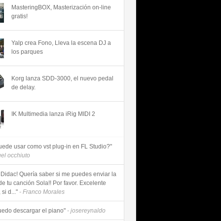
MasteringBOX, Masterización on-line
gratis!
Yalp crea Fono, Lleva la escena DJ a
los parques
Korg lanza SDD-3000, el nuevo pedal
de delay.
IK Multimedia lanza iRig MIDI 2
uede usar como vst plug-in en FL Studio?"
uel occhiuto
 Didac! Quería saber si me puedes enviar la
de tu canción Sola!! Por favor. Excelente
si d..."
- Franco Morales
uedo descargar el piano"
- josereynaldo