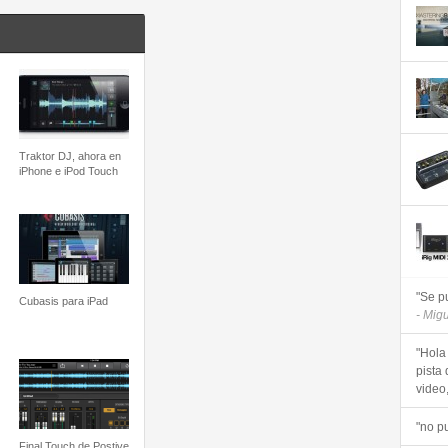
Traktor DJ, ahora en
iPhone e iPod Touch
"Se p
Cubasis para iPad
- Mig
"Hola
pista 
video, 
"no p
Final Touch de Postive