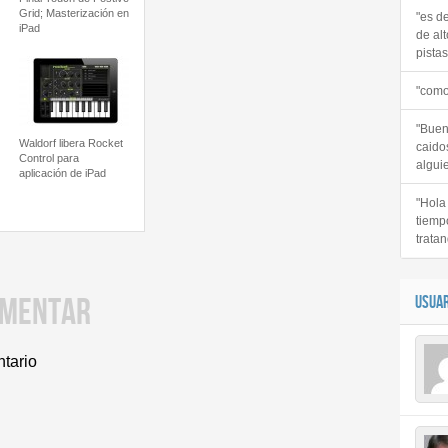
Grid; Masterización en
"es d
iPad
de alt
pistas 
"como
"Buen
Waldorf libera Rocket
caido
Control para
alguie
aplicación de iPad
"Hola
tiemp
tratan
OMENTAR
USUAR
ntario