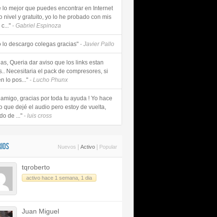
e lo mejor que puedes encontrar en Internet
o nivel y gratuito, yo lo he probado con mis
c..."
- Gabriel Espinoza
 lo descargo colegas gracias"
- Javier Pallo
as, Queria dar aviso que los links estan
s.. Necesitaria el pack de compresores, si
n lo pos..."
- Lucho Phunx
 amigo, gracias por toda tu ayuda ! Yo hace
o que dejé el audio pero estoy de vuelta,
do de ..."
- luis cross
IOS
|
|
Nuevos
Activo
Popular
tqroberto
activo hace 1 semana, 1 dia
Juan Miguel