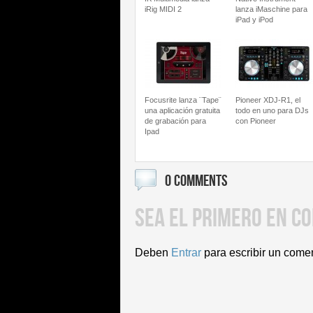
iRig MIDI 2
lanza iMaschine para
iPad y iPod
Focusrite lanza ¨Tape¨
Pioneer XDJ-R1, el
una aplicación gratuita
todo en uno para DJs
de grabación para
con Pioneer
Ipad
0 COMMENTS
SEA EL PRIMERO EN C
Deben
Entrar
para escribir un come