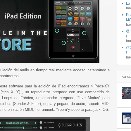
La
ha
Pro
MO
ha
@p
!
ha
@p
!
ha
ulación del audio en tiempo real mediante acceso instantáneo a
 parámetros.
POPUL
este software para la edición de iPad encontramos 4 Pads-XY
 (ejes X, Y) , un reproductor integrado con uso compartido de
, Loops de Fábrica, un grabador integrado, “Live Modus” para
udiobus (Sender & Filter), copia y pegado de audio, soporte MIDI
e sincronización MIDI, herramienta “zoom”y soporte para jack iOS.