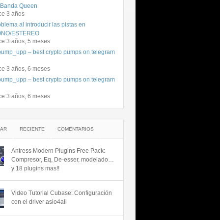
 Banda Queen
ce 3 años
blema al introducir las pistas en
NO/ESTEREO
ce 3 años, 5 meses
ump_upp – best crypto pumps on telegram
ce 3 años, 6 meses
ump_upp – best crypto pumps on telegram
ce 3 años, 6 meses
AR
RECIENTE
COMENTARIOS
Antress Modern Plugins Free Pack:
Compresor, Eq, De-esser, modelado…
y 18 plugins mas!!
Video Tutorial Cubase: Configuración
con el driver asio4all