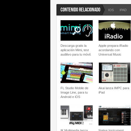
CONTENIDO RELACIONADO
IOS
IPAD
Descarga gratis la
Apple prepara iRadio
aplicación Mimi, test
acordando con
auditivo para tu móvil.
Universal Music
FL Studio Mobile de
Akai lanza IMPC para
Image Line, para tu
iPad
Android e iOS
IK Multimedia lanza
Native Instrument