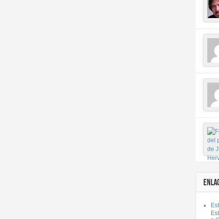
ENLA
Est
Es