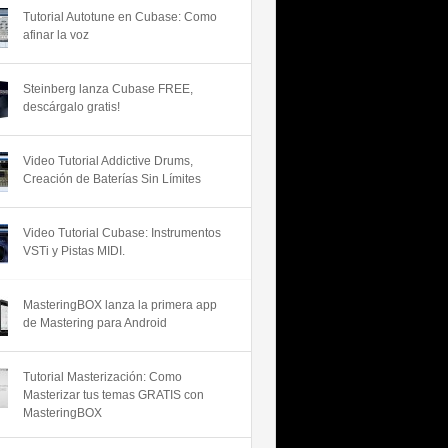
Tutorial Autotune en Cubase: Como
afinar la voz
Steinberg lanza Cubase FREE,
descárgalo gratis!
Video Tutorial Addictive Drums,
Creación de Baterías Sin Límites
Video Tutorial Cubase: Instrumentos
VSTi y Pistas MIDI.
MasteringBOX lanza la primera app
de Mastering para Android
Tutorial Masterización: Como
Masterizar tus temas GRATIS con
MasteringBOX