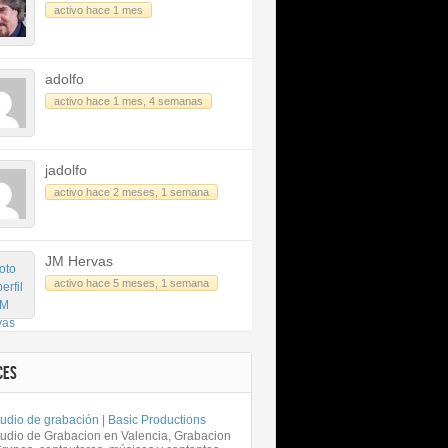
activo hace 1 mes
adolfo
activo hace 1 mes, 4 semanas
jadolfo
activo hace 2 meses, 1 semana
JM Hervas
activo hace 5 meses, 1 semana
CES
udio de grabación | Basic Productions
tudio de Grabacion en Valencia, Grabacion