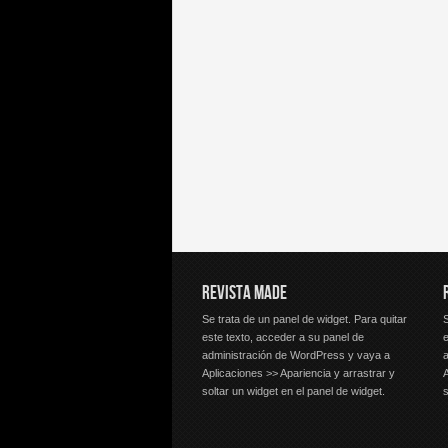
REVISTA MADE
Se trata de un panel de widget. Para quitar
S
este texto, acceder a su panel de
e
administración de WordPress y vaya a
Aplicaciones >> Apariencia y arrastrar y
A
soltar un widget en el panel de widget.
s