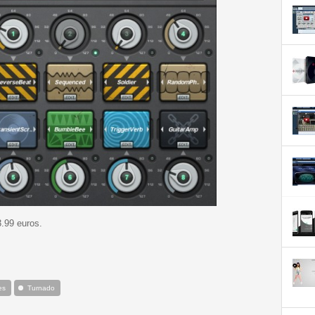
3.99 euros.
es
Turnado