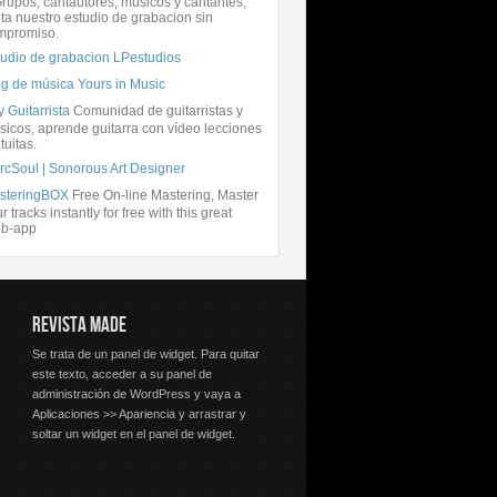
rupos, cantautores, músicos y cantantes,
ita nuestro estudio de grabacion sin
mpromiso.
tudio de grabacion LPestudios
og de música Yours in Music
 Guitarrista
Comunidad de guitarristas y
icos, aprende guitarra con vídeo lecciones
tuitas.
rcSoul | Sonorous Art Designer
steringBOX
Free On-line Mastering, Master
r tracks instantly for free with this great
b-app
REVISTA MADE
Se trata de un panel de widget. Para quitar
este texto, acceder a su panel de
administración de WordPress y vaya a
Aplicaciones >> Apariencia y arrastrar y
soltar un widget en el panel de widget.