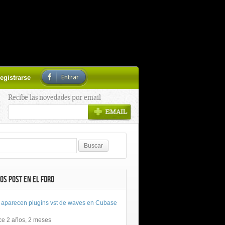
Entrar
egistrarse
Recibe las novedades por email
OS POST EN EL FORO
 aparecen plugins vst de waves en Cubase
ce 2 años, 2 meses