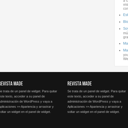
a G
vis
co
Es
Bl
Soy
mús
gra
Ma
Ma
you
We
REVISTA MADE
REVISTA MADE
e trata de un panel de widget. Para quitar
Se trata de un panel de widget. Para quitar
ste texto, acceder a su panel de
este texto, acceder a su panel de
administración de WordPress y vaya a
administración de WordPress y vaya a
plicaciones >> Apariencia y arrastrar y
Aplicaciones >> Apariencia y arrastrar y
oltar un widget en el panel de widget.
soltar un widget en el panel de widget.