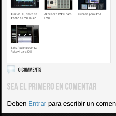
Traktor DJ, ahora en
Akai lanza IMPC para
Cubasis para iPad
iPhone e iPod Touch
iPad
Sahe Audio presenta
Rekawl para iOS
0 COMMENTS
SEA EL PRIMERO EN COMENTAR
Deben
Entrar
para escribir un comen