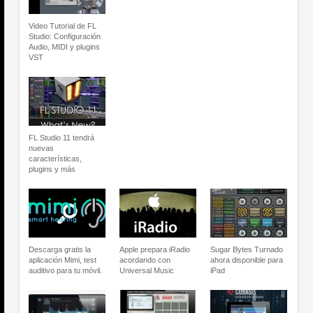
Video Tutorial de FL
Studio: Configuración
Audio, MIDI y plugins
VST
FL Studio 11 tendrá
nuevas
características,
plugins y más
Descarga gratis la
Apple prepara iRadio
Sugar Bytes Turnado
aplicación Mimi, test
acordando con
ahora disponible para
auditivo para tu móvil.
Universal Music
iPad