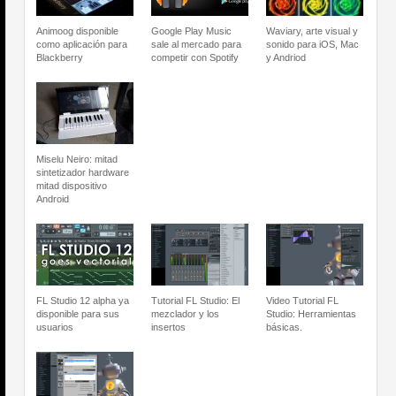
Animoog disponible
Google Play Music
Waviary, arte visual y
como aplicación para
sale al mercado para
sonido para iOS, Mac
Blackberry
competir con Spotify
y Andriod
Miselu Neiro: mitad
sintetizador hardware
mitad dispositivo
Android
FL Studio 12 alpha ya
Tutorial FL Studio: El
Video Tutorial FL
disponible para sus
mezclador y los
Studio: Herramientas
usuarios
insertos
básicas.