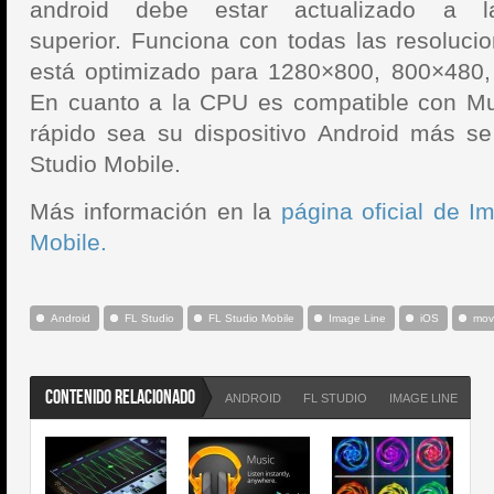
android debe estar actualizado a l
superior. Funciona con todas las resolucio
está optimizado para 1280×800, 800×480
En cuanto a la CPU es compatible con Mu
rápido sea su dispositivo Android más s
Studio Mobile.
Más información en la
página oficial de I
Mobile.
Android
FL Studio
FL Studio Mobile
Image Line
iOS
movi
CONTENIDO RELACIONADO
ANDROID
FL STUDIO
IMAGE LINE
IO