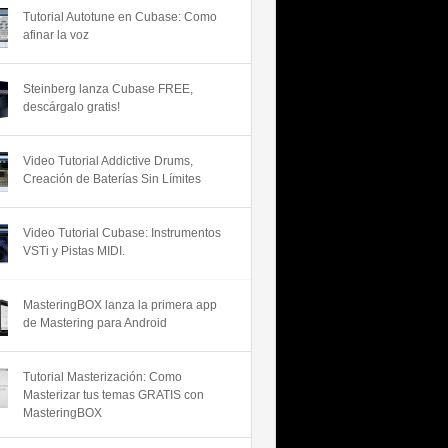
Tutorial Autotune en Cubase: Como
afinar la voz
Steinberg lanza Cubase FREE,
descárgalo gratis!
Video Tutorial Addictive Drums,
Creación de Baterías Sin Límites
Video Tutorial Cubase: Instrumentos
VSTi y Pistas MIDI.
MasteringBOX lanza la primera app
de Mastering para Android
Tutorial Masterización: Como
Masterizar tus temas GRATIS con
MasteringBOX