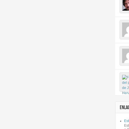
ENLA
Est
Es