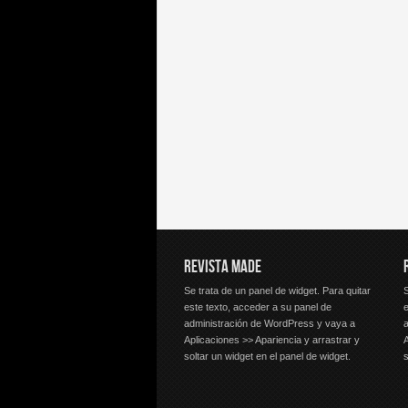
REVISTA MADE
Se trata de un panel de widget. Para quitar
S
este texto, acceder a su panel de
e
administración de WordPress y vaya a
Aplicaciones >> Apariencia y arrastrar y
A
soltar un widget en el panel de widget.
s