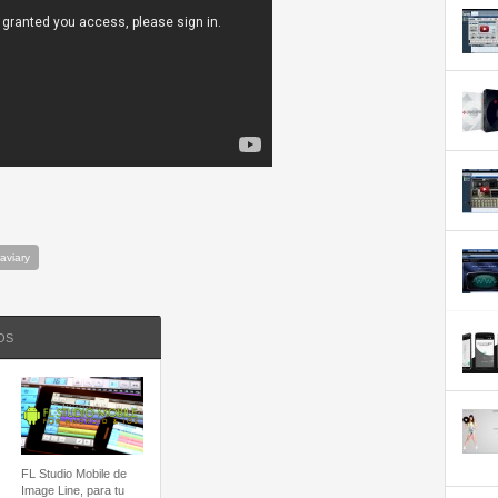
aviary
OS
FL Studio Mobile de
Image Line, para tu