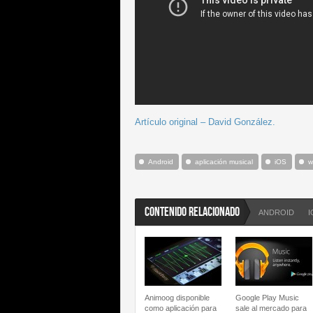
Artículo original – David González.
Android
aplicación musical
iOS
w
CONTENIDO RELACIONADO
ANDROID
I
Animoog disponible
Google Play Music
como aplicación para
sale al mercado para