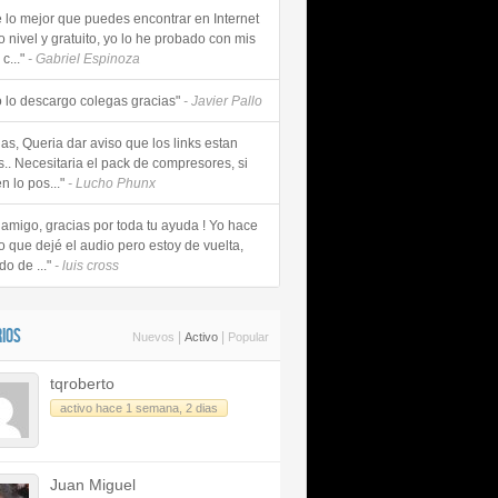
e lo mejor que puedes encontrar en Internet
o nivel y gratuito, yo lo he probado con mis
c..."
- Gabriel Espinoza
 lo descargo colegas gracias"
- Javier Pallo
as, Queria dar aviso que los links estan
s.. Necesitaria el pack de compresores, si
n lo pos..."
- Lucho Phunx
 amigo, gracias por toda tu ayuda ! Yo hace
o que dejé el audio pero estoy de vuelta,
do de ..."
- luis cross
IOS
|
|
Nuevos
Activo
Popular
tqroberto
activo hace 1 semana, 2 dias
Juan Miguel