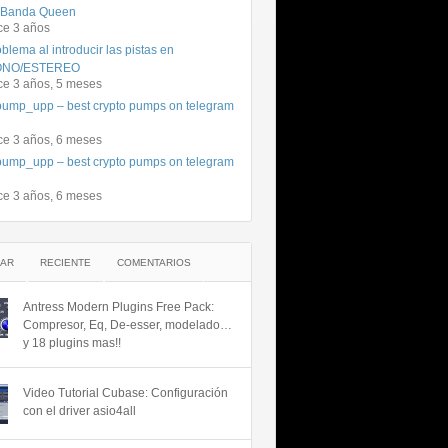
 Banda Queen
ce 3 años
blema al introducir las pistas en
NO/ESTEREO
ce 3 años, 5 meses
ump_upp – best crypto pumps on telegram
ce 3 años, 6 meses
ump_upp – best crypto pumps on telegram
ce 3 años, 6 meses
AR
RECIENTE
COMENTARIOS
Antress Modern Plugins Free Pack:
Compresor, Eq, De-esser, modelado…
y 18 plugins mas!!
Video Tutorial Cubase: Configuración
con el driver asio4all