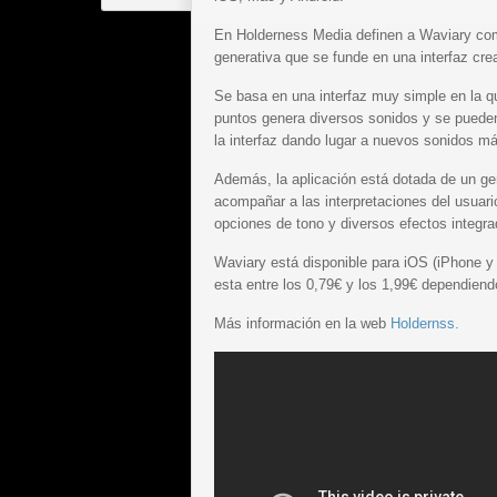
En Holderness Media definen a Waviary com
generativa que se funde en una interfaz crea
Se basa en una interfaz muy simple en la 
puntos genera diversos sonidos y se pueden
la interfaz dando lugar a nuevos sonidos m
Además, la aplicación está dotada de un ge
acompañar a las interpretaciones del usuari
opciones de tono y diversos efectos integra
Waviary está disponible para iOS (iPhone y
esta entre los 0,79€ y los 1,99€ dependiend
Más información en la web
Holdernss.