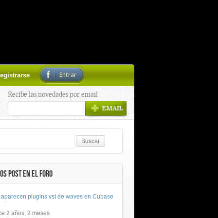
Entrar
egistrarse
Recibe las novedades por email
OS POST EN EL FORO
 aparecen plugins vst de waves en Cubase
ce 2 años, 2 meses