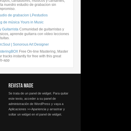
rupos, cantautores, músicos y cantantes,
ita nuestro estudio de grabacion sin
mpromiso.
tudio de grabacion LPestudios
og de música Yours in Music
 Guitarrista
Comunidad de guitarristas y
icos, aprende guitarra con vídeo lecciones
tuitas.
rcSoul | Sonorous Art Designer
steringBOX
Free On-line Mastering, Master
r tracks instantly for free with this great
b-app
REVISTA MADE
Se trata de un panel de widget. Para quitar
este texto, acceder a su panel de
administración de WordPress y vaya a
Aplicaciones >> Apariencia y arrastrar y
soltar un widget en el panel de widget.