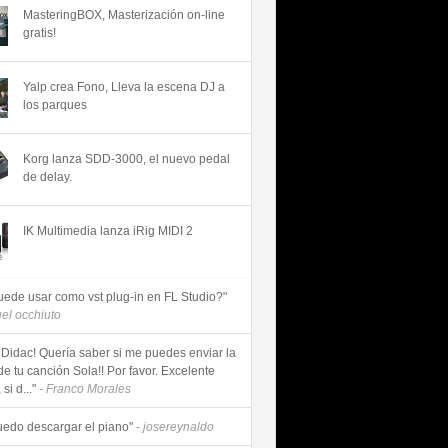
MasteringBOX, Masterización on-line
gratis!
Yalp crea Fono, Lleva la escena DJ a
los parques
Korg lanza SDD-3000, el nuevo pedal
de delay.
IK Multimedia lanza iRig MIDI 2
uede usar como vst plug-in en FL Studio?"
uel occhiuto
 Didac! Quería saber si me puedes enviar la
de tu canción Sola!! Por favor. Excelente
si d..."
- Franco Morales
uedo descargar el piano"
- josereynaldo