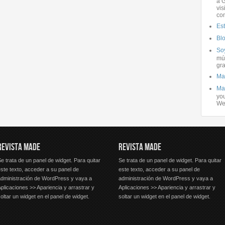
a G
vis
co
Es
Bl
Soy
mús
gra
Ma
Ma
you
We
REVISTA MADE
REVISTA MADE
e trata de un panel de widget. Para quitar
Se trata de un panel de widget. Para quitar
ste texto, acceder a su panel de
este texto, acceder a su panel de
administración de WordPress y vaya a
administración de WordPress y vaya a
plicaciones >> Apariencia y arrastrar y
Aplicaciones >> Apariencia y arrastrar y
oltar un widget en el panel de widget.
soltar un widget en el panel de widget.