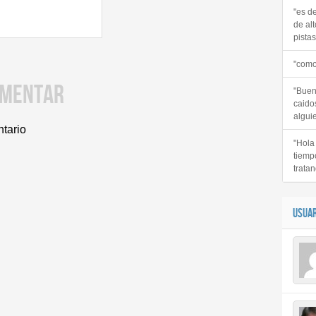
"es d
de alt
pistas 
"como
OMENTAR
"Buen
caido
alguie
ntario
"Hola
tiemp
tratan
USUAR