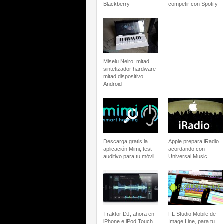
Blackberry
competir con Spotify
Miselu Neiro: mitad
sintetizador hardware
mitad dispositivo
Android
Descarga gratis la
Apple prepara iRadio
aplicación Mimi, test
acordando con
auditivo para tu móvil.
Universal Music
Traktor DJ, ahora en
FL Studio Mobile de
iPhone e iPod Touch
Image Line, para tu