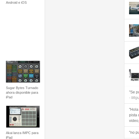
Android e iOS
Sugar Bytes Turnado
"Se p
ahora disponible para
iPad
- Mig
"Hola
pista 
video, 
"no p
Akai lanza IMPC para
iPad