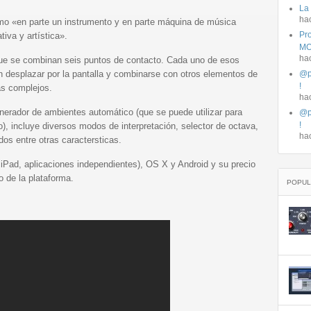
La
ha
o «en parte un instrumento y en parte máquina de música
Pro
tiva y artística».
MO
ha
que se combinan seis puntos de contacto. Cada uno de esos
 desplazar por la pantalla y combinarse con otros elementos de
@p
!
ás complejos.
ha
nerador de ambientes automático (que se puede utilizar para
@p
!
o), incluye diversos modos de interpretación, selector de octava,
ha
dos entre otras caractersticas.
 iPad, aplicaciones independientes), OS X y Android y su precio
o de la plataforma.
POPUL