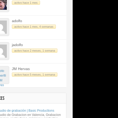
activo hace 1 mes
adolfo
activo hace 1 mes, 4 semanas
jadolfo
activo hace 2 meses, 1 semana
JM Hervas
activo hace 5 meses, 1 semana
CES
udio de grabación | Basic Productions
tudio de Grabacion en Valencia, Grabacion