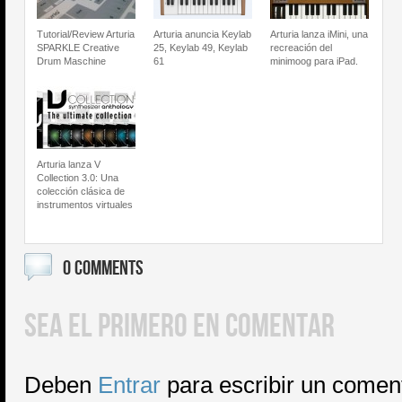
Tutorial/Review Arturia
Arturia anuncia Keylab
Arturia lanza iMini, una
SPARKLE Creative
25, Keylab 49, Keylab
recreación del
Drum Maschine
61
minimoog para iPad.
Arturia lanza V
Collection 3.0: Una
colección clásica de
instrumentos virtuales
0 COMMENTS
SEA EL PRIMERO EN COMENTAR
Deben
Entrar
para escribir un comen