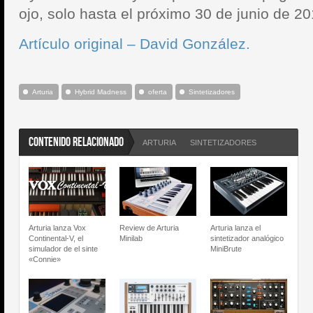
ojo, solo hasta el próximo 30 de junio de 20
Artículo original – David González.
Arturia
Hybrid Madness
oferta
Sintetizadores
CONTENIDO RELACIONADO
ARTURIA
SINTETIZADORES
Arturia lanza Vox
Review de Arturia
Arturia lanza el
Continental-V, el
Minilab
sintetizador analógico
simulador de el sinte
MiniBrute
«Connie»