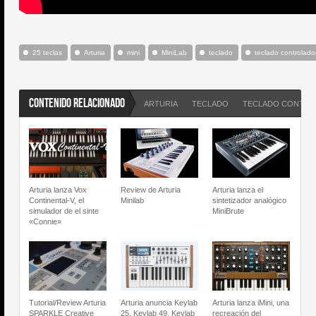
25 teclas
Arturia
mini
MiniLab
teclado
teclado controlado
CONTENIDO RELACIONADO
ARTURIA
TECLADO
TECLADO CONTR
Arturia lanza Vox
Review de Arturia
Arturia lanza el
Continental-V, el
Minilab
sintetizador analógico
simulador de el sinte
MiniBrute
«Connie»
Tutorial/Review Arturia
Arturia anuncia Keylab
Arturia lanza iMini, una
SPARKLE Creative
25, Keylab 49, Keylab
recreación del