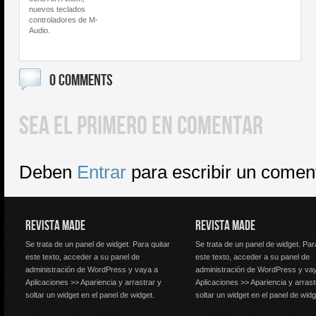
nuevos teclados
controladores de M-
Audio.
0 COMMENTS
SEA EL PRIMERO EN COMENTAR
Deben
Entrar
para escribir un comen
REVISTA MADE
REVISTA MADE
Se trata de un panel de widget. Para quitar
Se trata de un panel de widget. Par
este texto, acceder a su panel de
este texto, acceder a su panel de
administración de WordPress y vaya a
administración de WordPress y va
Aplicaciones >> Apariencia y arrastrar y
Aplicaciones >> Apariencia y arrast
soltar un widget en el panel de widget.
soltar un widget en el panel de widg