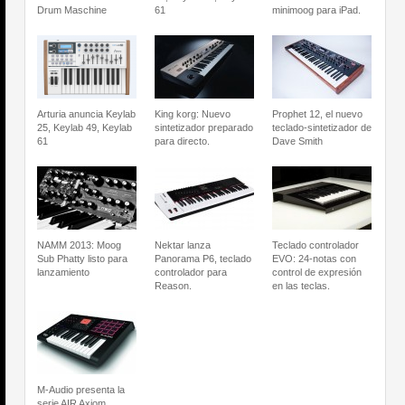
Drum Maschine
61
minimoog para iPad.
Arturia anuncia Keylab
King korg: Nuevo
Prophet 12, el nuevo
25, Keylab 49, Keylab
sintetizador preparado
teclado-sintetizador de
61
para directo.
Dave Smith
NAMM 2013: Moog
Nektar lanza
Teclado controlador
Sub Phatty listo para
Panorama P6, teclado
EVO: 24-notas con
lanzamiento
controlador para
control de expresión
Reason.
en las teclas.
M-Audio presenta la
serie AIR Axiom,