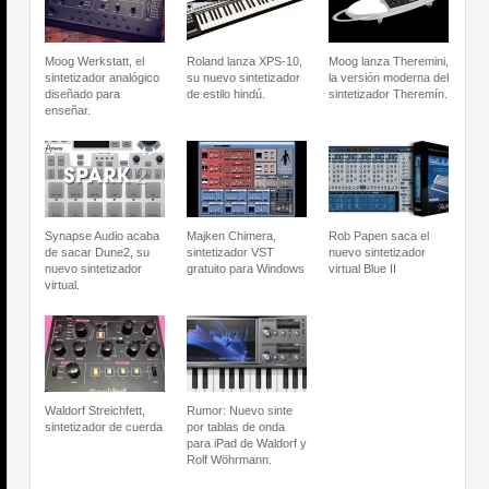
Moog Werkstatt, el
Roland lanza XPS-10,
Moog lanza Theremini,
sintetizador analógico
su nuevo sintetizador
la versión moderna del
diseñado para
de estilo hindú.
sintetizador Theremín.
enseñar.
Synapse Audio acaba
Majken Chimera,
Rob Papen saca el
de sacar Dune2, su
sintetizador VST
nuevo sintetizador
nuevo sintetizador
gratuito para Windows
virtual Blue II
virtual.
Waldorf Streichfett,
Rumor: Nuevo sinte
sintetizador de cuerda
por tablas de onda
para iPad de Waldorf y
Rolf Wöhrmann.