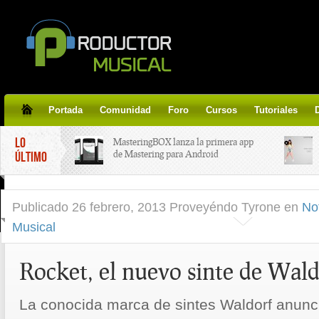
Portada
Comunidad
Foro
Cursos
Tutoriales
LO
MasteringBOX lanza la primera app
de Mastering para Android
ÚLTIMO
MasteringBOX, Masterización on-
Publicado
26 febrero, 2013 Proveyéndo Tyrone
en
No
line gratis!
Musical
Korg lanza SDD-3000, el nuevo
pedal de delay.
Rocket, el nuevo sinte de Wal
Tutorial de CLA Effects, aprende a
La conocida marca de sintes Waldorf anunc
aplicar efectos a tus voces.