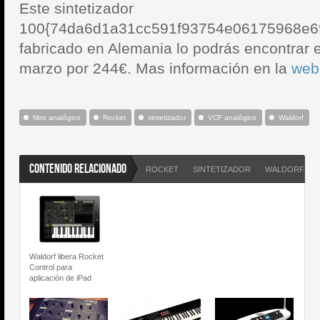
Este sintetizador
100{74da6d1a31cc591f93754e06175968e6f
fabricado en Alemania lo podrás encontrar e
marzo por 244€. Mas información en la
web
filtro analógico
Rocket
sintetizador
VCF analógico
Waldorf
CONTENIDO RELACIONADO
ROCKET
SINTETIZADOR
WALDORF
Waldorf libera Rocket
Control para
aplicación de iPad