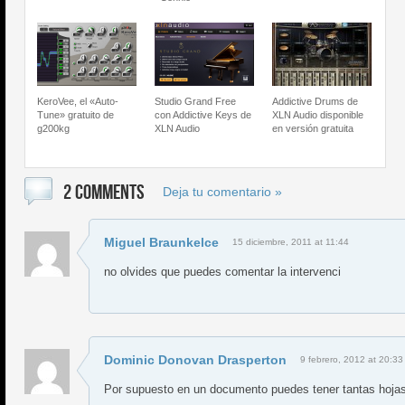
KeroVee, el «Auto-
Studio Grand Free
Addictive Drums de
Tune» gratuito de
con Addictive Keys de
XLN Audio disponible
g200kg
XLN Audio
en versión gratuita
2 COMMENTS
Deja tu comentario »
Miguel Braunkelce
15 diciembre, 2011 at 11:44
no olvides que puedes comentar la intervenci
Dominic Donovan Drasperton
9 febrero, 2012 at 20:33
Por supuesto en un documento puedes tener tantas hojas