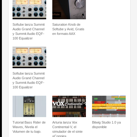
Softube lanza Summit
Saturation Knob de
Audio Grand Channel
Softube y Avid, Gratis
y Summit Audio EQF-
en formato AAX
100 Equalizer
Softube lanza Summit
Audio Grand Channel
y Summit Audio EQF-
100 Equalizer
Tutorial Bass Rider de
Arturia lanza Vox
Bitwig Studio 1.0 ya
Waves, Nivela el
Continental-V, el
disponible
Volumen de tu bajo.
simulador de el sinte
«Connie»