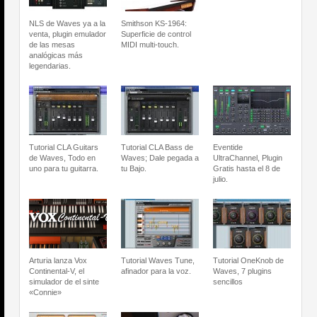
NLS de Waves ya a la
Smithson KS-1964:
venta, plugin emulador
Superficie de control
de las mesas
MIDI multi-touch.
analógicas más
legendarias.
Tutorial CLA Guitars
Tutorial CLA Bass de
Eventide
de Waves, Todo en
Waves; Dale pegada a
UltraChannel, Plugin
uno para tu guitarra.
tu Bajo.
Gratis hasta el 8 de
julio.
Arturia lanza Vox
Tutorial Waves Tune,
Tutorial OneKnob de
Continental-V, el
afinador para la voz.
Waves, 7 plugins
simulador de el sinte
sencillos
«Connie»