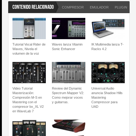
CONTENIDO RELACIONADO
COMPRESOR
EMULADOR
PLUGIN
S
Tutorial Vocal Rider de
Waves lanza Vitamin
IK Multimedia lanza T-
Waves, Nivela el
Sonic Enhancer
Racks 4.2
volumen de la voz
Video Tutorial
Review del Dynamic
Universal Audio
Masterización:
Spectrum Mapper V2:
anuncia Shadow Hills
Compresión M-S en
Como mejorar voces
Mastering
Mastering con el
y guitarras.
Compressor para
compresor bx_XL V2
UAD
en WaveLab 7