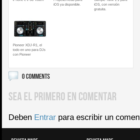
iOS ya disponible.
iOS, con versión
gratuita.
Pioneer XDJ-R1, el
todo en uno para DJs
con Pioneer
0 COMMENTS
SEA EL PRIMERO EN COMENTAR
Deben
Entrar
para escribir un comen