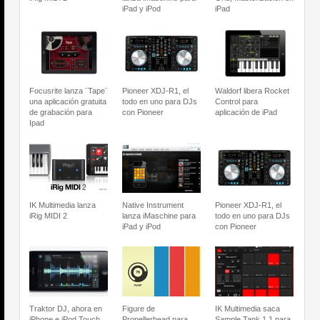
iPad y iPod
iPad
Focusrite lanza ¨Tape¨
Pioneer XDJ-R1, el
Waldorf libera Rocket
una aplicación gratuita
todo en uno para DJs
Control para
de grabación para
con Pioneer
aplicación de iPad
Ipad
IK Multimedia lanza
Native Instrument
Pioneer XDJ-R1, el
iRig MIDI 2
lanza iMaschine para
todo en uno para DJs
iPad y iPod
con Pioneer
Traktor DJ, ahora en
Figure de
IK Multimedia saca
iPhone e iPod Touch
Propellerhead para
Sample Tank 1.1 para