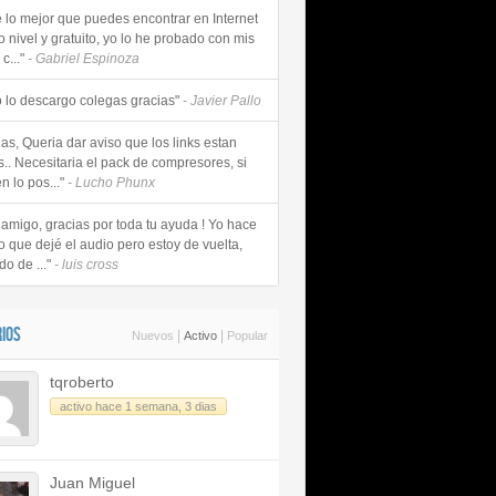
e lo mejor que puedes encontrar en Internet
o nivel y gratuito, yo lo he probado con mis
c..."
- Gabriel Espinoza
 lo descargo colegas gracias"
- Javier Pallo
as, Queria dar aviso que los links estan
s.. Necesitaria el pack de compresores, si
n lo pos..."
- Lucho Phunx
 amigo, gracias por toda tu ayuda ! Yo hace
o que dejé el audio pero estoy de vuelta,
do de ..."
- luis cross
IOS
|
|
Nuevos
Activo
Popular
tqroberto
activo hace 1 semana, 3 dias
Juan Miguel