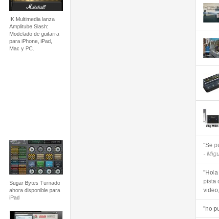
IK Multimedia lanza
Amplitube Slash:
Modelado de guitarra
para iPhone, iPad,
Mac y PC.
"Se p
- Mig
"Hola
pista 
Sugar Bytes Turnado
video, 
ahora disponible para
iPad
"no p