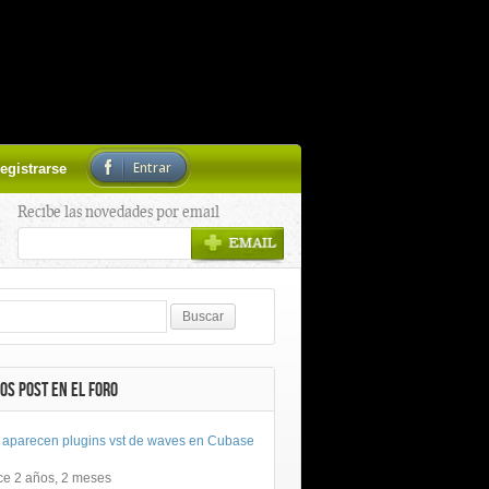
Entrar
egistrarse
Recibe las novedades por email
OS POST EN EL FORO
 aparecen plugins vst de waves en Cubase
ce 2 años, 2 meses