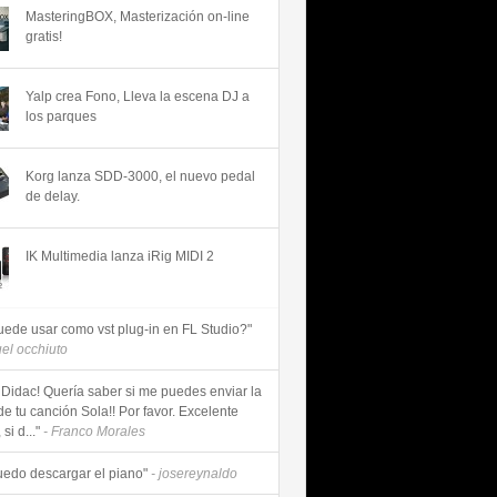
MasteringBOX, Masterización on-line
gratis!
Yalp crea Fono, Lleva la escena DJ a
los parques
Korg lanza SDD-3000, el nuevo pedal
de delay.
IK Multimedia lanza iRig MIDI 2
uede usar como vst plug-in en FL Studio?"
uel occhiuto
 Didac! Quería saber si me puedes enviar la
de tu canción Sola!! Por favor. Excelente
si d..."
- Franco Morales
uedo descargar el piano"
- josereynaldo