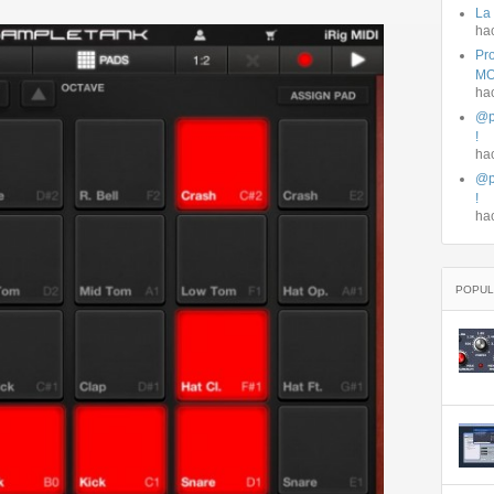
La
ha
Pro
MO
ha
@p
!
ha
@p
!
ha
POPUL