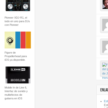
Pioneer XDJ-R1, el
todo en uno para DJs
con Pioneer
Figure de
Propellerhead para
iOS ya disponible.
Mobile In de Line 6,
ENLA
Interfaz de sonido y
multiefectos de
guitarra en iOS
Est
Es