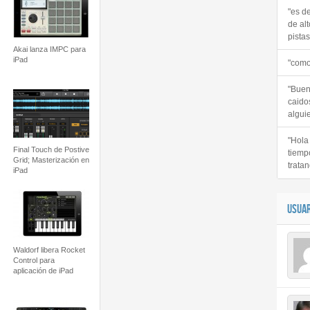
"es d
de alt
pistas 
Akai lanza IMPC para
iPad
"como
"Buen
caido
alguie
"Hola
Final Touch de Postive
tiemp
Grid; Masterización en
tratan
iPad
USUAR
Waldorf libera Rocket
Control para
aplicación de iPad