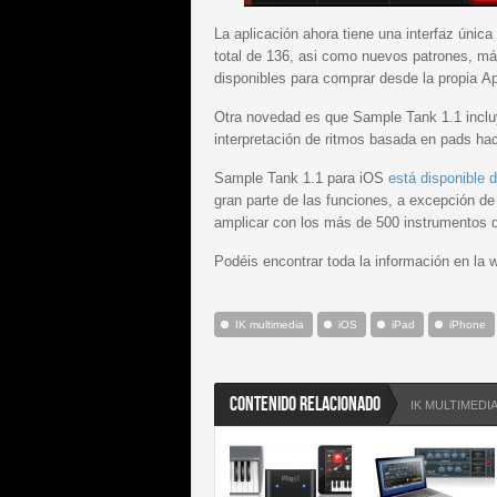
La aplicación ahora tiene una interfaz úni
total de 136, asi como nuevos patrones, má
disponibles para comprar desde la propia Ap
Otra novedad es que Sample Tank 1.1 incluy
interpretación de ritmos basada en pads haci
Sample Tank 1.1 para iOS
está disponible 
gran parte de las funciones, a excepción de
amplicar con los más de 500 instrumentos d
Podéis encontrar toda la información en la
IK multimedia
iOS
iPad
iPhone
CONTENIDO RELACIONADO
IK MULTIMEDI