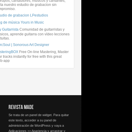
rupos, cantautores, músicos y cantantes,
ita nuestro estudio de grabacion sin
mpromiso.
tudio de grabacion LPestudios
og de música Yours in Music
 Guitarrista
Comunidad de guitarristas y
icos, aprende guitarra con vídeo lecciones
tuitas.
rcSoul | Sonorous Art Designer
steringBOX
Free On-line Mastering, Master
r tracks instantly for free with this great
b-app
REVISTA MADE
Se trata de un panel de widget. Para quitar
este texto, acceder a su panel de
administración de WordPress y vaya a
Aplicaciones >> Apariencia y arrastrar y