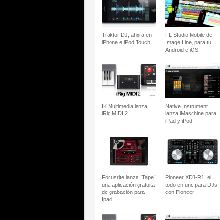
Traktor DJ, ahora en
FL Studio Mobile de
iPhone e iPod Touch
Image Line, para tu
Android e iOS
IK Multimedia lanza
Native Instrument
iRig MIDI 2
lanza iMaschine para
iPad y iPod
Focusrite lanza ¨Tape¨
Pioneer XDJ-R1, el
una aplicación gratuita
todo en uno para DJs
de grabación para
con Pioneer
Ipad