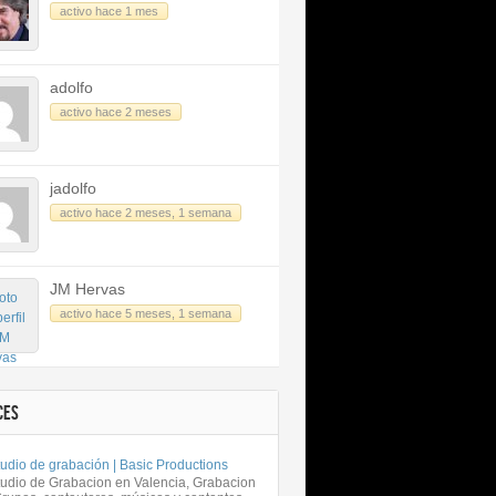
activo hace 1 mes
adolfo
activo hace 2 meses
jadolfo
activo hace 2 meses, 1 semana
JM Hervas
activo hace 5 meses, 1 semana
CES
udio de grabación | Basic Productions
tudio de Grabacion en Valencia, Grabacion