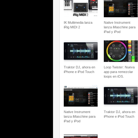
IK Multimedia lanza
Native Instrument
iRig MIDI 2
lanza iMaschine para
iPad y iPod
Traktor DJ, ahora en
Loop Twister: Nueva
iPhone e iPod Touch
app para remezclar
loops en iOS.
Native Instrument
Traktor DJ, ahora en
lanza iMaschine para
iPhone e iPod Touch
iPad y iPod