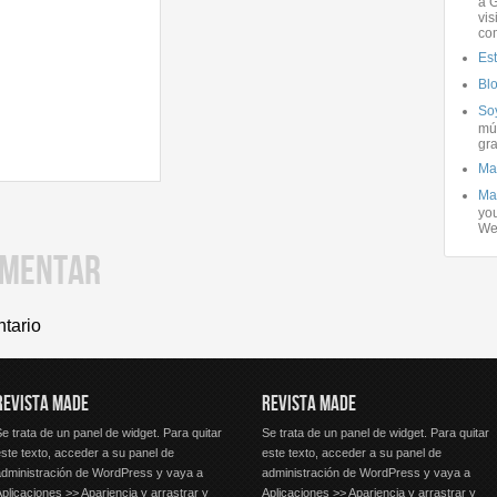
a G
vis
co
Es
Bl
Soy
mús
gra
Ma
Ma
you
We
OMENTAR
ntario
REVISTA MADE
REVISTA MADE
e trata de un panel de widget. Para quitar
Se trata de un panel de widget. Para quitar
ste texto, acceder a su panel de
este texto, acceder a su panel de
administración de WordPress y vaya a
administración de WordPress y vaya a
plicaciones >> Apariencia y arrastrar y
Aplicaciones >> Apariencia y arrastrar y