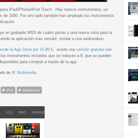
ca para iPad/iPhone/iPod Touch. Hay nuevos instrumentos, un
s de 1000. Por otro lado también han ampliado los instrumentos
licación.
e un grabador MIDI de cuatro pistas y una nueva vista para la
endo la aplicación mas versátil, similar a una workstation.
desde la App Store por 15,99 €
, existe una
versión gratuita
con
 los instrumentos incluidos que se reducen a 8, que se pueden
isponibles para comprar a través de la app.
 web de
IK Multimedia
iPod
Sampletank
A
IOS
IPAD
IPHONE
IPOD
SAMPLETANK