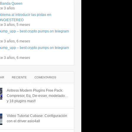
 Banda Queen
ce 3 años
blema al introducir las pistas en
NO/ESTEREO
ce 3 años, 5 meses
ump_upp – best crypto pumps on telegram
ce 3 años, 6 meses
ump_upp – best crypto pumps on telegram
ce 3 años, 6 meses
AR
RECIENTE
COMENTARIOS
Antress Modern Plugins Free Pack:
Compresor, Eq, De-esser, modelado…
y 18 plugins mas!!
Video Tutorial Cubase: Configuración
con el driver asio4all