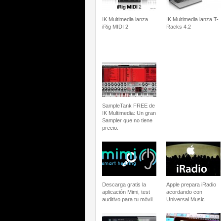
IK Multimedia lanza
IK Multimedia lanza T-
iRig MIDI 2
Racks 4.2
SampleTank FREE de
IK Multimedia: Un gran
Sampler que no tiene
precio.
Descarga gratis la
Apple prepara iRadio
aplicación Mimi, test
acordando con
auditivo para tu móvil.
Universal Music