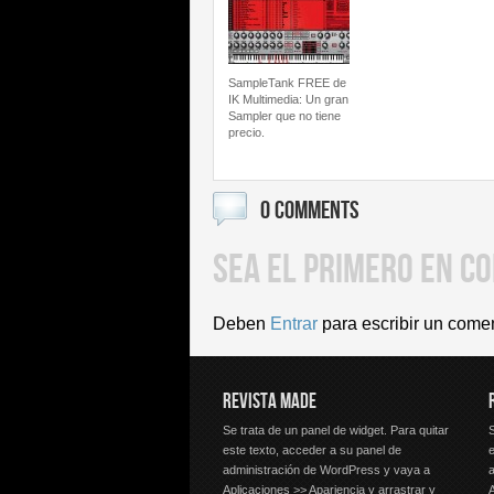
SampleTank FREE de
IK Multimedia: Un gran
Sampler que no tiene
precio.
0 COMMENTS
SEA EL PRIMERO EN C
Deben
Entrar
para escribir un come
REVISTA MADE
Se trata de un panel de widget. Para quitar
S
este texto, acceder a su panel de
e
administración de WordPress y vaya a
Aplicaciones >> Apariencia y arrastrar y
A