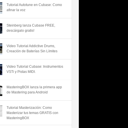
Tutorial Autotune en Cubase: Como
afinar la voz
Steinberg lanza Cubase FREE,
descárgalo gratis!
Video Tutorial Addictive Drums,
Creación de Baterías Sin Límites
Video Tutorial Cubase: Instrumentos
VSTi y Pistas MIDI.
MasteringBOX lanza la primera app
de Mastering para Android
Tutorial Masterización: Como
Masterizar tus temas GRATIS con
MasteringBOX