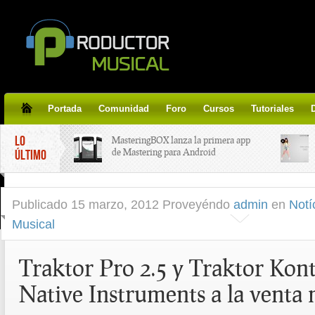
Portada
Comunidad
Foro
Cursos
Tutoriales
LO
MasteringBOX lanza la primera app
de Mastering para Android
ÚLTIMO
MasteringBOX, Masterización on-
Publicado
15 marzo, 2012 Proveyéndo
admin
en
Notí
line gratis!
Musical
Korg lanza SDD-3000, el nuevo
pedal de delay.
Traktor Pro 2.5 y Traktor Kont
Native Instruments a la venta
Tutorial de CLA Effects, aprende a
aplicar efectos a tus voces.