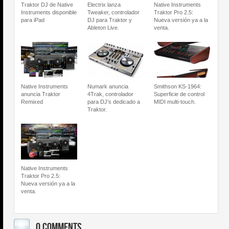
Traktor DJ de Native
Electrix lanza
Native Instruments
Instruments disponible
Tweaker, controlador
Traktor Pro 2.5:
para iPad
DJ para Traktor y
Nueva versión ya a la
Ableton Live.
venta.
Native Instruments
Numark anuncia
Smithson KS-1964:
anuncia Traktor
4Trak, controlador
Superficie de control
Remixed
para DJ’s dedicado a
MIDI multi-touch.
Traktor.
Native Instruments
Traktor Pro 2.5:
Nueva versión ya a la
venta.
0 COMMENTS