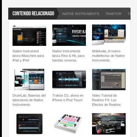
CONTENIDO RELACIONADO
NATIVE INSTRUMENTS
TRAKTOR
TRAK
Native Instrument
Native Instruments
Molekular, el nuevo
lanza iMaschine para
lanza Rise & Hit, para
multiefectos de Native
iPad y iPod
bandas sonoras.
Instruments.
DrumLab, Baterias del
Traktor DJ, ahora en
Video Tutorial de
laboratorio de Native
iPhone e iPod Touch
Reaktor FX: Los
Instruments
Efectos de Reaktor.