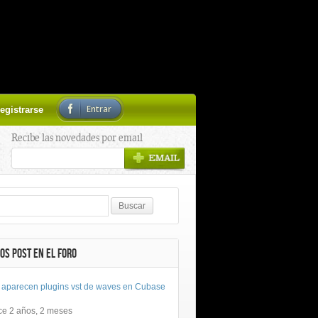
Entrar
egistrarse
Recibe las novedades por email
OS POST EN EL FORO
 aparecen plugins vst de waves en Cubase
ce 2 años, 2 meses