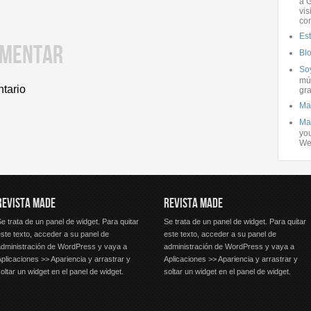
a G
vis
co
Es
OMENTAR
Bl
Soy
mús
ntario
gra
Ma
Ma
you
We
REVISTA MADE
REVISTA MADE
e trata de un panel de widget. Para quitar
Se trata de un panel de widget. Para quitar
ste texto, acceder a su panel de
este texto, acceder a su panel de
administración de WordPress y vaya a
administración de WordPress y vaya a
plicaciones >> Apariencia y arrastrar y
Aplicaciones >> Apariencia y arrastrar y
oltar un widget en el panel de widget.
soltar un widget en el panel de widget.