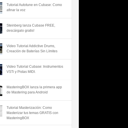
Tutorial Autotune en Cubase: Como
afinar la voz
Steinberg lanza Cubase FREE,
descárgalo gratis!
Video Tutorial Addictive Drums,
Creación de Baterías Sin Límites
Video Tutorial Cubase: Instrumentos
VSTi y Pistas MIDI.
MasteringBOX lanza la primera app
de Mastering para Android
Tutorial Masterización: Como
Masterizar tus temas GRATIS con
MasteringBOX