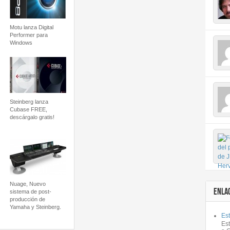
Motu lanza Digital
Performer para
Windows
Steinberg lanza
Cubase FREE,
descárgalo gratis!
Nuage, Nuevo
ENLA
sistema de post-
producción de
Yamaha y Steinberg.
Est
Es