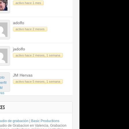
activo hace 1 mes
adolfo
activo hace 2 meses
jadolfo
activo hace 2 meses, 1 semana
JM Hervas
activo hace 5 meses, 1 semana
CES
udio de grabación | Basic Productions
tudio de Grabacion en Valencia, Grabacion