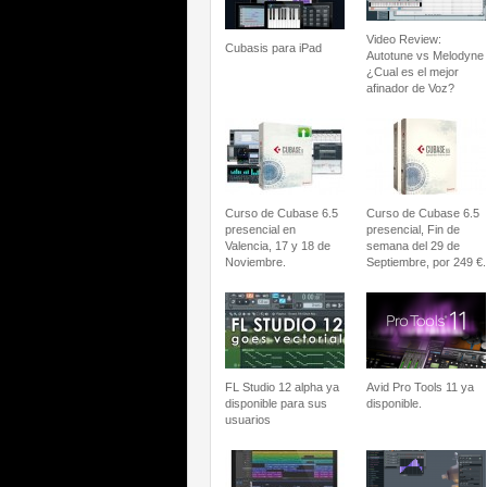
Video Review:
Cubasis para iPad
Autotune vs Melodyne
¿Cual es el mejor
afinador de Voz?
Curso de Cubase 6.5
Curso de Cubase 6.5
presencial en
presencial, Fin de
Valencia, 17 y 18 de
semana del 29 de
Noviembre.
Septiembre, por 249 €.
FL Studio 12 alpha ya
Avid Pro Tools 11 ya
disponible para sus
disponible.
usuarios