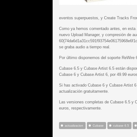
eventos superpuestos, y Create Tracks From
Como ya hemos comentado antes, en esta ac
nuevo Upload Manager, y compresión de aud
60{74da6d1a31cc591f93754e06175968e6f1d1
se graba audio a tiempo real.
Por último disponemos del soporte ReWire 6
Cubase 6.5 y Cubase Artist 6.5 están dispo
Cubase 6 y Cubase Artist 6, por 49.99 euros
Si has activado Cubase 6 y Cubase Artist 6 
actualización gratuitamente.
Las versiones completas de Cubase 6.5 y C
euros, respectivamente.
actualizacion
Cubase
cubase 6.5