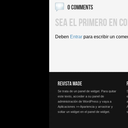
0 COMMENTS
SEA EL PRIMERO EN C
Deben
Entrar
para escribir un come
REVISTA MADE
Se trata de un panel de widget. Para quitar
S
este texto, acceder a su panel de
e
administración de WordPress y vaya a
Aplicaciones >> Apariencia y arrastrar y
A
soltar un widget en el panel de widget.
s