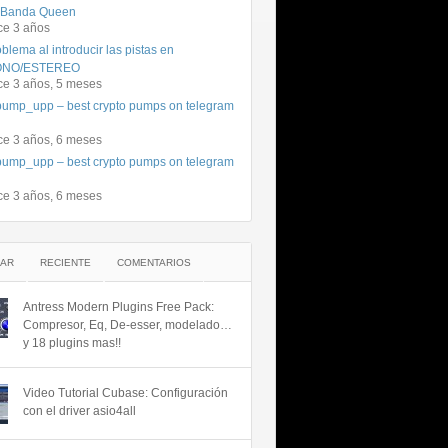
 Banda Queen
ce 3 años
blema al introducir las pistas en
NO/ESTEREO
ce 3 años, 5 meses
ump_upp – best crypto pumps on telegram
ce 3 años, 6 meses
ump_upp – best crypto pumps on telegram
ce 3 años, 6 meses
AR
RECIENTE
COMENTARIOS
Antress Modern Plugins Free Pack:
Compresor, Eq, De-esser, modelado…
y 18 plugins mas!!
Video Tutorial Cubase: Configuración
con el driver asio4all