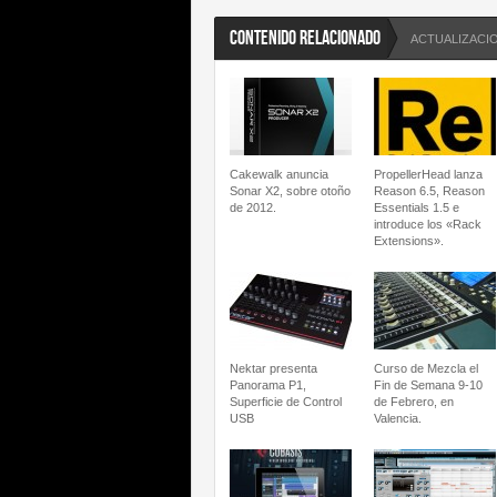
CONTENIDO RELACIONADO
ACTUALIZACI
Cakewalk anuncia
PropellerHead lanza
Sonar X2, sobre otoño
Reason 6.5, Reason
de 2012.
Essentials 1.5 e
introduce los «Rack
Extensions».
Nektar presenta
Curso de Mezcla el
Panorama P1,
Fin de Semana 9-10
Superficie de Control
de Febrero, en
USB
Valencia.