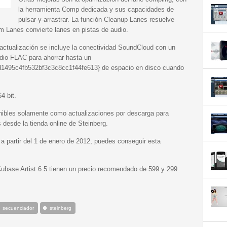
la herramienta Comp dedicada y sus capacidades de
pulsar-y-arrastrar. La función Cleanup Lanes resuelve
 Lanes convierte lanes en pistas de audio.
tualización se incluye la conectividad SoundCloud con un
io FLAC para ahorrar hasta un
495c4fb532bf3c3c8cc1f44fe613} de espacio en disco cuando
4-bit.
nibles solamente como actualizaciones por descarga para
 desde la tienda online de Steinberg.
a partir del 1 de enero de 2012, puedes conseguir esta
ubase Artist 6.5 tienen un precio recomendado de 599 y 299
secuenciador
steinberg