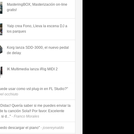
MasteringBOX, Masterización on-line
gratis!
Yalp crea Fono, Lleva la escena DJ a
los parques
Korg lanza SDD-3000, el nuevo pedal
de delay.
IK Multimedia lanza iRig MIDI 2
uede usar como vst plug-in en FL Studio?"
uel occhiuto
 Didac! Quería saber si me puedes enviar la
de tu canción Sola!! Por favor. Excelente
si d..."
- Franco Morales
uedo descargar el piano"
- josereynaldo