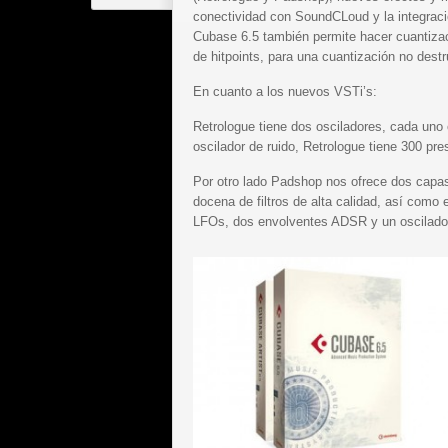
conectividad con SoundCLoud y la integrac
Cubase 6.5 también permite hacer cuantizac
de hitpoints, para una cuantización no destr
En cuanto a los nuevos VSTi’s:
Retrologue tiene dos osciladores, cada uno
oscilador de ruido, Retrologue tiene 300 pre
Por otro lado Padshop nos ofrece dos capas
docena de filtros de alta calidad, así como
LFOs, dos envolventes ADSR y un oscilador.