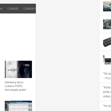
ON
CUBASE
CUBASE 6.5
SECUENCIADOR
STEINBERG
"Se p
- Mig
Steinberg lanza
Cubase FREE,
"Hola
descárgalo gratis!
pista 
video, 
"no p