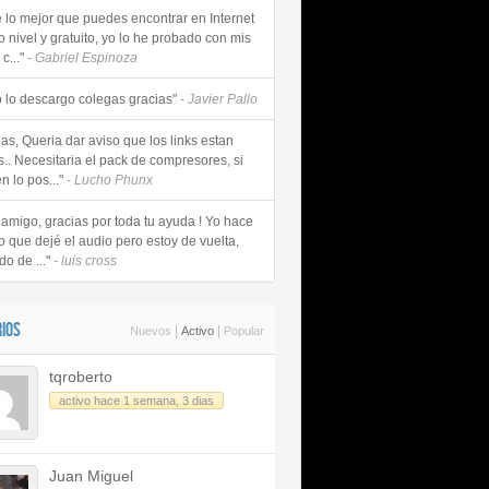
e lo mejor que puedes encontrar en Internet
o nivel y gratuito, yo lo he probado con mis
c..."
- Gabriel Espinoza
 lo descargo colegas gracias"
- Javier Pallo
as, Queria dar aviso que los links estan
s.. Necesitaria el pack de compresores, si
n lo pos..."
- Lucho Phunx
 amigo, gracias por toda tu ayuda ! Yo hace
o que dejé el audio pero estoy de vuelta,
do de ..."
- luis cross
IOS
|
|
Nuevos
Activo
Popular
tqroberto
activo hace 1 semana, 3 dias
Juan Miguel