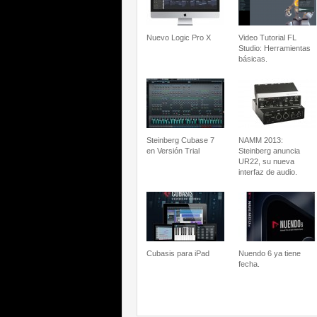
Nuevo Logic Pro X
Video Tutorial FL
Studio: Herramientas
básicas.
Steinberg Cubase 7
NAMM 2013:
en Versión Trial
Steinberg anuncia
UR22, su nueva
interfaz de audio.
Cubasis para iPad
Nuendo 6 ya tiene
fecha.