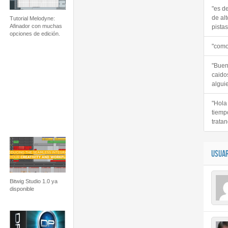
"es d
de alt
Tutorial Melodyne:
Afinador con muchas
pistas 
opciones de edición.
"como
"Buen
caido
alguie
"Hola
tiemp
tratan
USUAR
Bitwig Studio 1.0 ya
disponible