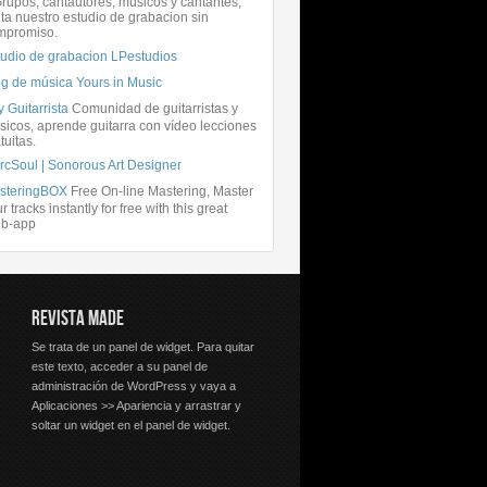
rupos, cantautores, músicos y cantantes,
ita nuestro estudio de grabacion sin
mpromiso.
tudio de grabacion LPestudios
og de música Yours in Music
 Guitarrista
Comunidad de guitarristas y
icos, aprende guitarra con vídeo lecciones
tuitas.
rcSoul | Sonorous Art Designer
steringBOX
Free On-line Mastering, Master
r tracks instantly for free with this great
b-app
REVISTA MADE
Se trata de un panel de widget. Para quitar
este texto, acceder a su panel de
administración de WordPress y vaya a
Aplicaciones >> Apariencia y arrastrar y
soltar un widget en el panel de widget.