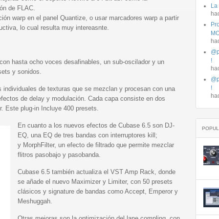
La
ión de FLAC.
ha
ión warp en el panel Quantize, o usar marcadores warp a partir
Pro
uctiva, lo cual resulta muy intereasnte.
MO
ha
@p
!
 con hasta ocho voces desafinables, un sub-oscilador y un
ha
sets y sonidos.
@p
!
 individuales de texturas que se mezclan y procesan con una
ha
 efectos de delay y modulación. Cada capa consiste en dos
 Este plug-in Incluye 400 presets.
En cuanto a los nuevos efectos de Cubase 6.5 son DJ-
POPUL
EQ, una EQ de tres bandas con interruptores kill;
y MorphFilter, un efecto de filtrado que permite mezclar
flitros pasobajo y pasobanda.
Cubase 6.5 también actualiza el VST Amp Rack, donde
se añade el nuevo Maximizer y Limiter, con 50 presets
clásicos y signature de bandas como Accept, Emperor y
Meshuggah.
Otras mejoras son la optimización del lane compling, con