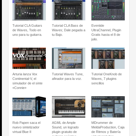
Tutorial CLA Guitars
Tutorial CLA Bass de
Eventide
de Waves, Todo en
Waves; Dale pegada a
UltraChannel, Plugin
uno para tu guitarra.
tu Bajo.
Gratis hasta el 8 de
julio.
Arturia lanza Vox
Tutorial Waves Tune,
Tutorial OneKnob de
Continental-V, el
afinador para la voz.
Waves, 7 plugins
simulador de el sinte
sencillos
«Connie»
Rob Papen saca el
AGML de Ample
MDrummer de
nuevo sintetizador
Sound, un logrado
MeldaProduction, Caja
virtual Blue II
plugin gratuito de
de Ritmos y Batería