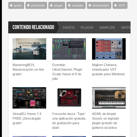
gratis
phenome
plugin
sampler
sintetizador
VSTi
CONTENIDO RELACIONADO
GRATIS
PLUGIN
SAMPLER
SINTETI
MasteringBOX,
Eventide
Majken Chimera,
Masterización on-line
UltraChannel, Plugin
sintetizador VST
gratis!
Gratis hasta el 8 de
gratuito para Windows
julio.
VirtualDJ Home 7.4
Focusrite lanza ¨Tape¨
AGML de Ample
FREE ¡Descárgalo
una aplicación gratuita
Sound, un logrado
gratis!
de grabación para
plugin gratuito de
Ipad
guitarra acústica