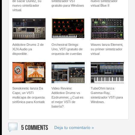
de sacar Dune2, su
sintetizador VST
nuevo sintetizador
nuevo sintetizador
gratuito para Windows
virtual Blue II
virtual.
Addictive Drums 2 de
Orchestral Strings
Waves lanza Element,
XLN Audio ya
Uno, VSTi gratuito de
su primer sintetizador
disponible.
orquesta de cuerdas
virtual
Sonokinetic lanza Da
Video Review:
TubeOhm lanza
Capo, un VSTi
Addictive Drums vs
Gamma-Ray,
multicapa de orquesta
Ezdrummer, ¿Cual es
sintetizador VSTi para
sinfónica para Kontatk
el mejor VSTi de
Windows.
batería?
5 COMMENTS
Deja tu comentario »