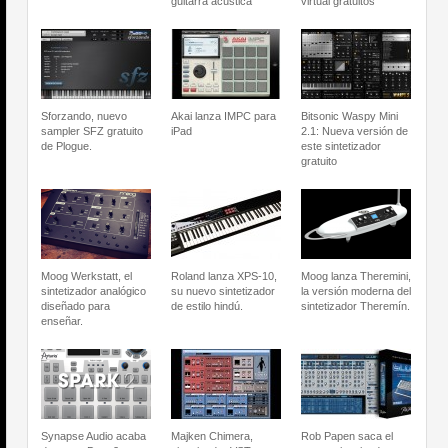
guitarra acústica
virtual gratuitos
Sforzando, nuevo
Akai lanza IMPC para
Bitsonic Waspy Mini
sampler SFZ gratuito
iPad
2.1: Nueva versión de
de Plogue.
este sintetizador
gratuito
Moog Werkstatt, el
Roland lanza XPS-10,
Moog lanza Theremini,
sintetizador analógico
su nuevo sintetizador
la versión moderna del
diseñado para
de estilo hindú.
sintetizador Theremín.
enseñar.
Synapse Audio acaba
Majken Chimera,
Rob Papen saca el